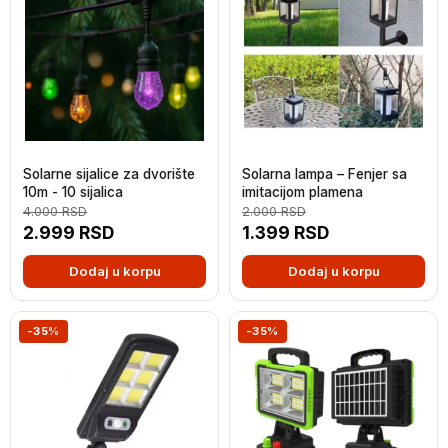
Solarne sijalice za dvorište
Solarna lampa – Fenjer sa
10m - 10 sijalica
imitacijom plamena
4.000
RSD
2.000
RSD
2.999
RSD
1.399
RSD
Dodaj u korpu
Dodaj u korpu
-35%
-35%