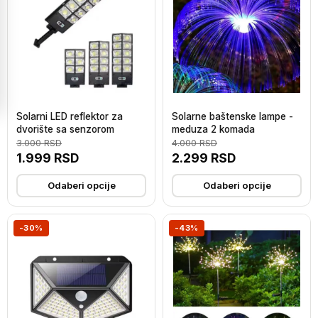
Solarni LED reflektor za
Solarne baštenske lampe -
dvorište sa senzorom
meduza 2 komada
3.000
RSD
4.000
RSD
1.999
RSD
2.299
RSD
Odaberi opcije
Odaberi opcije
-30%
-43%