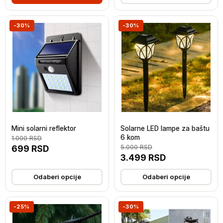
-30%
-30%
Mini solarni reflektor
Solarne LED lampe za baštu
6 kom
1.000
RSD
699
RSD
5.000
RSD
3.499
RSD
Odaberi opcije
Odaberi opcije
-25%
-30%