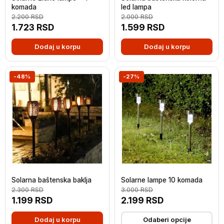
komada
led lampa
2.200
RSD
2.000
RSD
1.723
RSD
1.599
RSD
Dodaj u korpu
Dodaj u korpu
-48%
-27%
Solarna baštenska baklja
Solarne lampe 10 komada
2.300
RSD
3.000
RSD
1.199
RSD
2.199
RSD
Dodaj u korpu
Odaberi opcije