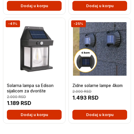
Dodaj u korpu
Dodaj u korpu
-41%
-25%
Solarna lampa sa Edison
Zidne solarne lampe 4kom
sijalicom za dvorište
2.000
RSD
2.000
RSD
1.493
RSD
1.189
RSD
Dodaj u korpu
Dodaj u korpu