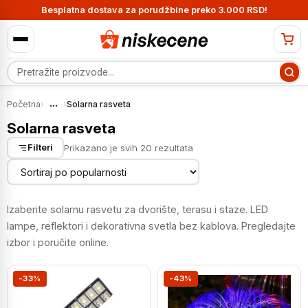
Besplatna dostava za porudžbine preko 3.000 RSD!
Pretraga proizvoda
...
Početna
›
›
Solarna rasveta
Solarna rasveta
Sortirano
Prikazano je svih 20 rezultata
Filteri
po
popularnosti
Izaberite solarnu rasvetu za dvorište, terasu i staze. LED
lampe, reflektori i dekorativna svetla bez kablova. Pregledajte
izbor i poručite online.
-33%
-43%