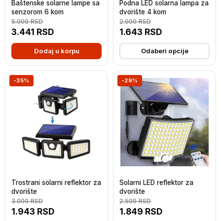
Baštenske solarne lampe sa
Podna LED solarna lampa za
senzorom 6 kom
dvorište 4 kom
5.000
RSD
2.000
RSD
3.441
RSD
1.643
RSD
Dodaj u korpu
Odaberi opcije
-35%
-29%
Trostrani solarni reflektor za
Solarni LED reflektor za
dvorište
dvorište
3.000
RSD
2.599
RSD
1.943
RSD
1.849
RSD