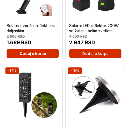
Solarni dvorišni reflektor sa
Solarni LED reflektor 200W
daljinskim
sa žutim i belim svetlom
2.600
RSD
4.500
RSD
1.689
RSD
2.947
RSD
Dodaj u korpu
Dodaj u korpu
-31%
-18%