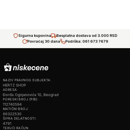
Sigurna kupovina
Besplatna dostava od 3.000 RSD
Povraćaj 30 dana
Podrška: 061 673 7679
NAZIV PRAVNOG SUBJEKTA:
HERTZ SHOP
ADRESA:
Đorđa Ognjanovića 10, Beograd
PORESKI BROJ (PIB):
112740594
MATIČNI BROJ:
66322530
ŠIFRA DELATNOSTI:
4791
TEKUĆI RAČUN: