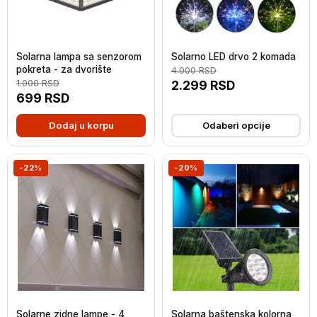
Solarna lampa sa senzorom
Solarno LED drvo 2 komada
pokreta - za dvorište
4.000
RSD
1.000
RSD
2.299
RSD
699
RSD
Dodaj u korpu
Odaberi opcije
-22%
-20%
Solarne zidne lampe - 4
Solarna baštenska kolorna