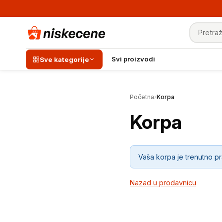
Pretraga
Svi proizvodi
Sve kategorije
Početna
›
Korpa
Korpa
Vaša korpa je trenutno p
Nazad u prodavnicu