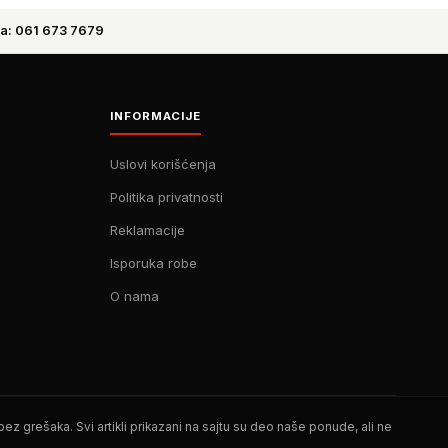
a: 061 673 7679
INFORMACIJE
Uslovi korišćenja
Politika privatnosti
Reklamacije
Isporuka robe
O nama
z grešaka. Svi artikli prikazani na sajtu su deo naše ponude, ali ne