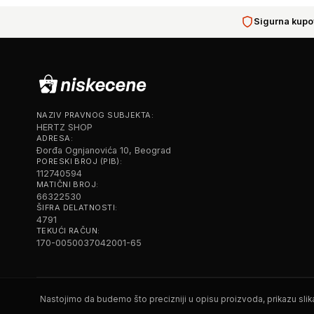
Sigurna kupo
NAZIV PRAVNOG SUBJEKTA:
HERTZ SHOP
ADRESA:
Đorđa Ognjanovića 10, Beograd
PORESKI BROJ (PIB):
112740594
MATIČNI BROJ:
66322530
ŠIFRA DELATNOSTI:
4791
TEKUĆI RAČUN:
170-0050037042001-65
Nastojimo da budemo što precizniji u opisu proizvoda, prikazu slika