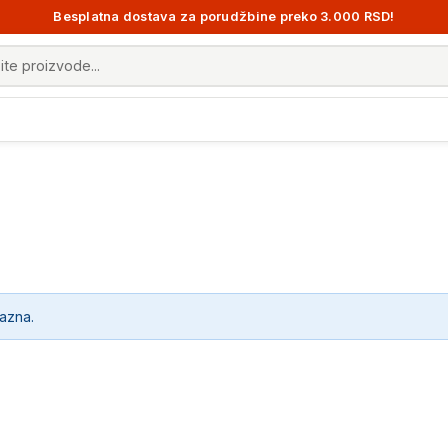
Besplatna dostava za porudžbine preko 3.000 RSD!
 proizvoda
razna.