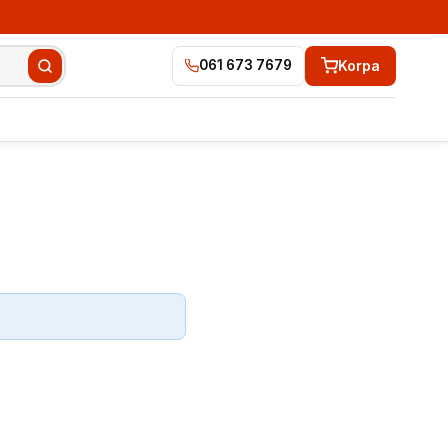
Korpa
061 673 7679