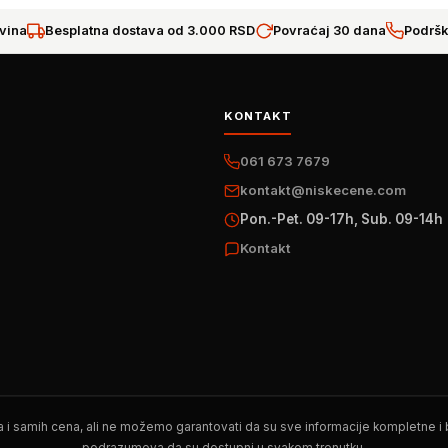
vina
Besplatna dostava od 3.000 RSD
Povraćaj 30 dana
Podršk
KONTAKT
061 673 7679
kontakt@niskecene.com
Pon.-Pet. 09-17h, Sub. 09-14h
Kontakt
 i samih cena, ali ne možemo garantovati da su sve informacije kompletne i be