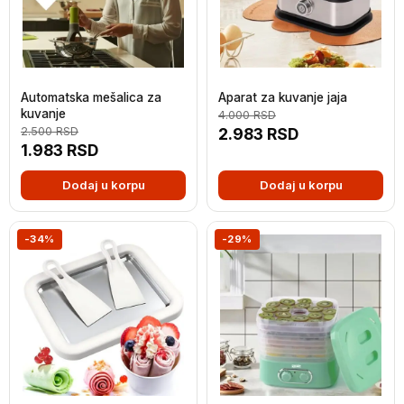
Automatska mešalica za
Aparat za kuvanje jaja
kuvanje
4.000
RSD
2.500
RSD
2.983
RSD
1.983
RSD
Dodaj u korpu
Dodaj u korpu
-34%
-29%