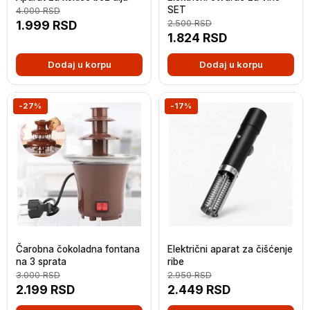
SET
4.000
RSD
1.999
RSD
2.500
RSD
1.824
RSD
Dodaj u korpu
Dodaj u korpu
-27%
-17%
Čarobna čokoladna fontana
Električni aparat za čišćenje
na 3 sprata
ribe
3.000
RSD
2.950
RSD
2.199
RSD
2.449
RSD