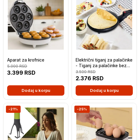
Aparat za krofnice
Električni tiganj za palačinke
- Tiganj za palačinke bez
5.000
RSD
ulja
3.399
RSD
3.500
RSD
2.376
RSD
Dodaj u korpu
Dodaj u korpu
-21%
-25%