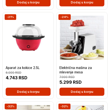
Dodaj u korpu
Dodaj u korpu
-21%
-24%
Aparat za kokice 2.5L
Električna mašina za
mlevenje mesa
6.000
RSD
4.743
RSD
7.000
RSD
5.299
RSD
Dodaj u korpu
Dodaj u korpu
-32%
-32%