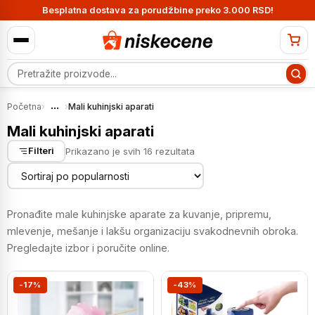
Besplatna dostava za porudžbine preko 3.000 RSD!
Pretraga proizvoda
...
Početna
›
›
Mali kuhinjski aparati
Mali kuhinjski aparati
Sortirano
Prikazano je svih 16 rezultata
Filteri
po
popularnosti
Pronađite male kuhinjske aparate za kuvanje, pripremu,
mlevenje, mešanje i lakšu organizaciju svakodnevnih obroka.
Pregledajte izbor i poručite online.
-17%
-43%