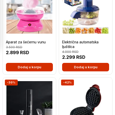
Aparat za šećernu vunu
Električna automatska
ljuštilca
3.500
RSD
2.899
RSD
4.000
RSD
2.299
RSD
Dodaj u korpu
Dodaj u korpu
-30%
-42%