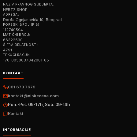
NAZIV PRAVNOG SUBJEKTA:
HERTZ SHOP
ADRESA:
Đorđa Ognjanovića 10, Beograd
PORESKI BROJ (PIB):
112740594
MATIČNI BROJ:
66322530
ŠIFRA DELATNOSTI:
4791
TEKUĆI RAČUN:
170-0050037042001-65
KONTAKT
061 673 7679
kontakt@niskecene.com
Pon.-Pet. 09-17h, Sub. 09-14h
Kontakt
INFORMACIJE