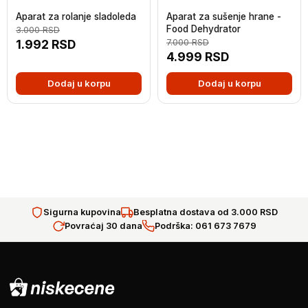
Aparat za rolanje sladoleda
Aparat za sušenje hrane -
Food Dehydrator
3.000
RSD
1.992
RSD
7.000
RSD
4.999
RSD
Dodaj u korpu
Dodaj u korpu
Sigurna kupovina
Besplatna dostava od 3.000 RSD
Povraćaj 30 dana
Podrška: 061 673 7679