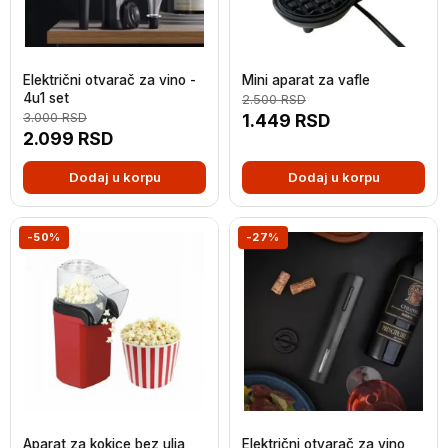
Električni otvarač za vino -
Mini aparat za vafle
4u1 set
2.500
RSD
3.000
RSD
1.449
RSD
2.099
RSD
Dodaj u korpu
Dodaj u korpu
-50%
-27%
Aparat za kokice bez ulja
Električni otvarač za vino