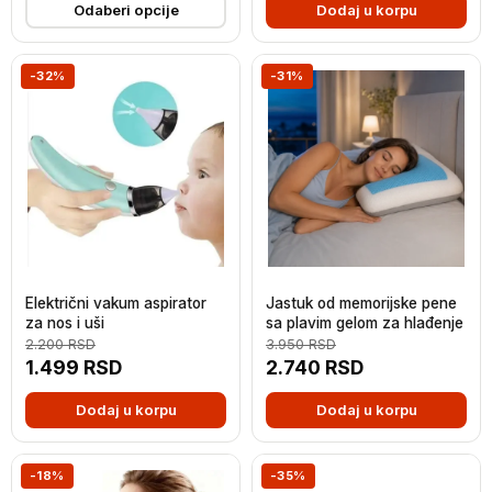
Odaberi opcije
Dodaj u korpu
-32%
-31%
Električni vakum aspirator
Jastuk od memorijske pene
za nos i uši
sa plavim gelom za hlađenje
2.200
RSD
3.950
RSD
1.499
RSD
2.740
RSD
Dodaj u korpu
Dodaj u korpu
-18%
-35%