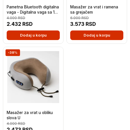
Pametna Bluetooth digitalna
Masažer za vrat i ramena
vaga - Digitalna vaga sa 17
sa grejačem
funkcija
4.000
RSD
6.000
RSD
2.432
RSD
3.573
RSD
Dodaj u korpu
Dodaj u korpu
-38%
Masažer za vrat u obliku
slova U
4.000
RSD
2.473
RSD