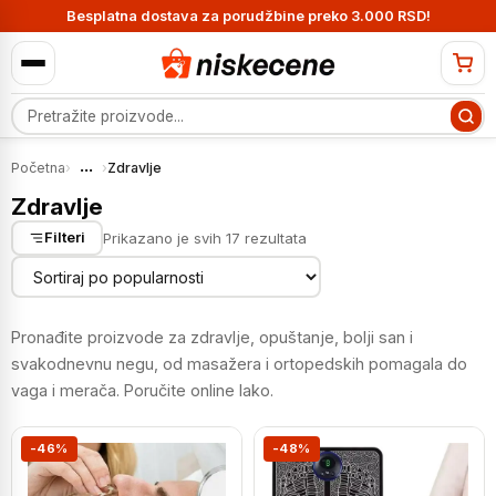
Besplatna dostava za porudžbine preko 3.000 RSD!
Pretraga proizvoda
...
Početna
›
›
Zdravlje
Zdravlje
Sortirano
Prikazano je svih 17 rezultata
Filteri
po
popularnosti
Pronađite proizvode za zdravlje, opuštanje, bolji san i
svakodnevnu negu, od masažera i ortopedskih pomagala do
vaga i merača. Poručite online lako.
-46%
-48%