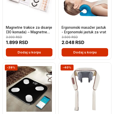
Magnetne trakice za disanje
Ergonomski masažer jastuk
(30 komada) – Magnetne
- Ergonomski jastuk za vrat
trakice protiv hrkanja
3.000
RSD
3.500
RSD
1.899
RSD
2.048
RSD
Dodaj u korpu
Dodaj u korpu
-39%
-40%