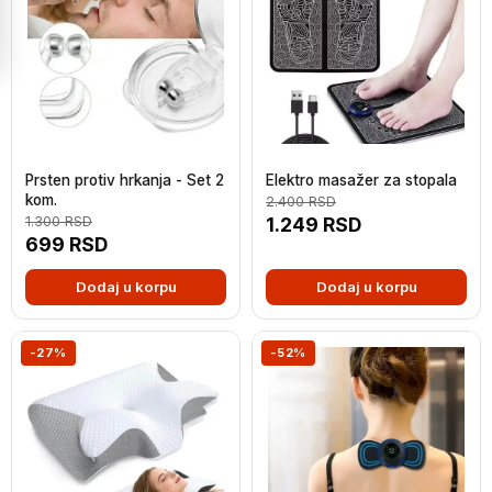
Prsten protiv hrkanja - Set 2
Elektro masažer za stopala
kom.
2.400
RSD
1.300
RSD
1.249
RSD
699
RSD
Dodaj u korpu
Dodaj u korpu
-27%
-52%