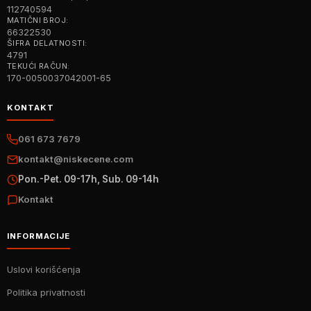
112740594
MATIČNI BROJ:
66322530
ŠIFRA DELATNOSTI:
4791
TEKUĆI RAČUN:
170-0050037042001-65
KONTAKT
061 673 7679
kontakt@niskecene.com
Pon.-Pet. 09-17h, Sub. 09-14h
Kontakt
INFORMACIJE
Uslovi korišćenja
Politika privatnosti