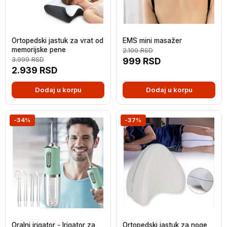
Ortopedski jastuk za vrat od
EMS mini masažer
memorijske pene
2.100
RSD
3.999
RSD
999
RSD
2.939
RSD
Dodaj u korpu
Dodaj u korpu
-34%
-37%
Oralni irigator - Irigator za
Ortopedski jastuk za noge