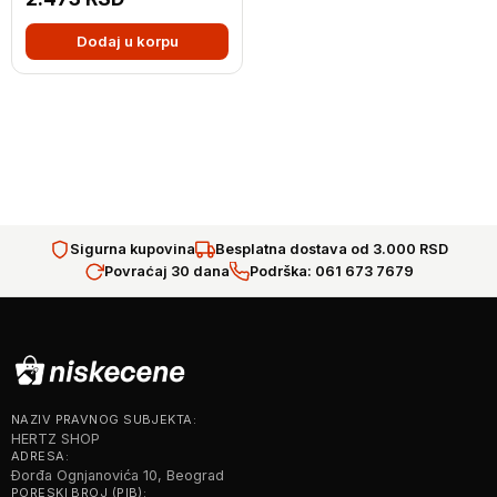
Dodaj u korpu
Sigurna kupovina
Besplatna dostava od 3.000 RSD
Povraćaj 30 dana
Podrška: 061 673 7679
NAZIV PRAVNOG SUBJEKTA:
HERTZ SHOP
ADRESA:
Đorđa Ognjanovića 10, Beograd
PORESKI BROJ (PIB):