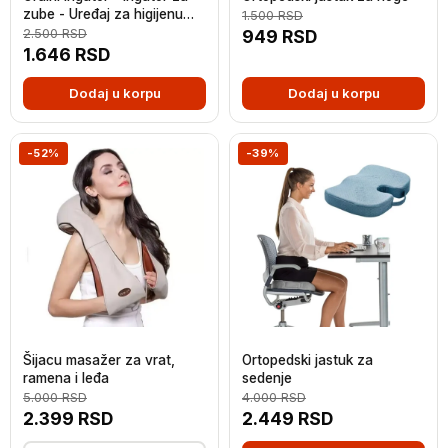
zube - Uređaj za higijenu
1.500
RSD
usta
2.500
RSD
949
RSD
1.646
RSD
Dodaj u korpu
Dodaj u korpu
-52%
-39%
Šijacu masažer za vrat,
Ortopedski jastuk za
ramena i leđa
sedenje
5.000
RSD
4.000
RSD
2.399
RSD
2.449
RSD