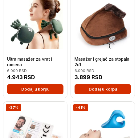
Ultra masažer za vrat i
Masažer i grejač za stopala
ramena
2u1
6.000
RSD
6.000
RSD
4.943
RSD
3.899
RSD
Dodaj u korpu
Dodaj u korpu
-37%
-41%