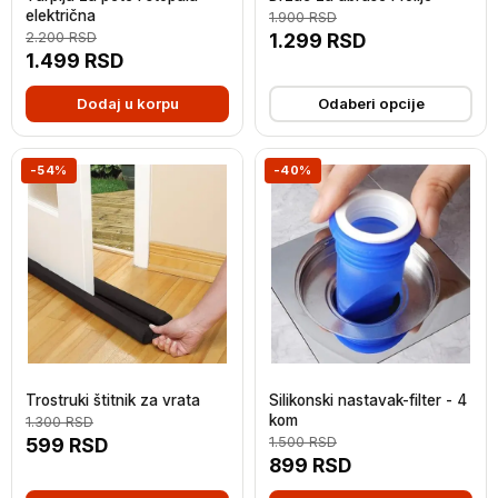
električna
1.900
RSD
2.200
RSD
1.299
RSD
1.499
RSD
Dodaj u korpu
Odaberi opcije
-54%
-40%
Trostruki štitnik za vrata
Silikonski nastavak-filter - 4
kom
1.300
RSD
599
RSD
1.500
RSD
899
RSD