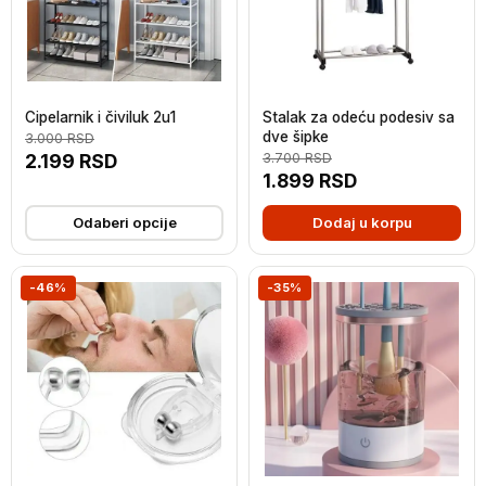
Cipelarnik i čiviluk 2u1
Stalak za odeću podesiv sa
dve šipke
3.000
RSD
2.199
RSD
3.700
RSD
1.899
RSD
Odaberi opcije
Dodaj u korpu
-46%
-35%