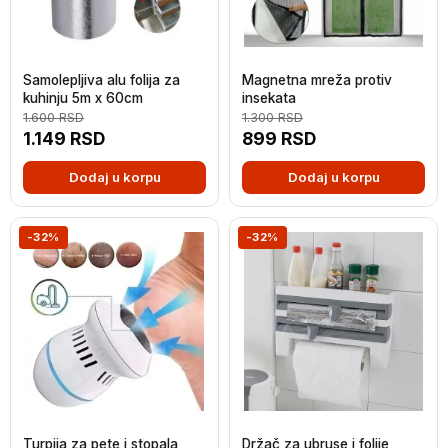
Samolepljiva alu folija za
Magnetna mreža protiv
kuhinju 5m x 60cm
insekata
1.600
RSD
1.300
RSD
1.149
RSD
899
RSD
Dodaj u korpu
Dodaj u korpu
-32%
-32%
Turpija za pete i stopala
Držač za ubruse i folije