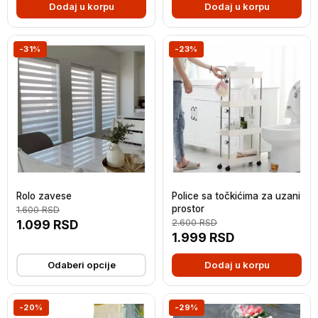
Dodaj u korpu
Dodaj u korpu
-31%
-23%
Rolo zavese
Police sa točkićima za uzani
prostor
1.600
RSD
1.099
RSD
2.600
RSD
1.999
RSD
Odaberi opcije
Dodaj u korpu
-20%
-29%