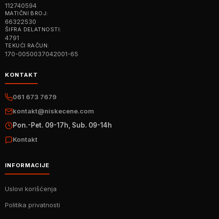
112740594
MATIČNI BROJ:
66322530
ŠIFRA DELATNOSTI:
4791
TEKUĆI RAČUN:
170-0050037042001-65
KONTAKT
061 673 7679
kontakt@niskecene.com
Pon.-Pet. 09-17h, Sub. 09-14h
Kontakt
INFORMACIJE
Uslovi korišćenja
Politika privatnosti