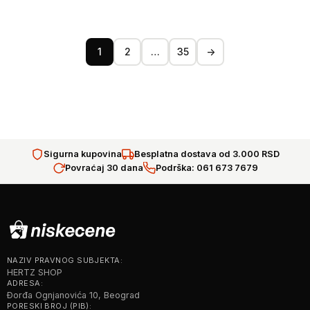
1
2
…
35
→
Sigurna kupovina
Besplatna dostava od 3.000 RSD
Povraćaj 30 dana
Podrška: 061 673 7679
NAZIV PRAVNOG SUBJEKTA:
HERTZ SHOP
ADRESA:
Đorđa Ognjanovića 10, Beograd
PORESKI BROJ (PIB):