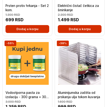
Prsten protiv hrkanja - Set 2
Električni čistač četkica za
kom.
šminkanje
1.300
RSD
2.300
RSD
699
RSD
1.499
RSD
Dodaj u korpu
Dodaj u korpu
-55%
-38%
Vodootporna pasta za
Aluminijumska zaštita od
izolaciju - 300 grama + 300
prskanja ulja tokom kuvanja
grama GRATIS
3.000
RSD
1.600
RSD
1.359
RSD
999
RSD