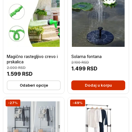
Magično rastegljivo crevo i
Solarna fontana
prskalica
2.100
RSD
2.000
RSD
1.499
RSD
1.599
RSD
Odaberi opcije
Dodaj u korpu
-27%
-49%