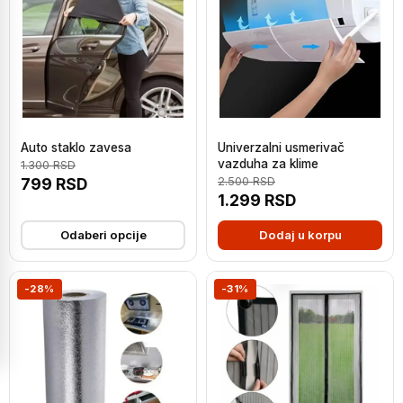
Auto staklo zavesa
Univerzalni usmerivač
vazduha za klime
1.300
RSD
799
RSD
2.500
RSD
1.299
RSD
Odaberi opcije
Dodaj u korpu
-28%
-31%