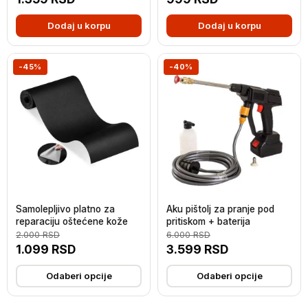
Dodaj u korpu
Dodaj u korpu
-45%
-40%
Samolepljivo platno za
Aku pištolj za pranje pod
reparaciju oštećene kože
pritiskom + baterija
2.000
RSD
6.000
RSD
1.099
RSD
3.599
RSD
Odaberi opcije
Odaberi opcije