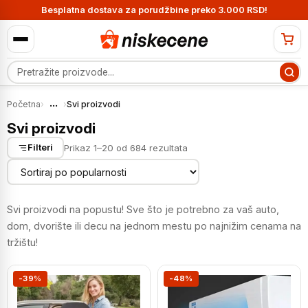
Besplatna dostava za porudžbine preko 3.000 RSD!
Pretraga proizvoda
...
Početna
›
›
Svi proizvodi
Svi proizvodi
Sortirano
Prikaz 1–20 od 684 rezultata
Filteri
po
popularnosti
Svi proizvodi na popustu! Sve što je potrebno za vaš auto,
dom, dvorište ili decu na jednom mestu po najnižim cenama na
tržištu!
-39%
-48%