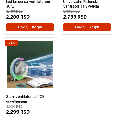
Led lampa sa ventilatorom
Univerzalni Plafonski
30 w
Ventilator sa Svetlom
3.400
RSD
3.300
RSD
2.299
RSD
2.799
RSD
Dodaj u korpu
Dodaj u korpu
-23%
Stoni ventilator sa RGB
osvetljenjem
3.000
RSD
2.299
RSD