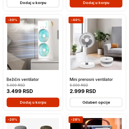
Dodaj u korpu
Dodaj u korpu
-30%
-40%
Bežični ventilator
Mini prenosni ventilator
5.000
RSD
5.000
RSD
3.499
RSD
2.999
RSD
Dodaj u korpu
Odaberi opcije
-20%
-28%