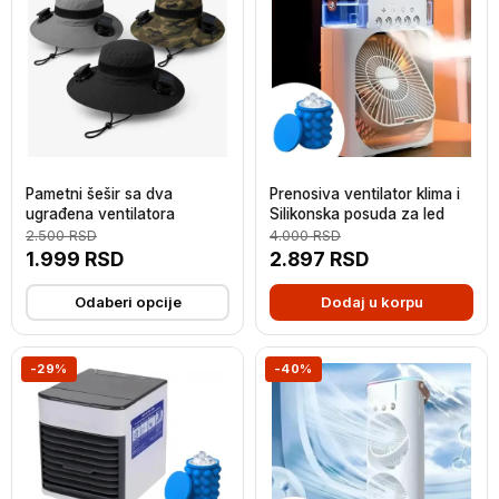
Pametni šešir sa dva
Prenosiva ventilator klima i
ugrađena ventilatora
Silikonska posuda za led
2.500
RSD
4.000
RSD
1.999
RSD
2.897
RSD
Odaberi opcije
Dodaj u korpu
-29%
-40%