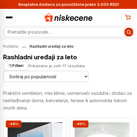
Besplatna dostava za porudžbine preko 3.000 RSD!
Pretraga proizvoda
...
Početna
›
›
Rashladni uređaji za leto
Rashladni uređaji za leto
Sortirano
Prikazano je svih 17 rezultata
Filteri
po
popularnosti
Praktični ventilatori, mini klime, usmerivači vazduha i dodaci za
rashlađivanje doma, kancelarije, terase ili automobila tokom
vrućih dana.
-48%
-40%