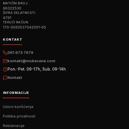
MATIČNI BROJ:
66322530
ŠIFRA DELATNOSTI:
4791
TEKUĆI RAČUN:
170-0050037042001-65
KONTAKT
061 673 7679
kontakt@niskecene.com
Pon.-Pet. 09-17h, Sub. 09-14h
Kontakt
INFORMACIJE
Uslovi korišćenja
Politika privatnosti
Reklamacije