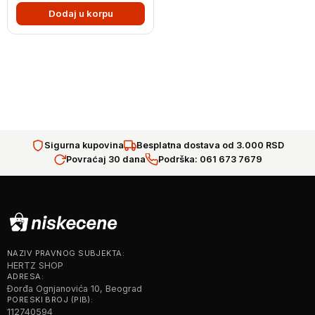
Dodaj u korpu
Sigurna kupovina
Besplatna dostava od 3.000 RSD
Povraćaj 30 dana
Podrška: 061 673 7679
NAZIV PRAVNOG SUBJEKTA:
HERTZ SHOP
ADRESA:
Đorđa Ognjanovića 10, Beograd
PORESKI BROJ (PIB):
112740594