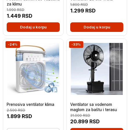
za klimu
1.800
RSD
1.990
RSD
1.299
RSD
1.449
RSD
Dodaj u korpu
Dodaj u korpu
-24%
-33%
Prenosiva ventilator klima
Ventilator sa vodenom
maglom za baštu i terasu
2.500
RSD
1.899
RSD
31.000
RSD
20.899
RSD