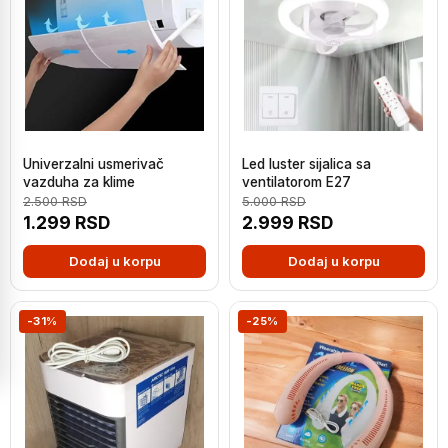
Univerzalni usmerivač
Led luster sijalica sa
vazduha za klime
ventilatorom E27
2.500
RSD
5.000
RSD
1.299
RSD
2.999
RSD
Dodaj u korpu
Dodaj u korpu
-31%
-25%