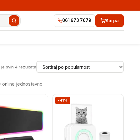
Korpa
061 673 7679
Sortirano
je svih 4 rezultata
po
popularnosti
e online jednostavno.
-41%