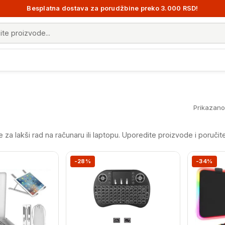
Besplatna dostava za porudžbine preko 3.000 RSD!
 proizvoda
Prikazano 
za lakši rad na računaru ili laptopu. Uporedite proizvode i poručit
-28%
-34%