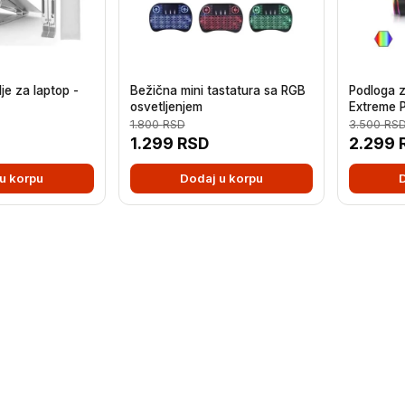
je za laptop -
Bežična mini tastatura sa RGB
Podloga z
osvetljenjem
Extreme 
1.800
RSD
3.500
RS
1.299
RSD
2.299
u korpu
Dodaj u korpu