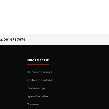
a: 061 673 7679
INFORMACIJE
Uslovi korišćenja
Politika privatnosti
Reklamacije
Isporuka robe
O nama