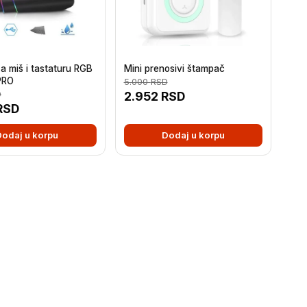
a miš i tastaturu RGB
Mini prenosivi štampač
PRO
5.000
RSD
D
2.952
RSD
RSD
Dodaj u korpu
Dodaj u korpu