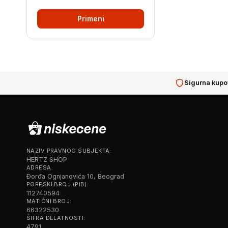
Primeni
Sigurna kupo
NAZIV PRAVNOG SUBJEKTA:
HERTZ SHOP
ADRESA:
Đorđa Ognjanovića 10, Beograd
PORESKI BROJ (PIB):
112740594
MATIČNI BROJ:
66322530
ŠIFRA DELATNOSTI:
4791