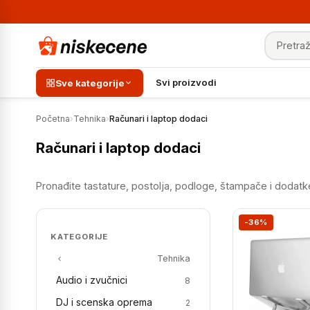
Pretraga
Svi proizvodi
Sve kategorije
Početna
›
Tehnika
›
Računari i laptop dodaci
Računari i laptop dodaci
Pronađite tastature, postolja, podloge, štampače i dodatke 
-36%
KATEGORIJE
Tehnika
Audio i zvučnici
8
DJ i scenska oprema
2