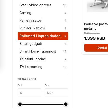
Foto i video oprema
10
Gaming
4
Pametni satovi
4
Podesivo postol
Punjači i kablovi
8
metalno
2.200
RSD
Računari i laptop dodaci
4
1.399
RSD
Smart gadgeti
4
Dodaj 
Smart Home i sigurnost
14
Telefoni i dodaci
2
TV i streaming
10
CENA (RSD)
Od
Do
—