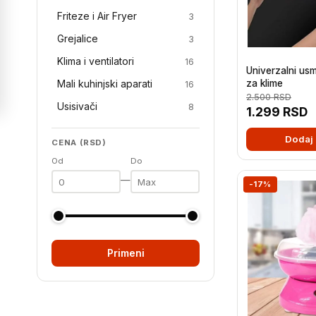
Friteze i Air Fryer
3
Grejalice
3
Klima i ventilatori
16
Univerzalni us
za klime
Mali kuhinjski aparati
16
2.500
RSD
Usisivači
8
1.299
RSD
Dodaj 
CENA (RSD)
Od
Do
—
-17%
Primeni