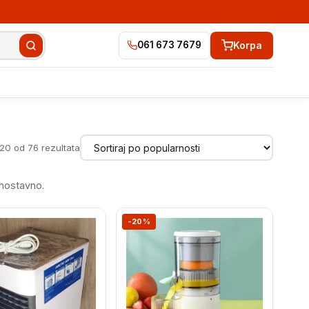
Korpa
061 673 7679
Sortirano
–20 od 76 rezultata
po
popularnosti
dnostavno.
-20%