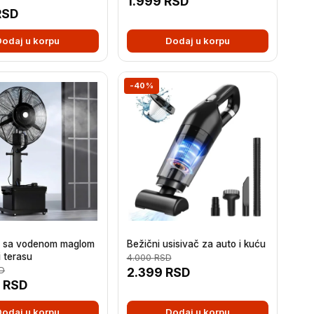
1.999
RSD
RSD
Dodaj u korpu
Dodaj u korpu
-40%
or sa vodenom maglom
Bežični usisivač za auto i kuću
i terasu
4.000
RSD
D
2.399
RSD
9
RSD
Dodaj u korpu
Dodaj u korpu