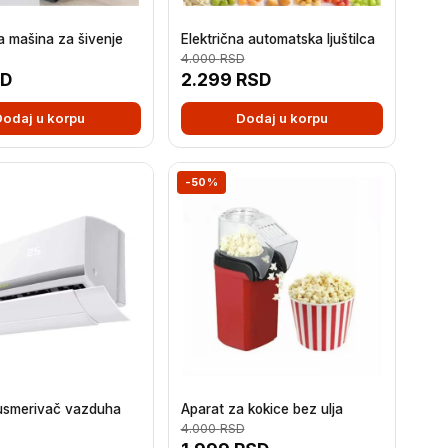
a mašina za šivenje
Električna automatska ljuštilca
4.000
RSD
SD
2.299
RSD
Dodaj u korpu
Dodaj u korpu
-50%
 usmerivač vazduha
Aparat za kokice bez ulja
4.000
RSD