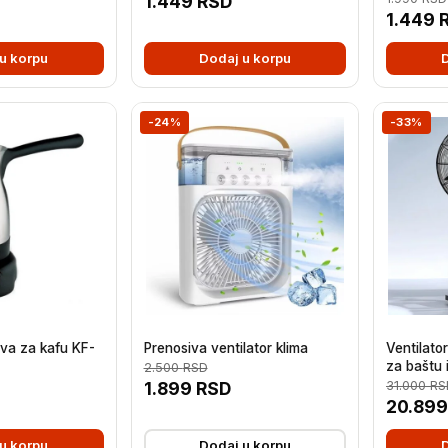
1.449
RSD
1.449
u korpu
Dodaj u korpu
-24%
-33%
zva za kafu KF-
Prenosiva ventilator klima
Ventilat
za baštu 
2.500
RSD
1.899
RSD
31.000
RS
20.89
u korpu
Dodaj u korpu