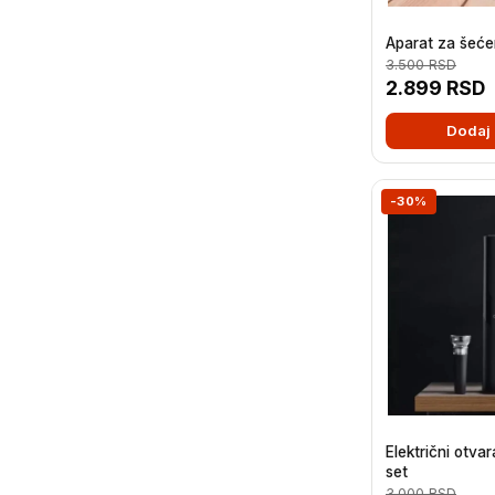
Aparat za šeće
3.500
RSD
2.899
RSD
Dodaj 
-30%
Električni otva
set
3.000
RSD