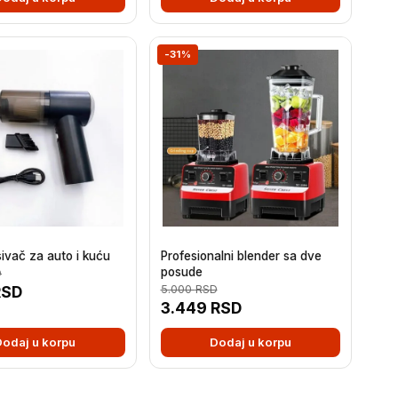
-31%
sivač za auto i kuću
Profesionalni blender sa dve
posude
D
RSD
5.000
RSD
3.449
RSD
Dodaj u korpu
Dodaj u korpu