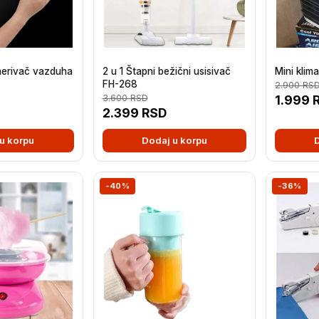
merivač vazduha
2 u 1 Štapni bežični usisivač
Mini klima
FH-268
2.900
RS
3.600
RSD
1.999
2.399
RSD
u korpu
Dodaj u korpu
-40%
-36%