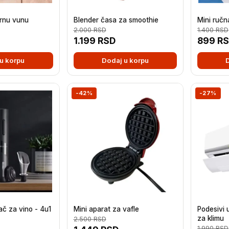
rnu vunu
Blender časa za smoothie
Mini ručn
2.000
RSD
1.400
RSD
1.199
RSD
899
R
u korpu
Dodaj u korpu
-42%
-27%
rač za vino - 4u1
Mini aparat za vafle
Podesivi
za klimu
2.500
RSD
1.990
RSD