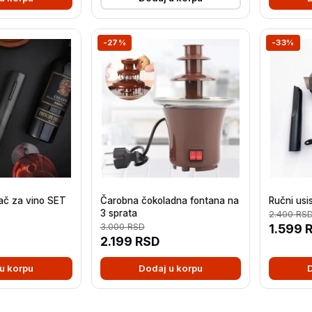
-27%
-33%
rač za vino SET
Čarobna čokoladna fontana na
Ručni usi
3 sprata
2.400
RS
3.000
RSD
1.599
2.199
RSD
u korpu
Dodaj u korpu