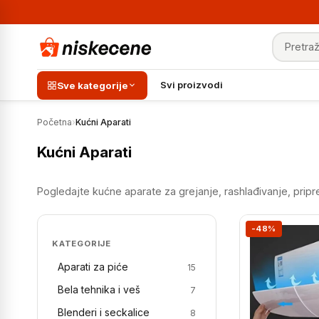
Pretraga
Svi proizvodi
Sve kategorije
Početna
›
Kućni Aparati
Kućni Aparati
Pogledajte kućne aparate za grejanje, rashlađivanje, pripr
-48%
KATEGORIJE
Aparati za piće
15
Bela tehnika i veš
7
Blenderi i seckalice
8