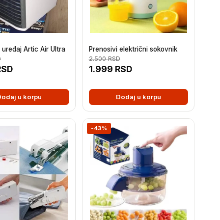
 uređaj Artic Air Ultra
Prenosivi električni sokovnik
D
2.500
RSD
RSD
1.999
RSD
Dodaj u korpu
Dodaj u korpu
-43%