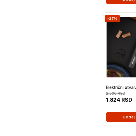
-27%
Električni otva
2.500
RSD
1.824
RSD
Dodaj 