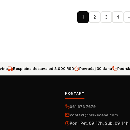
1
2
3
4
vina
Besplatna dostava od 3.000 RSD
Povraćaj 30 dana
Podršk
KONTAKT
061 673 7679
kontakt@niskecene.com
Pon.-Pet. 09-17h, Sub. 09-14h