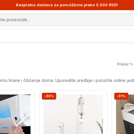
Besplatna dostava za porudžbine preko 3.000 RSD!
 proizvoda
Prikaz 1
emu hrane i čišćenje doma. Uporedite uređaje i poručite online je
-33%
-31%