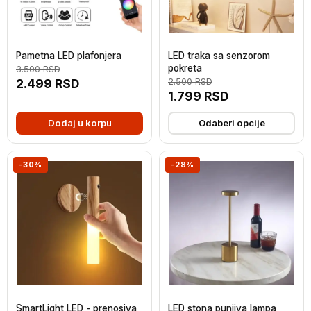
Pametna LED plafonjera
LED traka sa senzorom
pokreta
3.500
RSD
2.499
RSD
2.500
RSD
1.799
RSD
Dodaj u korpu
Odaberi opcije
-30%
-28%
SmartLight LED - prenosiva
LED stona punjiva lampa