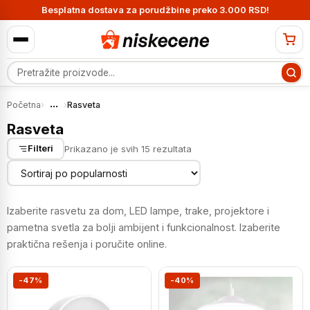
Besplatna dostava za porudžbine preko 3.000 RSD!
Pretraga proizvoda
...
Početna
›
›
Rasveta
Rasveta
Sortirano
Prikazano je svih 15 rezultata
Filteri
po
popularnosti
Izaberite rasvetu za dom, LED lampe, trake, projektore i
pametna svetla za bolji ambijent i funkcionalnost. Izaberite
praktična rešenja i poručite online.
-47%
-40%