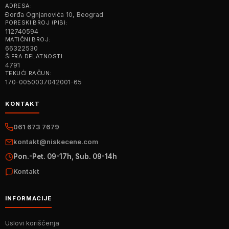
ADRESA:
Đorđa Ognjanovića 10, Beograd
PORESKI BROJ (PIB):
112740594
MATIČNI BROJ:
66322530
ŠIFRA DELATNOSTI:
4791
TEKUĆI RAČUN:
170-0050037042001-65
KONTAKT
061 673 7679
kontakt@niskecene.com
Pon.-Pet. 09-17h, Sub. 09-14h
Kontakt
INFORMACIJE
Uslovi korišćenja