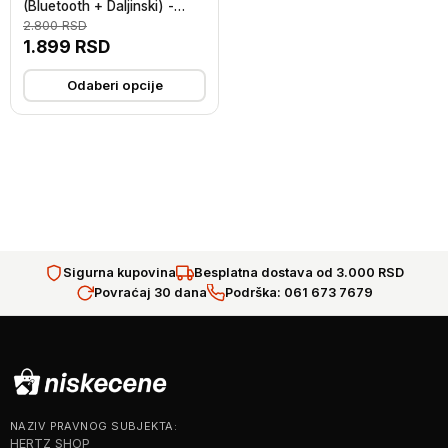
(Bluetooth + Daljinski) -
silikonska
2.800
RSD
1.899
RSD
Odaberi opcije
Sigurna kupovina
Besplatna dostava od 3.000 RSD
Povraćaj 30 dana
Podrška: 061 673 7679
NAZIV PRAVNOG SUBJEKTA:
HERTZ SHOP