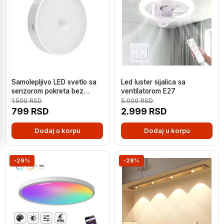
Samolepljivo LED svetlo sa
Led luster sijalica sa
senzorom pokreta bez
ventilatorom E27
struje i baterija
1.500
RSD
5.000
RSD
799
RSD
2.999
RSD
Dodaj u korpu
Dodaj u korpu
-29%
-28%