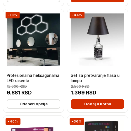
-18%
-44%
Profesionalna heksagonalna
Set za pretvaranje flaša u
LED rasveta
lampu
12.000
RSD
2.500
RSD
9.881
RSD
1.399
RSD
Odaberi opcije
Dodaj u korpu
-40%
-30%