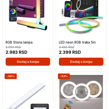
RGB Stona lampa
LED neon RGB traka 5m
5.000
RSD
3.450
RSD
2.983
RSD
2.399
RSD
Dodaj u korpu
Dodaj u korpu
-36%
-32%