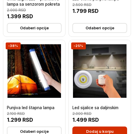
lampa sa senzorom pokreta
2.500
RSD
2.000
RSD
1.799
RSD
1.399
RSD
Odaberi opcije
Odaberi opcije
-38%
-25%
Punjiva led štapna lampa
Led sijalice sa daljinskim
2.100
RSD
2.000
RSD
1.299
RSD
1.499
RSD
Odaberi opcije
Dodaj u korpu