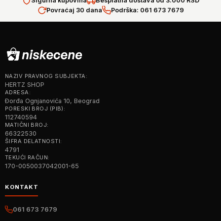
Sigurna kupovina
Besplatna dostava od 3.000 RSD
Povraćaj 30 dana
Podrška: 061 673 7679
NAZIV PRAVNOG SUBJEKTA:
HERTZ SHOP
ADRESA:
Đorđa Ognjanovića 10, Beograd
PORESKI BROJ (PIB):
112740594
MATIČNI BROJ:
66322530
ŠIFRA DELATNOSTI:
4791
TEKUĆI RAČUN:
170-0050037042001-65
KONTAKT
061 673 7679