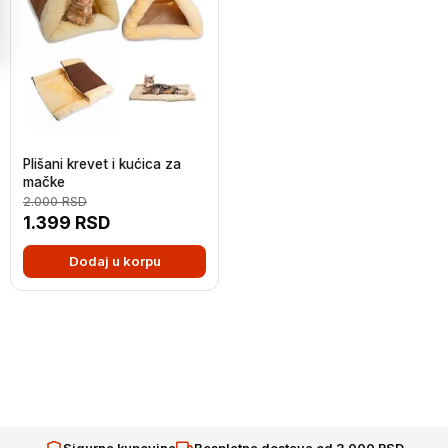
Plišani krevet i kućica za
mačke
2.000
RSD
1.399
RSD
Dodaj u korpu