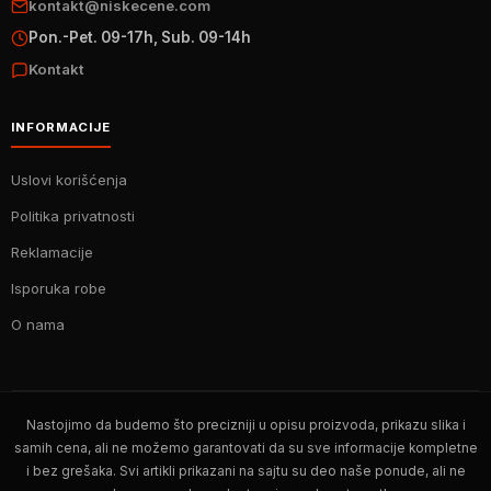
kontakt@niskecene.com
Pon.-Pet. 09-17h, Sub. 09-14h
Kontakt
INFORMACIJE
Uslovi korišćenja
Politika privatnosti
Reklamacije
Isporuka robe
O nama
Nastojimo da budemo što precizniji u opisu proizvoda, prikazu slika i
samih cena, ali ne možemo garantovati da su sve informacije kompletne
i bez grešaka. Svi artikli prikazani na sajtu su deo naše ponude, ali ne