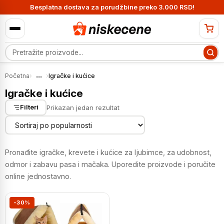
Besplatna dostava za porudžbine preko 3.000 RSD!
Pretraga proizvoda
...
Početna
›
›
Igračke i kućice
Igračke i kućice
Prikazan jedan rezultat
Filteri
Pronađite igračke, krevete i kućice za ljubimce, za udobnost,
odmor i zabavu pasa i mačaka. Uporedite proizvode i poručite
online jednostavno.
-30%