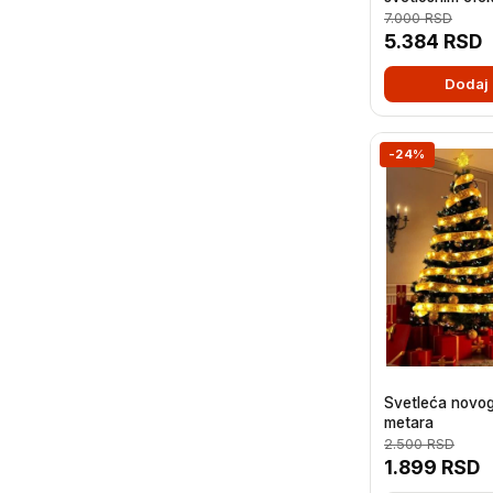
7.000
RSD
5.384
RSD
Dodaj 
-24%
Svetleća novog
metara
2.500
RSD
1.899
RSD