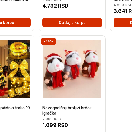
4.732
RSD
4.500
RS
3.641
R
u korpu
Dodaj u korpu
-45%
odišnja traka 10
Novogodišnji brbljivi hrčak
igračka
2.000
RSD
1.099
RSD