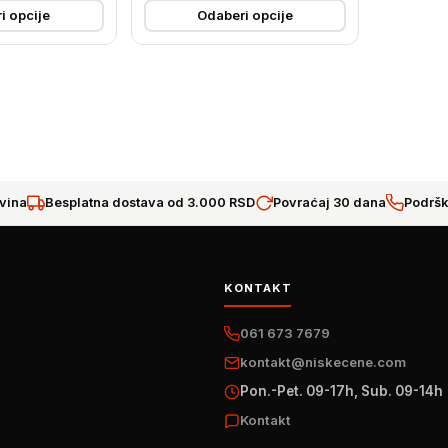
i opcije
Odaberi opcije
vina
Besplatna dostava od 3.000 RSD
Povraćaj 30 dana
Podršk
KONTAKT
061 673 7679
kontakt@niskecene.com
Pon.-Pet. 09-17h, Sub. 09-14h
Kontakt