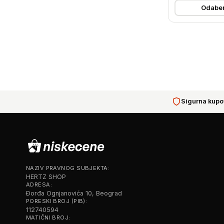
Odaber
Sigurna kupo
NAZIV PRAVNOG SUBJEKTA:
HERTZ SHOP
ADRESA:
Đorđa Ognjanovića 10, Beograd
PORESKI BROJ (PIB):
112740594
MATIČNI BROJ: