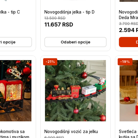
lka - tip C
Novogodišnja jelka - tip D
Novogodi
Deda Mra
13.500
RSD
lampa
11.657
RSD
3.700
RS
2.594
i opcije
Odaberi opcije
-21%
-19%
okomotiva sa
Novogodišnji vozić za jelku
Svetleća
ktima i muzikom
kutija s
6.000
RSD