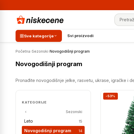
Pretraga
Svi proizvodi
Sve kategorije
Početna
›
Sezonski
›
Novogodišnji program
Novogodišnji program
Pronađite novogodišnje jelke, rasvetu, ukrase, igračke i 
-53%
KATEGORIJE
Sezonski
Leto
15
Novogodišnji program
14