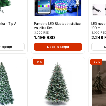
lka - Tip A
Pametne LED Bluetooth sijalice
LED novog
za jelku 10m
100 m
3.000
RSD
3.000
RS
1.499
RSD
2.249
i opcije
Dodaj u korpu
O
-14%
-30%