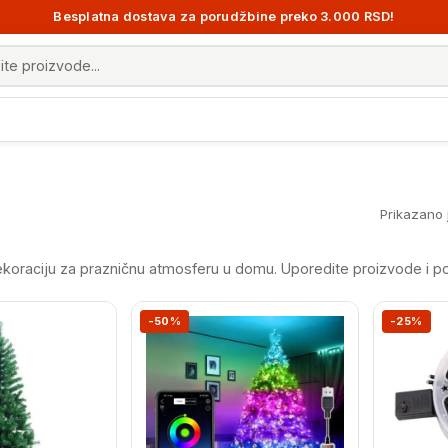
Besplatna dostava za porudžbine preko 3.000 RSD!
 proizvoda
Prikazano j
dekoraciju za prazničnu atmosferu u domu. Uporedite proizvode i po
-50%
-25%