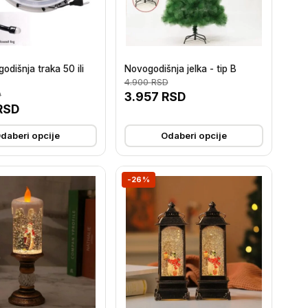
odišnja traka 50 ili
Novogodišnja jelka - tip B
4.900
RSD
D
3.957
RSD
RSD
daberi opcije
Odaberi opcije
-26%