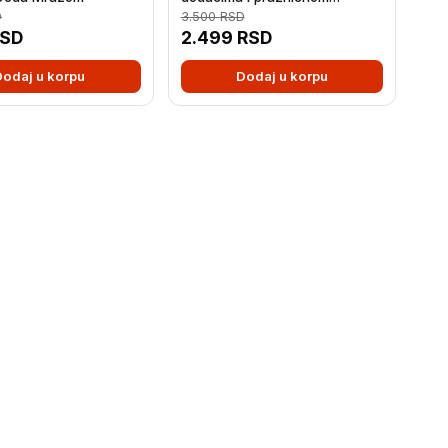
muzikom
D
3.500
RSD
SD
2.499
RSD
Dodaj u korpu
Dodaj u korpu