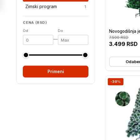
Zimski program
1
CENA (RSD)
Od
Do
Novogodišnja je
7.500
RSD
—
3.499
RSD
Odaber
Primeni
-30%