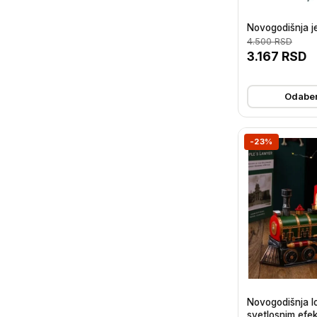
Novogodišnja je
4.500
RSD
3.167
RSD
Odaber
-23%
Novogodišnja l
svetlosnim efe