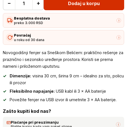
−
+
Dodaj u korpu
Novogodišnji
fenjer
Besplatna dostava
sa
i
preko 3.000 RSD
Sneškom
Belićem
Povraćaj
i
u roku od 30 dana
-
Praznična
Novogodišnji fenjer sa Sneškom Belićem: praktično rešenje za
fenjer
praznično i sezonsko uređenje prostora. Koristi se prema
lampa
nameni i priloženom uputstvu.
količina
Dimenzije:
visina 30 cm, širina 9 cm – idealno za sto, policu
ili prozor
Fleksibilno napajanje:
USB kabl ili 3 × AA baterije
Povežite fenjer na USB izvor ili umetnite 3 × AA baterije.
Zašto kupiti kod nas?
Plaćanje pri preuzimanju
i
Platite kuriru kada vam paket stigne