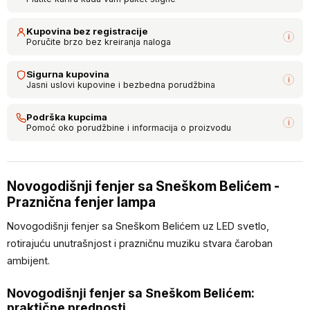
Kupovina bez registracije
i
Poručite brzo bez kreiranja naloga
Sigurna kupovina
i
Jasni uslovi kupovine i bezbedna porudžbina
Podrška kupcima
i
Pomoć oko porudžbine i informacija o proizvodu
Novogodišnji fenjer sa Sneškom Belićem -
Praznična fenjer lampa
Novogodišnji fenjer sa Sneškom Belićem uz LED svetlo,
rotirajuću unutrašnjost i prazničnu muziku stvara čaroban
ambijent.
Novogodišnji fenjer sa Sneškom Belićem:
praktične prednosti