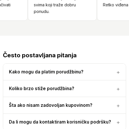
vati
svima koji traže dobru
Retko viđena u
ponudu.
Često postavljana pitanja
Kako mogu da platim porudžbinu?
Koliko brzo stiže porudžbina?
Šta ako nisam zadovoljan kupovinom?
Da li mogu da kontaktiram korisničku podršku?