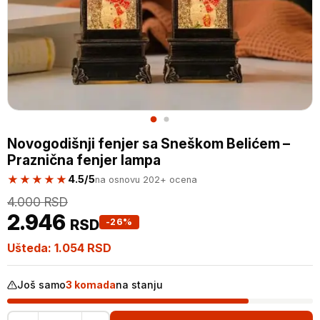
Novogodišnji fenjer sa Sneškom Belićem –
Praznična fenjer lampa
★★★★★
4.5/5
na osnovu 202+ ocena
4.000
RSD
2.946
RSD
-26%
Ušteda:
1.054
RSD
Još samo
3 komada
na stanju