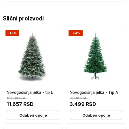
Slični proizvodi
-14%
-53%
Novogodišnja jelka - tip D
Novogodišnja jelka - Tip A
13.500
RSD
7.500
RSD
11.657
RSD
3.499
RSD
Odaberi opcije
Odaberi opcije