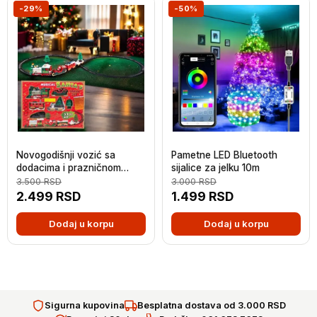
-29%
-50%
Novogodišnji vozić sa
Pametne LED Bluetooth
dodacima i prazničnom
sijalice za jelku 10m
muzikom
3.500
RSD
3.000
RSD
2.499
RSD
1.499
RSD
Dodaj u korpu
Dodaj u korpu
Sigurna kupovina
Besplatna dostava od 3.000 RSD