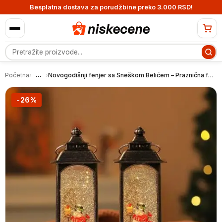
Besplatna dostava za porudžbine preko 3.000 RSD!
Pretraga proizvoda
...
Početna
›
›
Novogodišnji fenjer sa Sneškom Belićem – Praznična fenjer lampa
-26%