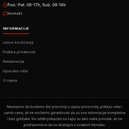
Pon.-Pet. 09-17h, Sub. 09-14h
Kontakt
INFORMACIJE
Uslovi korišćenja
Politika privatnosti
Reklamacije
Isporuka robe
O nama
Nastojimo da budemo što precizniji u opisu proizvoda, prikazu slika i
samih cena, ali ne možemo garantovati da su sve informacije kompletne
i bez grešaka. Svi artikli prikazani na sajtu su deo naše ponude, ali ne
podrazumeva da su dostupni u svakom trenutku.