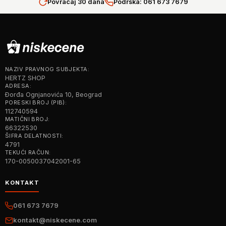
Povraćaj 30 dana
Podrška: 061 673 7679
NAZIV PRAVNOG SUBJEKTA:
HERTZ SHOP
ADRESA:
Đorđa Ognjanovića 10, Beograd
PORESKI BROJ (PIB):
112740594
MATIČNI BROJ:
66322530
ŠIFRA DELATNOSTI:
4791
TEKUĆI RAČUN:
170-0050037042001-65
KONTAKT
061 673 7679
kontakt@niskecene.com