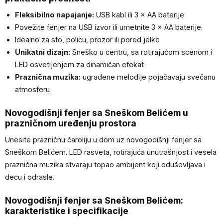
Fleksibilno napajanje:
USB kabl ili 3 × AA baterije
Povežite fenjer na USB izvor ili umetnite 3 × AA baterije.
Idealno za sto, policu, prozor ili pored jelke
Unikatni dizajn:
Sneško u centru, sa rotirajućom scenom i
LED osvetljenjem za dinamičan efekat
Praznična muzika:
ugrađene melodije pojačavaju svečanu
atmosferu
Novogodišnji fenjer sa Sneškom Belićem u
prazničnom uređenju prostora
Unesite prazničnu čaroliju u dom uz novogodišnji fenjer sa
Sneškom Belićem. LED rasveta, rotirajuća unutrašnjost i vesela
praznična muzika stvaraju topao ambijent koji oduševljava i
decu i odrasle.
Novogodišnji fenjer sa Sneškom Belićem:
karakteristike i specifikacije