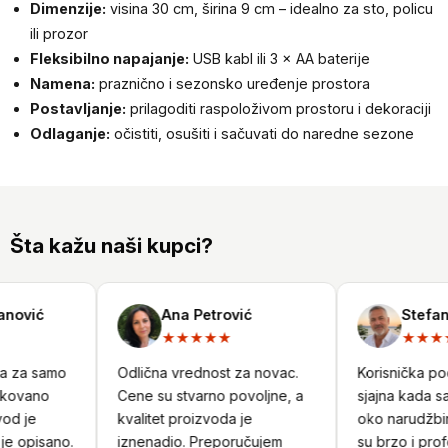
Dimenzije:
visina 30 cm, širina 9 cm – idealno za sto, policu
ili prozor
Fleksibilno napajanje:
USB kabl ili 3 × AA baterije
Namena:
praznično i sezonsko uređenje prostora
Postavljanje:
prilagoditi raspoloživom prostoru i dekoraciji
Odlaganje:
očistiti, osušiti i sačuvati do naredne sezone
Šta kažu naši kupci?
ović
Ana Petrović
Stefan N
★★★★★
★★★★
a za samo
Odlična vrednost za novac.
Korisnička podr
kovano
Cene su stvarno povoljne, a
sjajna kada sam
d je
kvalitet proizvoda je
oko narudžbine
 opisano.
iznenadio. Preporučujem
su brzo i profe