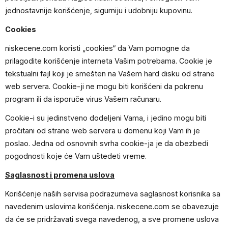
jednostavnije korišćenje, sigurniju i udobniju kupovinu.
Cookies
niskecene.com koristi „cookies“ da Vam pomogne da
prilagodite korišćenje interneta Vašim potrebama. Cookie je
tekstualni fajl koji je smešten na Vašem hard disku od strane
web servera. Cookie-ji ne mogu biti korišćeni da pokrenu
program ili da isporuče virus Vašem računaru.
Cookie-i su jedinstveno dodeljeni Vama, i jedino mogu biti
pročitani od strane web servera u domenu koji Vam ih je
poslao. Jedna od osnovnih svrha cookie-ja je da obezbedi
pogodnosti koje će Vam uštedeti vreme.
Saglasnost i promena uslova
Korišćenje naših servisa podrazumeva saglasnost korisnika sa
navedenim uslovima korišćenja. niskecene.com se obavezuje
da će se pridržavati svega navedenog, a sve promene uslova