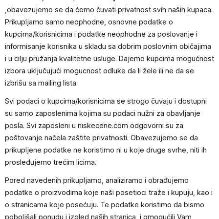
,obavezujemo se da ćemo čuvati privatnost svih naših kupaca.
Prikupljamo samo neophodne, osnovne podatke o
kupcima/korisnicima i podatke neophodne za poslovanje i
informisanje korisnika u skladu sa dobrim poslovnim običajima
i u cilju pružanja kvalitetne usluge. Dajemo kupcima mogućnost
izbora uključujući mogucnost odluke da li žele ili ne da se
izbrišu sa mailing lista.
Svi podaci o kupcima/korisnicima se strogo čuvaju i dostupni
su samo zaposlenima kojima su podaci nužni za obavljanje
posla. Svi zaposleni u niskecene.com odgovorni su za
poštovanje načela zaštite privatnosti. Obavezujemo se da
prikupljene podatke ne koristimo ni u koje druge svrhe, niti ih
prosleđujemo trećim licima.
Pored navedenih prikupljamo, analiziramo i obrađujemo
podatke o proizvodima koje naši posetioci traže i kupuju, kao i
o stranicama koje posećuju. Te podatke koristimo da bismo
poboljšali ponudu i izgled naših stranica, i omogućili Vam