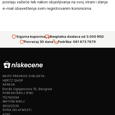
postaju važeće tek nakon objavljivanja na ovoj strani i slanja
e-mail obaveštenja svim registrovanim korisnicima.
Sigurna kupovina
Besplatna dostava od 3.000 RSD
Povraćaj 30 dana
Podrška: 061 673 7679
NAZIV PRAVNOG SUBJEKTA:
HERTZ SHOP
ADRESA:
Đorđa Ognjanovića 10, Beograd
PORESKI BROJ (PIB):
112740594
MATIČNI BROJ:
66322530
ŠIFRA DELATNOSTI:
4791