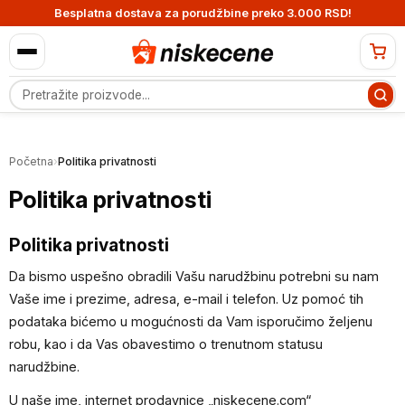
Besplatna dostava za porudžbine preko 3.000 RSD!
Pretraga proizvoda
Početna
›
Politika privatnosti
Politika privatnosti
Politika privatnosti
Da bismo uspešno obradili Vašu narudžbinu potrebni su nam
Vaše ime i prezime, adresa, e-mail i telefon. Uz pomoć tih
podataka bićemo u mogućnosti da Vam isporučimo željenu
robu, kao i da Vas obavestimo o trenutnom statusu
narudžbine.
U naše ime, internet prodavnice „niskecene.com“