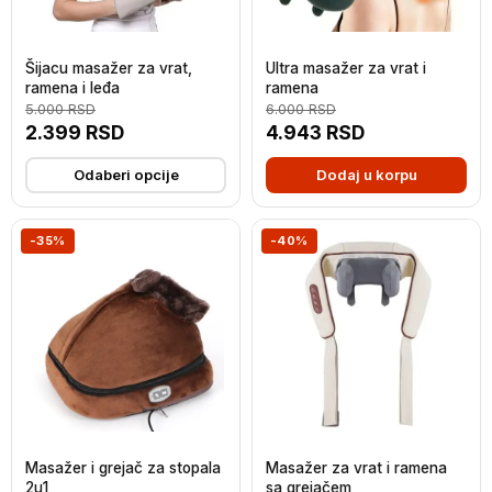
Šijacu masažer za vrat,
Ultra masažer za vrat i
ramena i leđa
ramena
5.000
RSD
6.000
RSD
2.399
RSD
4.943
RSD
Odaberi opcije
Dodaj u korpu
-35%
-40%
Masažer i grejač za stopala
Masažer za vrat i ramena
2u1
sa grejačem