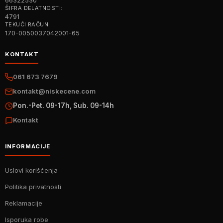
66322530
ŠIFRA DELATNOSTI:
4791
TEKUĆI RAČUN:
170-0050037042001-65
KONTAKT
061 673 7679
kontakt@niskecene.com
Pon.-Pet. 09-17h, Sub. 09-14h
Kontakt
INFORMACIJE
Uslovi korišćenja
Politika privatnosti
Reklamacije
Isporuka robe