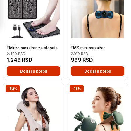
Elektro masažer za stopala
EMS mini masažer
2.400
RSD
2.100
RSD
1.249
RSD
999
RSD
Dodaj u korpu
Dodaj u korpu
-52%
-18%