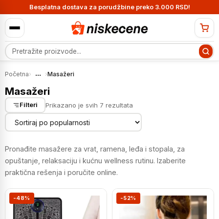
Besplatna dostava za porudžbine preko 3.000 RSD!
Pretraga proizvoda
...
Početna
›
›
Masažeri
Masažeri
Sortirano
Prikazano je svih 7 rezultata
Filteri
po
popularnosti
Pronađite masažere za vrat, ramena, leđa i stopala, za
opuštanje, relaksaciju i kućnu wellness rutinu. Izaberite
praktična rešenja i poručite online.
-48%
-52%