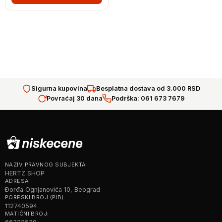
Sigurna kupovina
Besplatna dostava od 3.000 RSD
Povraćaj 30 dana
Podrška: 061 673 7679
NAZIV PRAVNOG SUBJEKTA:
HERTZ SHOP
ADRESA:
Đorđa Ognjanovića 10, Beograd
PORESKI BROJ (PIB):
112740594
MATIČNI BROJ: