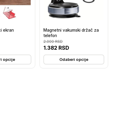
i ekran
Magnetni vakumski držač za
telefon
2.000
RSD
1.382
RSD
i opcije
Odaberi opcije