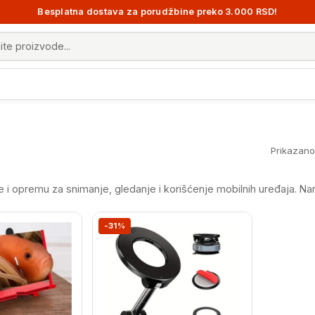
Besplatna dostava za porudžbine preko 3.000 RSD!
 proizvoda
Prikazano 
 i opremu za snimanje, gledanje i korišćenje mobilnih uređaja. Naru
-31%