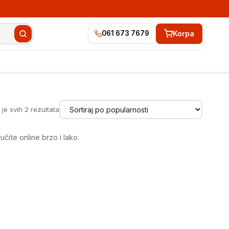
Korpa
061 673 7679
Sortirano
je svih 2 rezultata
po
popularnosti
čite online brzo i lako.