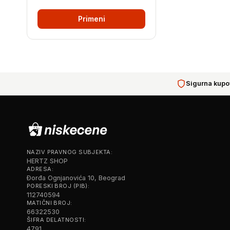
Primeni
Sigurna kupo
NAZIV PRAVNOG SUBJEKTA:
HERTZ SHOP
ADRESA:
Đorđa Ognjanovića 10, Beograd
PORESKI BROJ (PIB):
112740594
MATIČNI BROJ:
66322530
ŠIFRA DELATNOSTI:
4791