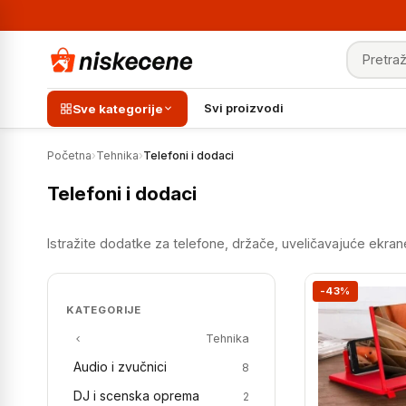
Pretraga
Svi proizvodi
Sve kategorije
Početna
›
Tehnika
›
Telefoni i dodaci
Telefoni i dodaci
Istražite dodatke za telefone, držače, uveličavajuće ekrane
-43%
KATEGORIJE
Tehnika
Audio i zvučnici
8
DJ i scenska oprema
2