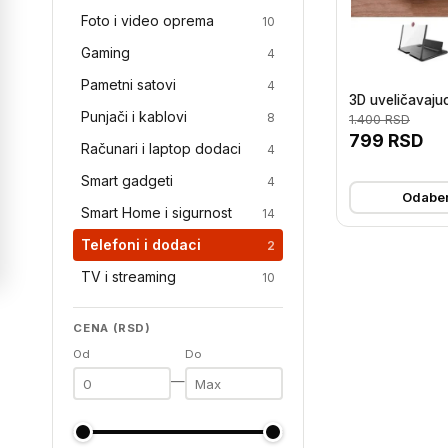
Foto i video oprema
10
Gaming
4
Pametni satovi
4
3D uveličavajuc
Punjači i kablovi
8
1.400
RSD
799
RSD
Računari i laptop dodaci
4
Smart gadgeti
4
Odaber
Smart Home i sigurnost
14
Telefoni i dodaci
2
TV i streaming
10
CENA (RSD)
Od
Do
—