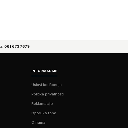
a: 061 673 7679
INFORMACIJE
Uslovi korišćenja
Politika privatnosti
Reklamacije
Isporuka robe
O nama