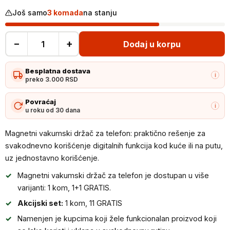
Još samo
3 komada
na stanju
−
+
Dodaj u korpu
Magnetni
vakumski
Besplatna dostava
držač
i
preko 3.000 RSD
za
telefon
Povraćaj
i
u roku od 30 dana
količina
Magnetni vakumski držač za telefon: praktično rešenje za
svakodnevno korišćenje digitalnih funkcija kod kuće ili na putu,
uz jednostavno korišćenje.
Magnetni vakumski držač za telefon je dostupan u više
varijanti: 1 kom, 1+1 GRATIS.
Akcijski set:
1 kom, 11 GRATIS
Namenjen je kupcima koji žele funkcionalan proizvod koji