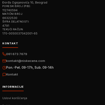
Đorđa Ognjanovića 10, Beograd
PORESKI BROJ (PIB):
112740594
MATIČNI BROJ:
66322530
ŠIFRA DELATNOSTI:
4791
TEKUĆI RAČUN:
170-0050037042001-65
KONTAKT
061 673 7679
kontakt@niskecene.com
Pon.-Pet. 09-17h, Sub. 09-14h
Kontakt
INFORMACIJE
Uslovi korišćenja