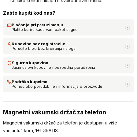
se lako koristi i uklapa u svakodnevnu rutinu.
Zašto kupiti kod nas?
Plaćanje pri preuzimanju
i
Platite kuriru kada vam paket stigne
Kupovina bez registracije
i
Poručite brzo bez kreiranja naloga
Sigurna kupovina
i
Jasni uslovi kupovine i bezbedna porudžbina
Podrška kupcima
i
Pomoć oko porudžbine i informacija o proizvodu
Magnetni vakumski držač za telefon
Magnetni vakumski držač za telefon je dostupan u više
varijanti: 1 kom, 1+1 GRATIS.