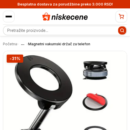
Besplatna dostava za porudžbine preko 3.000 RSD!
Pretraga proizvoda
...
Početna
›
›
Magnetni vakumski držač za telefon
-31%