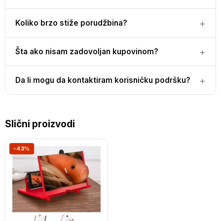
Koliko brzo stiže porudžbina?
Šta ako nisam zadovoljan kupovinom?
Da li mogu da kontaktiram korisničku podršku?
Slični proizvodi
-43%