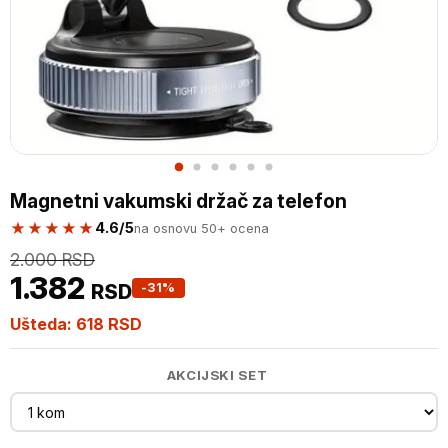
Magnetni vakumski držač za telefon
★★★★★
4.6/5
na osnovu 50+ ocena
2.000
RSD
Originalna
Trenutna
1.382
cena
cena
RSD
-31%
je
je:
Ušteda:
618 RSD
bila:
1.382
2.000
RSD.
AKCIJSKI SET
RSD.