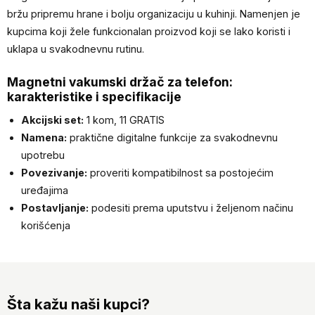
bržu pripremu hrane i bolju organizaciju u kuhinji. Namenjen je
kupcima koji žele funkcionalan proizvod koji se lako koristi i
uklapa u svakodnevnu rutinu.
Magnetni vakumski držač za telefon:
karakteristike i specifikacije
Akcijski set:
1 kom, 11 GRATIS
Namena:
praktične digitalne funkcije za svakodnevnu
upotrebu
Povezivanje:
proveriti kompatibilnost sa postojećim
uređajima
Postavljanje:
podesiti prema uputstvu i željenom načinu
korišćenja
Šta kažu naši kupci?