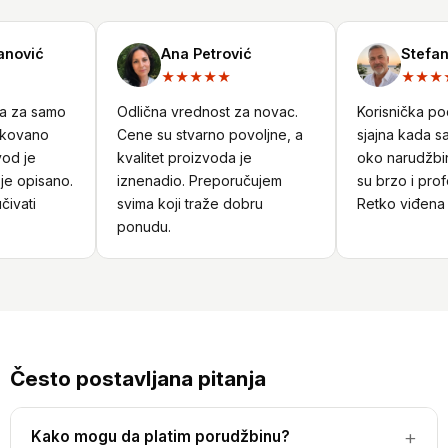
nović
Ana Petrović
Stefan 
★★★★★
★★★★
a za samo
Odlična vrednost za novac.
Korisnička podr
kovano
Cene su stvarno povoljne, a
sjajna kada sa
od je
kvalitet proizvoda je
oko narudžbine
e opisano.
iznenadio. Preporučujem
su brzo i profe
ivati
svima koji traže dobru
Retko viđena u
ponudu.
Često postavljana pitanja
Kako mogu da platim porudžbinu?