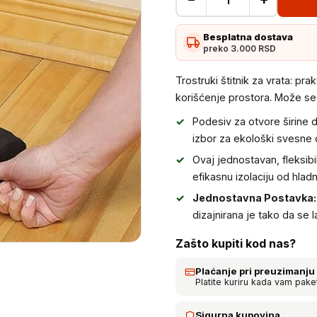
Trostruki
štitnik
Besplatna dostava
za
preko 3.000 RSD
vrata
količina
Trostruki štitnik za vrata: pr
korišćenje prostora. Može se 
Podesiv za otvore širine 
izbor za ekološki svesne 
Ovaj jednostavan, fleksibi
efikasnu izolaciju od hladn
Jednostavna Postavka:
dizajnirana je tako da se l
Zašto kupiti kod nas?
Plaćanje pri preuzimanju
Platite kuriru kada vam pake
Sigurna kupovina