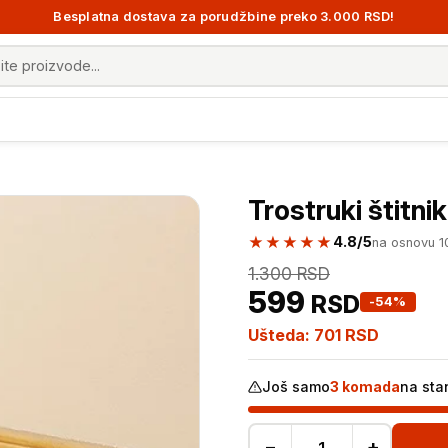
Besplatna dostava za porudžbine preko 3.000 RSD!
 proizvoda
Trostruki štitni
★★★★★
4.8/5
na osnovu 
1.300
RSD
599
RSD
-54%
Ušteda:
701
RSD
Još samo
3 komada
na sta
−
+