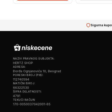
Sigurna kupo
NAZIV PRAVNOG SUBJEKTA:
HERTZ SHOP
ADRESA:
Đorđa Ognjanovića 10, Beograd
PORESKI BROJ (PIB):
112740594
MATIČNI BROJ:
66322530
ŠIFRA DELATNOSTI:
4791
TEKUĆI RAČUN:
170-0050037042001-65