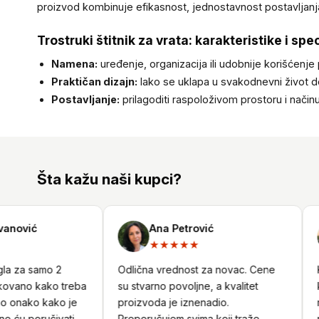
proizvod kombinuje efikasnost, jednostavnost postavljanj
Trostruki štitnik za vrata: karakteristike i spe
Namena:
uređenje, organizacija ili udobnije korišćenje
Praktičan dizajn:
lako se uklapa u svakodnevni život 
Postavljanje:
prilagoditi raspoloživom prostoru i nači
Šta kažu naši kupci?
ović
Ana Petrović
★★★★★
 za samo 2
Odlična vrednost za novac. Cene
Kor
vano kako treba
su stvarno povoljne, a kvalitet
kad
 onako kako je
proizvoda je iznenadio.
nar
 ću poručivati
Preporučujem svima koji traže
pro