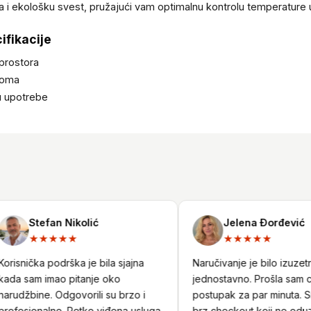
a i ekološku svest, pružajući vam optimalnu kontrolu temperature
cifikacije
 prostora
doma
nu upotrebe
Stefan Nikolić
Jelena Đorđević
★★★★★
★★★★★
isnička podrška je bila sjajna
Naručivanje je bilo izuzetno
a sam imao pitanje oko
jednostavno. Prošla sam ceo
udžbine. Odgovorili su brzo i
postupak za par minuta. Sigu
fesionalno. Retko viđena usluga.
brz checkout koji ne oduzim