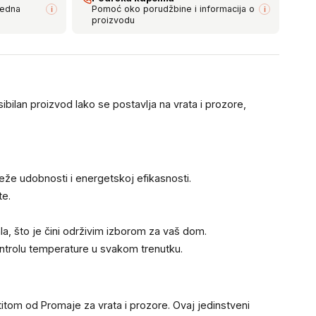
bedna
Pomoć oko porudžbine i informacija o
i
i
proizvodu
bilan proizvod lako se postavlja na vrata i prozore,
eže udobnosti i energetskoj efikasnosti.
te.
a, što je čini održivim izborom za vaš dom.
ontrolu temperature u svakom trenutku.
itom od Promaje za vrata i prozore. Ovaj jedinstveni