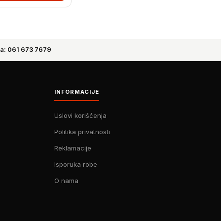
a: 061 673 7679
INFORMACIJE
Uslovi korišćenja
Politika privatnosti
Reklamacije
Isporuka robe
O nama