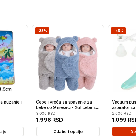
-33%
-45%
a puzanje i
Ćebe i vreća za spavanje za
Vacuum pump
bebe do 9 meseci - 2u1 ćebe za
aspirator z
bebe
3.000
RSD
2.000
RSD
1.996
RSD
1.099
RS
cije
Odaberi opcije
Do