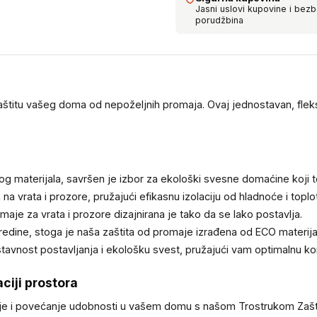
Jasni uslovi kupovine i bez
porudžbina
zaštitu vašeg doma od nepoželjnih promaja. Ovaj jednostavan, fleksi
og materijala, savršen je izbor za ekološki svesne domaćine koji t
na vrata i prozore, pružajući efikasnu izolaciju od hladnoće i toplo
aje za vrata i prozore dizajnirana je tako da se lako postavlja.
dine, stoga je naša zaštita od promaje izrađena od ECO materijal
tavnost postavljanja i ekološku svest, pružajući vam optimalnu k
aciji prostora
ergije i povećanje udobnosti u vašem domu s našom Trostrukom Zašt