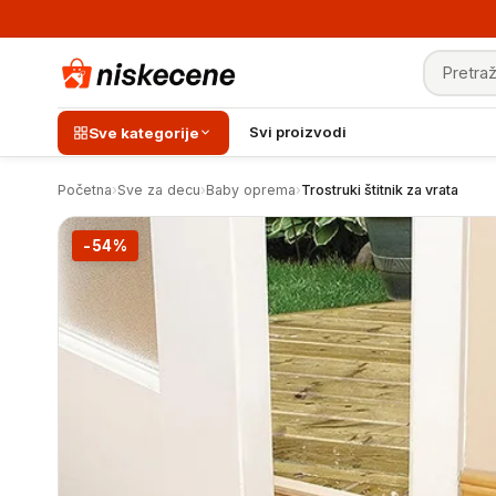
Pretraga
Trostruki štitnik za vrata
Svi proizvodi
Sve kategorije
Početna
›
Sve za decu
›
Baby oprema
›
Trostruki štitnik za vrata
-54%