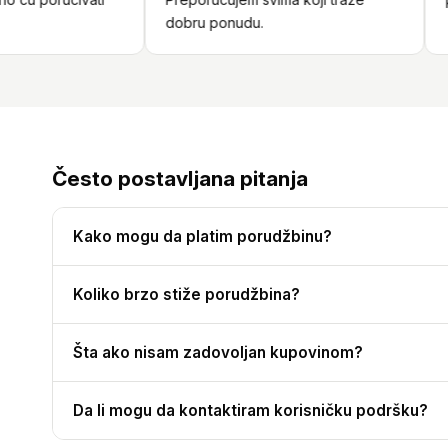
dobru ponudu.
Često postavljana pitanja
Kako mogu da platim porudžbinu?
Koliko brzo stiže porudžbina?
Šta ako nisam zadovoljan kupovinom?
Da li mogu da kontaktiram korisničku podršku?