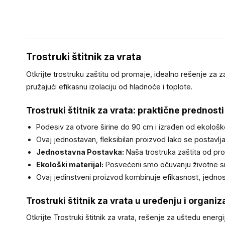
Trostruki štitnik za vrata
Otkrijte trostruku zaštitu od promaje, idealno rešenje za 
pružajući efikasnu izolaciju od hladnoće i toplote.
Trostruki štitnik za vrata: praktične prednosti
Podesiv za otvore širine do 90 cm i izrađen od ekološk
Ovaj jednostavan, fleksibilan proizvod lako se postavlja 
Jednostavna Postavka:
Naša trostruka zaštita od prom
Ekološki materijal:
Posvećeni smo očuvanju životne sre
Ovaj jedinstveni proizvod kombinuje efikasnost, jednos
Trostruki štitnik za vrata u uređenju i organiz
Otkrijte Trostruki štitnik za vrata, rešenje za uštedu en