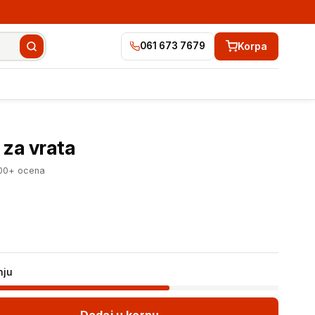
Korpa
061 673 7679
599 RSD
Dodaj u korpu
k za vrata
100+ ocena
nju
Dodaj u korpu