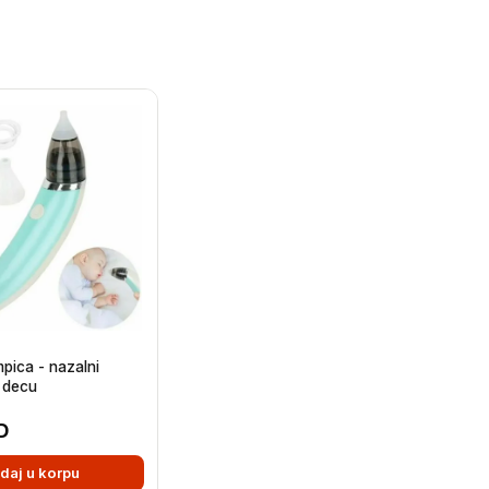
ica - nazalni
a decu
D
daj u korpu