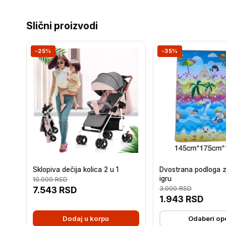
Slični proizvodi
-25%
-35%
Sklopiva dečija kolica 2 u 1
Dvostrana podloga z
igru
10.000
RSD
7.543
RSD
3.000
RSD
1.943
RSD
Dodaj u korpu
Odaberi op