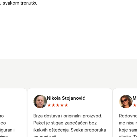
 u svakom trenutku.
Nikola Stojanović
Mili
★★★★★
★★
Brza dostava i originalni proizvod.
Redovno ku
Paket je stigao zapečaćen bez
me nisu raz
ran i
ikakvih oštećenja. Svaka preporuka
koje sam pr
a
za ovaj sajt.
akcije. Top