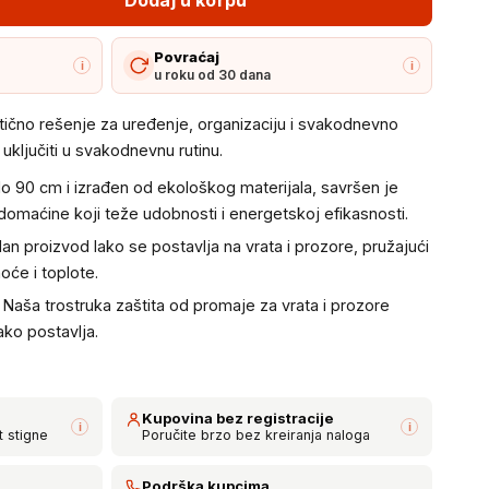
Povraćaj
i
i
u roku od 30 dana
aktično rešenje za uređenje, organizaciju i svakodnevno
uključiti u svakodnevnu rutinu.
do 90 cm i izrađen od ekološkog materijala, savršen je
domaćine koji teže udobnosti i energetskoj efikasnosti.
lan proizvod lako se postavlja na vrata i prozore, pružajući
oće i toplote.
Naša trostruka zaštita od promaje za vrata i prozore
ako postavlja.
Kupovina bez registracije
i
i
t stigne
Poručite brzo bez kreiranja naloga
Podrška kupcima