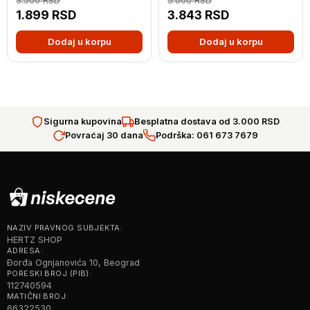
3.500
RSD
5.000
RSD
1.899
RSD
3.843
RSD
Dodaj u korpu
Dodaj u korpu
Sigurna kupovina
Besplatna dostava od 3.000 RSD
Povraćaj 30 dana
Podrška: 061 673 7679
NAZIV PRAVNOG SUBJEKTA:
HERTZ SHOP
ADRESA:
Đorđa Ognjanovića 10, Beograd
PORESKI BROJ (PIB):
112740594
MATIČNI BROJ:
66322530