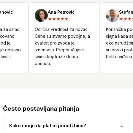
nović
Ana Petrović
Stefan 
★★★★★
★★★★
a za samo
Odlična vrednost za novac.
Korisnička podr
kovano
Cene su stvarno povoljne, a
sjajna kada sam
d je
kvalitet proizvoda je
oko narudžbine
e opisano.
iznenadio. Preporučujem
su brzo i profe
ivati
svima koji traže dobru
Retko viđena u
ponudu.
Često postavljana pitanja
Kako mogu da platim porudžbinu?