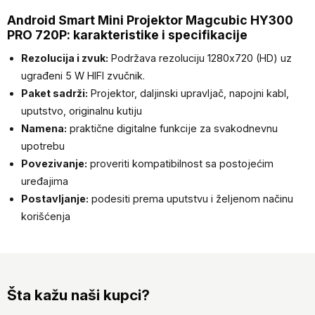
Android Smart Mini Projektor Magcubic HY300
PRO 720P: karakteristike i specifikacije
Rezolucija i zvuk:
Podržava rezoluciju 1280x720 (HD) uz
ugrađeni 5 W HIFI zvučnik.
Paket sadrži:
Projektor, daljinski upravljač, napojni kabl,
uputstvo, originalnu kutiju
Namena:
praktične digitalne funkcije za svakodnevnu
upotrebu
Povezivanje:
proveriti kompatibilnost sa postojećim
uređajima
Postavljanje:
podesiti prema uputstvu i željenom načinu
korišćenja
Šta kažu naši kupci?