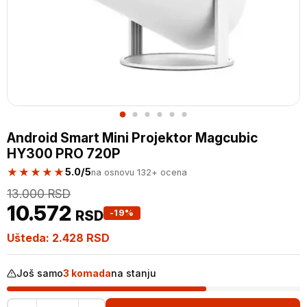
Android Smart Mini Projektor Magcubic
HY300 PRO 720P
★★★★★
5.0/5
na osnovu 132+ ocena
13.000
RSD
10.572
RSD
-19%
Ušteda:
2.428
RSD
Još samo
3 komada
na stanju