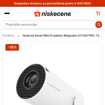
Besplatna dostava za porudžbine preko 3.000 RSD!
Pretraga proizvoda
...
Početna
›
›
Android Smart Mini Projektor Magcubic HY300 PRO 720P
-19%