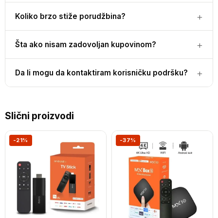
Koliko brzo stiže porudžbina?
Šta ako nisam zadovoljan kupovinom?
Da li mogu da kontaktiram korisničku podršku?
Slični proizvodi
-21%
-37%