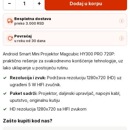
−
+
Dodaj u korpu
Android
Smart
Besplatna dostava
Mini
i
preko 3.000 RSD
Projektor
Magcubic
Povraćaj
i
u roku od 30 dana
HY300
PRO
Android Smart Mini Projektor Magcubic HY300 PRO 720P:
720P
praktično rešenje za svakodnevno korišćenje tehnologije, uz
količina
lako uklapanje u postojeću rutinu.
Rezolucija i zvuk:
Podržava rezoluciju 1280x720 (HD) uz
ugrađeni 5 W HIFI zvučnik.
Paket sadrži:
Projektor, daljinski upravljač, napojni kabl,
uputstvo, originalnu kutiju
HD rezolucija 1280x720 sa HIFI zvukom
Zašto kupiti kod nas?