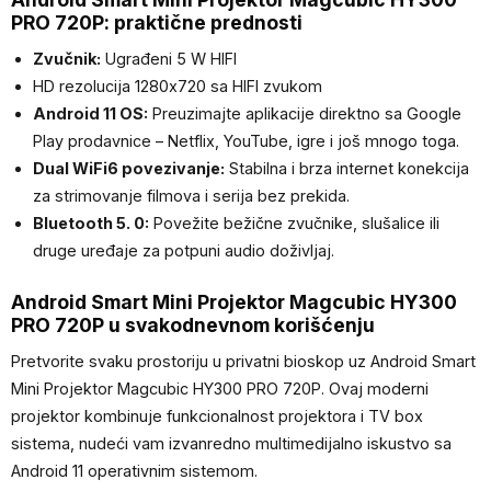
PRO 720P: praktične prednosti
Zvučnik:
Ugrađeni 5 W HIFI
HD rezolucija 1280x720 sa HIFI zvukom
Android 11 OS:
Preuzimajte aplikacije direktno sa Google
Play prodavnice – Netflix, YouTube, igre i još mnogo toga.
Dual WiFi6 povezivanje:
Stabilna i brza internet konekcija
za strimovanje filmova i serija bez prekida.
Bluetooth 5. 0:
Povežite bežične zvučnike, slušalice ili
druge uređaje za potpuni audio doživljaj.
Android Smart Mini Projektor Magcubic HY300
PRO 720P u svakodnevnom korišćenju
Pretvorite svaku prostoriju u privatni bioskop uz Android Smart
Mini Projektor Magcubic HY300 PRO 720P. Ovaj moderni
projektor kombinuje funkcionalnost projektora i TV box
sistema, nudeći vam izvanredno multimedijalno iskustvo sa
Android 11 operativnim sistemom.