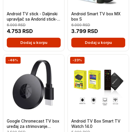
Android TV stick - Daljinski
Android Smart TV box MX
upravljač sa Andorid stick-
box S
om
6.000
RSD
6.000
RSD
4.753
RSD
3.799
RSD
Dodaj u korpu
Dodaj u korpu
-46%
-23%
Google Chromecast TV box
Android TV Box Smart TV
uređaj za strimovanje
Watch 14.0
povezivanje sa telefonom