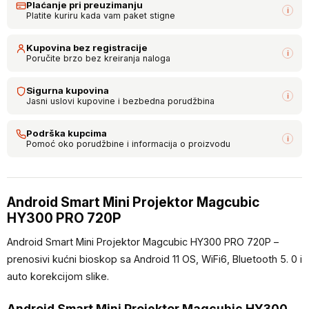
Plaćanje pri preuzimanju
i
Platite kuriru kada vam paket stigne
Kupovina bez registracije
i
Poručite brzo bez kreiranja naloga
Sigurna kupovina
i
Jasni uslovi kupovine i bezbedna porudžbina
Podrška kupcima
i
Pomoć oko porudžbine i informacija o proizvodu
Android Smart Mini Projektor Magcubic
HY300 PRO 720P
Android Smart Mini Projektor Magcubic HY300 PRO 720P –
prenosivi kućni bioskop sa Android 11 OS, WiFi6, Bluetooth 5. 0 i
auto korekcijom slike.
Android Smart Mini Projektor Magcubic HY300