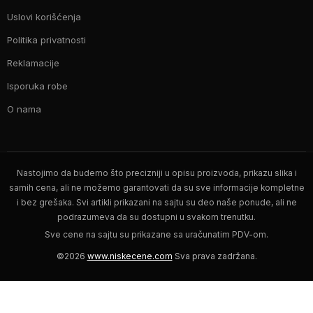
Uslovi korišćenja
Politika privatnosti
Reklamacije
Isporuka robe
O nama
Nastojimo da budemo što precizniji u opisu proizvoda, prikazu slika i
samih cena, ali ne možemo garantovati da su sve informacije kompletne
i bez grešaka. Svi artikli prikazani na sajtu su deo naše ponude, ali ne
podrazumeva da su dostupni u svakom trenutku.
Sve cene na sajtu su prikazane sa uračunatim PDV-om.
©2026
www.niskecene.com
Sva prava zadržana.