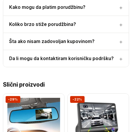
Kako mogu da platim porudžbinu?
Koliko brzo stiže porudžbina?
Šta ako nisam zadovoljan kupovinom?
Da li mogu da kontaktiram korisničku podršku?
Slični proizvodi
-29%
-22%