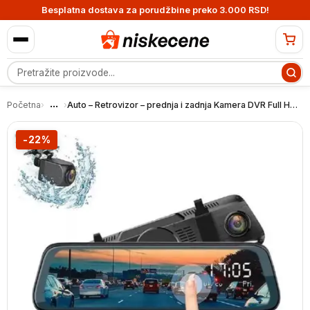
Besplatna dostava za porudžbine preko 3.000 RSD!
Pretraga proizvoda
...
Početna
›
›
Auto – Retrovizor – prednja i zadnja Kamera DVR Full HD 1080P Night Vision
-22%