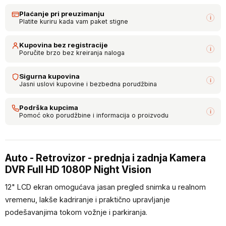
Plaćanje pri preuzimanju
i
Platite kuriru kada vam paket stigne
Kupovina bez registracije
i
Poručite brzo bez kreiranja naloga
Sigurna kupovina
i
Jasni uslovi kupovine i bezbedna porudžbina
Podrška kupcima
i
Pomoć oko porudžbine i informacija o proizvodu
Auto - Retrovizor - prednja i zadnja Kamera
DVR Full HD 1080P Night Vision
12" LCD ekran omogućava jasan pregled snimka u realnom
vremenu, lakše kadriranje i praktično upravljanje
podešavanjima tokom vožnje i parkiranja.