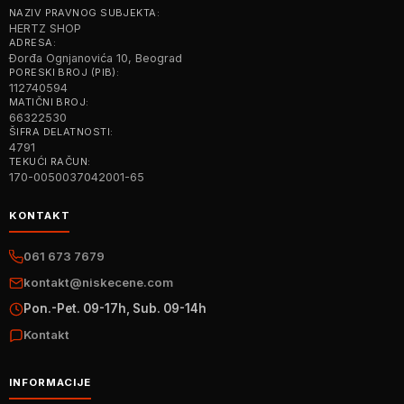
NAZIV PRAVNOG SUBJEKTA:
HERTZ SHOP
ADRESA:
Đorđa Ognjanovića 10, Beograd
PORESKI BROJ (PIB):
112740594
MATIČNI BROJ:
66322530
ŠIFRA DELATNOSTI:
4791
TEKUĆI RAČUN:
170-0050037042001-65
KONTAKT
061 673 7679
kontakt@niskecene.com
Pon.-Pet. 09-17h, Sub. 09-14h
Kontakt
INFORMACIJE