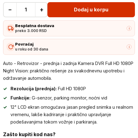
−
+
Dodaj u korpu
Auto
-
Besplatna dostava
Retrovizor
i
preko 3.000 RSD
-
prednja
Povraćaj
i
u roku od 30 dana
i
zadnja
Auto - Retrovizor - prednja i zadnja Kamera DVR Full HD 1080P
Kamera
Night Vision: praktično rešenje za svakodnevnu upotrebu i
DVR
održavanje automobila.
Full
Rezolucija (prednja):
Full HD 1080P
HD
1080P
Funkcije:
G-senzor, parking monitor, noćni vid
Night
12" LCD ekran omogućava jasan pregled snimka u realnom
Vision
vremenu, lakše kadriranje i praktično upravljanje
količina
podešavanjima tokom vožnje i parkiranja.
Zašto kupiti kod nas?