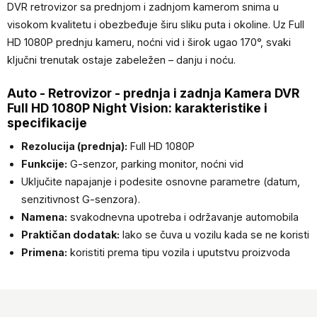
DVR retrovizor sa prednjom i zadnjom kamerom snima u
visokom kvalitetu i obezbeđuje širu sliku puta i okoline. Uz Full
HD 1080P prednju kameru, noćni vid i širok ugao 170°, svaki
ključni trenutak ostaje zabeležen – danju i noću.
Auto - Retrovizor - prednja i zadnja Kamera DVR
Full HD 1080P Night Vision: karakteristike i
specifikacije
Rezolucija (prednja):
Full HD 1080P
Funkcije:
G-senzor, parking monitor, noćni vid
Uključite napajanje i podesite osnovne parametre (datum,
senzitivnost G-senzora).
Namena:
svakodnevna upotreba i održavanje automobila
Praktičan dodatak:
lako se čuva u vozilu kada se ne koristi
Primena:
koristiti prema tipu vozila i uputstvu proizvoda