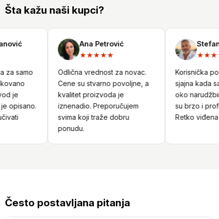
Šta kažu naši kupci?
nović
Ana Petrović
Stefan 
★★★★★
★★★
a za samo
Odlična vrednost za novac.
Korisnička podr
kovano
Cene su stvarno povoljne, a
sjajna kada sa
od je
kvalitet proizvoda je
oko narudžbine
e opisano.
iznenadio. Preporučujem
su brzo i profe
ivati
svima koji traže dobru
Retko viđena u
ponudu.
Često postavljana pitanja