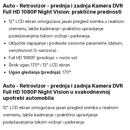
Auto - Retrovizor - prednja i zadnja Kamera DVR
Full HD 1080P Night Vision: praktične prednosti
12" LCD ekran omogućava jasan pregled snimka u realnom
vremenu, lakše kadriranje i praktično upravljanje
podešavanjima tokom vožnje i parkiranja.
Uključite napajanje i podesite osnovne parametre (datum,
senzitivnost G-senzora).
Full HD 1080P (prednja) + noćni vid
Širok ugao 170° i 12" LCD ekran
Ugao gledanja (prednja):
170°
Auto - Retrovizor - prednja i zadnja Kamera DVR
Full HD 1080P Night Vision u svakodnevnoj
upotrebi automobila
12" LCD ekran omogućava jasan pregled snimka u realnom
vremenu, lakše kadriranje i praktično upravljanje
podešavanjima tokom vožnje i parkiranja.