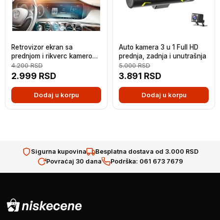
Retrovizor ekran sa
Auto kamera 3 u 1 Full HD
prednjom i rikverc kamerom
prednja, zadnja i unutrašnja
(opciono)
4.200
RSD
5.000
RSD
2.999
RSD
3.891
RSD
Dodaj u korpu
Dodaj u korpu
Sigurna kupovina
Besplatna dostava od 3.000 RSD
Povraćaj 30 dana
Podrška: 061 673 7679