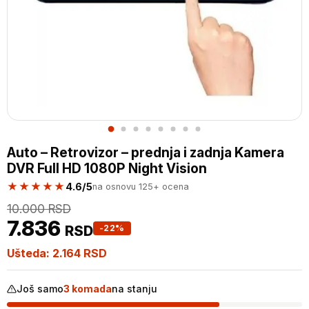
Auto – Retrovizor – prednja i zadnja Kamera
DVR Full HD 1080P Night Vision
★★★★★
4.6/5
na osnovu 125+ ocena
10.000
RSD
7.836
RSD
-22%
Ušteda:
2.164
RSD
Još samo
3 komada
na stanju