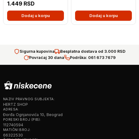
1.449
RSD
Dodaj u korpu
Dodaj u korpu
Sigurna kupovina
Besplatna dostava od 3.000 RSD
Povraćaj 30 dana
Podrška: 061 673 7679
NAZIV PRAVNOG SUBJEKTA:
HERTZ SHOP
ADRESA:
Đorđa Ognjanovića 10, Beograd
PORESKI BROJ (PIB):
112740594
MATIČNI BROJ:
66322530