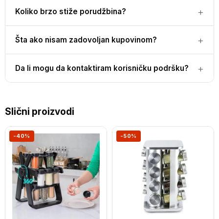
Koliko brzo stiže porudžbina?
Šta ako nisam zadovoljan kupovinom?
Da li mogu da kontaktiram korisničku podršku?
Slični proizvodi
-40%
-50%