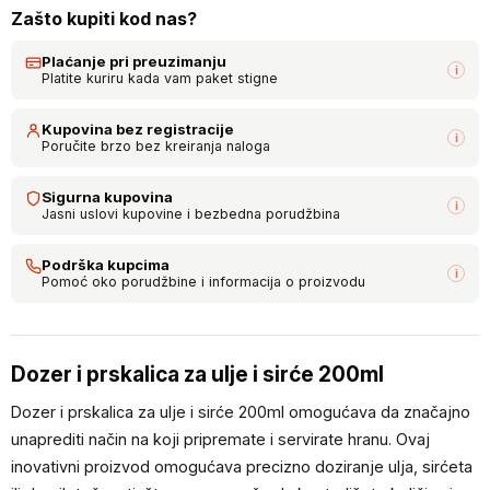
Zašto kupiti kod nas?
Plaćanje pri preuzimanju
i
Platite kuriru kada vam paket stigne
Kupovina bez registracije
i
Poručite brzo bez kreiranja naloga
Sigurna kupovina
i
Jasni uslovi kupovine i bezbedna porudžbina
Podrška kupcima
i
Pomoć oko porudžbine i informacija o proizvodu
Dozer i prskalica za ulje i sirće 200ml
Dozer i prskalica za ulje i sirće 200ml omogućava da značajno
unaprediti način na koji pripremate i servirate hranu. Ovaj
inovativni proizvod omogućava precizno doziranje ulja, sirćeta