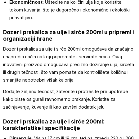
Ekonomičnost:
Uštedite na količini ulja koje koristite
tokom kuvanja, što je dugoročno i ekonomično i ekološki
prihvatljivo.
Dozer i prskalica za ulje i sirće 200ml u pripremi i
organizaciji hrane
Dozer i prskalica za ulje i sirće 200ml omogućava da značajno
unaprediti način na koji pripremate i servirate hranu. Ovaj
inovativni proizvod omogućava precizno doziranje ulja, sirćeta
ili drugih tečnosti, što vam pomaže da kontrolišete količinu i
smanjite nepotrebni višak kalorija.
Dodajte željenu tečnost, zatvorite i protresite pre upotrebe
kako biste osigurali ravnomerno prskanje. Koristite za
začinjavanje, kuvanje ili kao završni dodatak jelu.
Dozer i prskalica za ulje i sirće 200ml:
karakteristike i specifikacije
Dimenzije:
Visina 17 cm ili 19 cm, težina između 230 g i 260