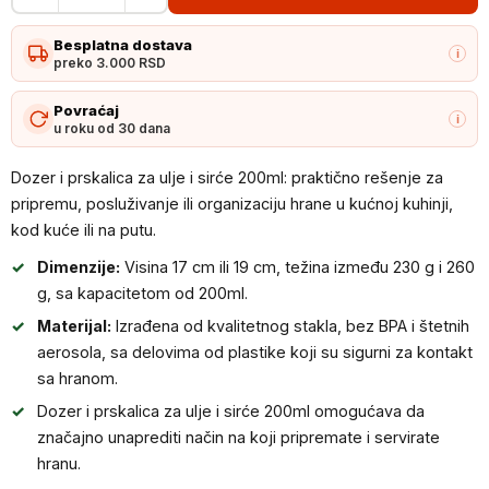
i
Besplatna dostava
prskalica
i
preko 3.000 RSD
za
ulje
Povraćaj
i
u roku od 30 dana
i
sirće
Dozer i prskalica za ulje i sirće 200ml: praktično rešenje za
200ml
pripremu, posluživanje ili organizaciju hrane u kućnoj kuhinji,
količina
kod kuće ili na putu.
Dimenzije:
Visina 17 cm ili 19 cm, težina između 230 g i 260
g, sa kapacitetom od 200ml.
Materijal:
Izrađena od kvalitetnog stakla, bez BPA i štetnih
aerosola, sa delovima od plastike koji su sigurni za kontakt
sa hranom.
Dozer i prskalica za ulje i sirće 200ml omogućava da
značajno unaprediti način na koji pripremate i servirate
hranu.