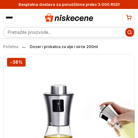
Besplatna dostava za porudžbine preko 3.000 RSD!
Pretraga proizvoda
...
Početna
›
›
Dozer i prskalica za ulje i sirće 200ml
-38%