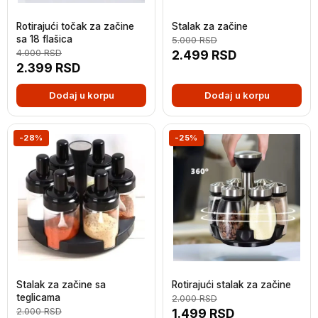
Rotirajući točak za začine
Stalak za začine
sa 18 flašica
5.000
RSD
4.000
RSD
2.499
RSD
2.399
RSD
Dodaj u korpu
Dodaj u korpu
-28%
-25%
Stalak za začine sa
Rotirajući stalak za začine
teglicama
2.000
RSD
2.000
RSD
1.499
RSD