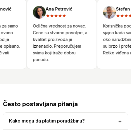
ović
Ana Petrović
Stefan N
★★★★★
★★★★
 za samo
Odlična vrednost za novac.
Korisnička podrš
ovano
Cene su stvarno povoljne, a
sjajna kada sam 
 je
kvalitet proizvoda je
oko narudžbine.
 opisano.
iznenadio. Preporučujem
su brzo i profes
vati
svima koji traže dobru
Retko viđena us
ponudu.
Često postavljana pitanja
Kako mogu da platim porudžbinu?