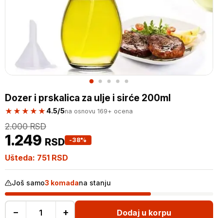
Dozer i prskalica za ulje i sirće 200ml
★★★★★
4.5/5
na osnovu 169+ ocena
2.000
RSD
1.249
RSD
-38%
Ušteda:
751
RSD
Još samo
3 komada
na stanju
−
+
Dodaj u korpu
Dozer