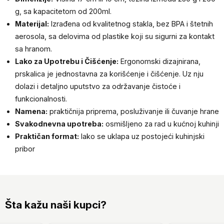
g, sa kapacitetom od 200ml.
Materijal:
Izrađena od kvalitetnog stakla, bez BPA i štetnih
aerosola, sa delovima od plastike koji su sigurni za kontakt
sa hranom.
Lako za Upotrebu i Čišćenje:
Ergonomski dizajnirana,
prskalica je jednostavna za korišćenje i čišćenje. Uz nju
dolazi i detaljno uputstvo za održavanje čistoće i
funkcionalnosti.
Namena:
praktičnija priprema, posluživanje ili čuvanje hrane
Svakodnevna upotreba:
osmišljeno za rad u kućnoj kuhinji
Praktičan format:
lako se uklapa uz postojeći kuhinjski
pribor
Šta kažu naši kupci?