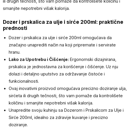
ili drugih tečnosti, što vam pomaže da kontrolišete količinu i
smanjite nepotrebni višak kalorija.
Dozer i prskalica za ulje i sirće 200ml: praktične
prednosti
Dozer i prskalica za ulje i sirće 200ml omogućava da
značajno unaprediti način na koji pripremate i servirate
hranu.
Lako za Upotrebu i Čišćenje:
Ergonomski dizajnirana,
prskalica je jednostavna za korišćenje i čišćenje. Uz nju
dolazi i detaljno uputstvo za održavanje čistoće i
funkcionalnosti.
Ovaj inovativni proizvod omogućava precizno doziranje ulja,
sirćeta ili drugih tečnosti, što vam pomaže da kontrolišete
količinu i smanjite nepotrebni višak kalorija.
Unapredite svoju kuhinju sa Dozerom i Prskalicom za Ulje i
Sirće 200ml, idealno za zdravije kuvanje i precizno
doziranje.