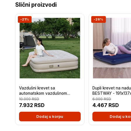
Slični proizvodi
-21%
-26%
Vazdušni krevet sa
Dupli krevet na nad
automatskom vazdušnom
BESTWAY - 191x137
pumpom - Leedsooy -
10.000
RSD
6.000
RSD
200x150x40 cm
7.932
RSD
4.467
RSD
Dodaj u korpu
Dodaj u ko