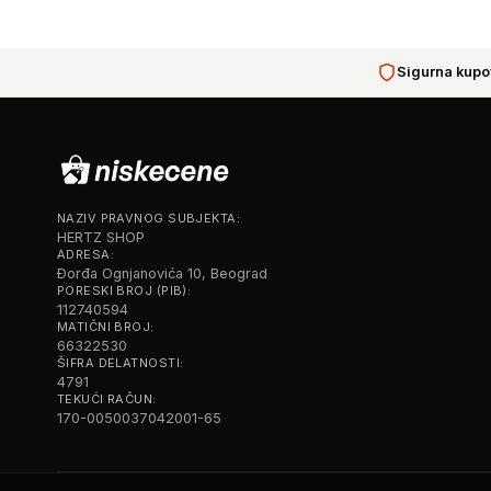
Sigurna kupo
NAZIV PRAVNOG SUBJEKTA:
HERTZ SHOP
ADRESA:
Đorđa Ognjanovića 10, Beograd
PORESKI BROJ (PIB):
112740594
MATIČNI BROJ:
66322530
ŠIFRA DELATNOSTI:
4791
TEKUĆI RAČUN:
170-0050037042001-65