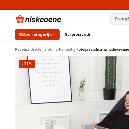
Pretraga
Fotelja i stolica na naduvavanje
Svi proizvodi
Sve kategorije
Početna
›
Uređenje doma
›
Nameštaj
›
Fotelja i stolica na naduvavanj
-21%