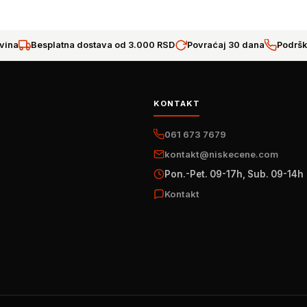
vina
Besplatna dostava od 3.000 RSD
Povraćaj 30 dana
Podršk
KONTAKT
061 673 7679
kontakt@niskecene.com
Pon.-Pet. 09-17h, Sub. 09-14h
Kontakt