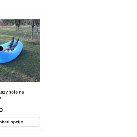
Lazy sofa na
e
D
beri opcije