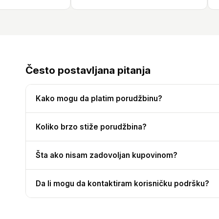
Često postavljana pitanja
Kako mogu da platim porudžbinu?
Koliko brzo stiže porudžbina?
Šta ako nisam zadovoljan kupovinom?
Da li mogu da kontaktiram korisničku podršku?