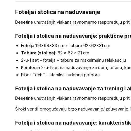
Fotelja i stolica na naduvavanje
Desetine unutrašnjih vlakana ravnomerno raspoređuju priti
Fotelja i stolica na naduvavanje: praktične p
Fotelja 116×98×83 cm + tabure 62×62×31 cm
Tabure (stolica):
62 × 62 × 31 cm
2-u-1 set – fotelja + tabure za maksimalnu relaksaciju
Komforan 2-u-1 set na naduvavanje za dom, terasu, kamp
Fiber-Tech™ – stabilna i udobna potpora
Fotelja i stolica na naduvavanje za trening i a
Desetine unutrašnjih vlakana ravnomerno raspoređuju priti
Široki ventili omogućavaju brzo naduvavanje/izduvavanje. 
Fotelja i stolica na naduvavanje: karakteristik