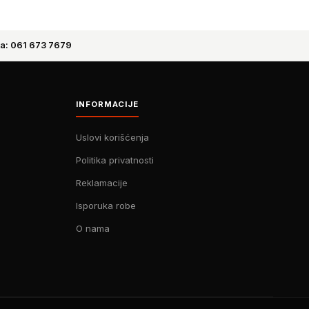
a: 061 673 7679
INFORMACIJE
Uslovi korišćenja
Politika privatnosti
Reklamacije
Isporuka robe
O nama