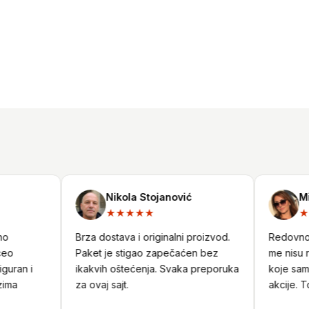
Nikola Stojanović
Mili
★★★★★
★★
Brza dostava i originalni proizvod.
Redovno ku
Paket je stigao zapečaćen bez
me nisu raz
ran i
ikakvih oštećenja. Svaka preporuka
koje sam pr
a
za ovaj sajt.
akcije. Top