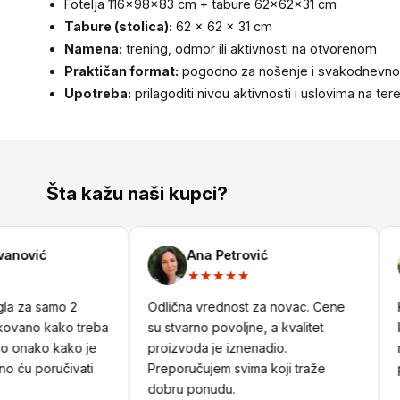
Fotelja 116×98×83 cm + tabure 62×62×31 cm
Tabure (stolica):
62 × 62 × 31 cm
Namena:
trening, odmor ili aktivnosti na otvorenom
Praktičan format:
pogodno za nošenje i svakodnevno 
Upotreba:
prilagoditi nivou aktivnosti i uslovima na ter
Šta kažu naši kupci?
nović
Ana Petrović
★★★★★
 za samo 2
Odlična vrednost za novac. Cene
Kor
vano kako treba
su stvarno povoljne, a kvalitet
kad
 onako kako je
proizvoda je iznenadio.
nar
 ću poručivati
Preporučujem svima koji traže
pro
dobru ponudu.