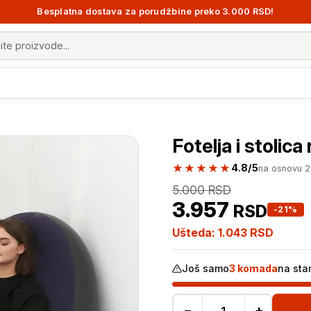
Besplatna dostava za porudžbine preko 3.000 RSD!
 proizvoda
e
Fotelja i stolic
★★★★★
4.8/5
na osnovu 
5.000
RSD
3.957
RSD
-21%
Ušteda:
1.043
RSD
Još samo
3 komada
na sta
−
+