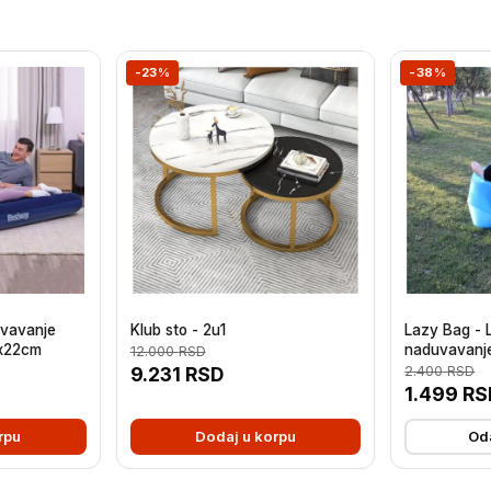
-23%
-38%
uvavanje
Klub sto - 2u1
Lazy Bag - 
x22cm
naduvavanj
12.000
RSD
9.231
RSD
2.400
RSD
1.499
RS
rpu
Dodaj u korpu
Oda