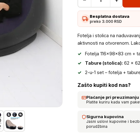
Fotelja
i
Besplatna dostava
stolica
preko 3.000 RSD
na
naduvavanje
Fotelja i stolica na naduvavan
količina
aktivnosti na otvorenom. Lak
Fotelja 116×98×83 cm + 
Tabure (stolica):
62 × 62
2-u-1 set – fotelja + tabu
Zašto kupiti kod nas?
Plaćanje pri preuzimanju
Platite kuriru kada vam pake
Sigurna kupovina
Jasni uslovi kupovine i bez
porudžbina