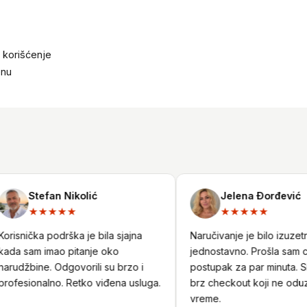
korišćenje
enu
Stefan Nikolić
Jelena Đorđević
★★★★★
★★★★★
isnička podrška je bila sjajna
Naručivanje je bilo izuzetno
a sam imao pitanje oko
jednostavno. Prošla sam ceo
udžbine. Odgovorili su brzo i
postupak za par minuta. Sigu
fesionalno. Retko viđena usluga.
brz checkout koji ne oduzim
vreme.