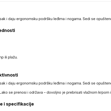
sak i daju ergonomsku podršku leđima i nogama. Sedi se opušteno, 
rednosti
 ili plažu.
ktivnosti
sak i daju ergonomsku podršku leđima i nogama. Sedi se opušteno, 
Lako se prenosi i održava – dovoljno je prebrisati vlažnom krpom 
e i specifikacije