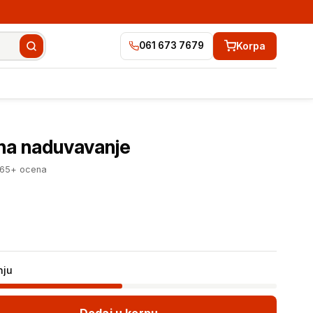
Korpa
061 673 7679
3.957 RSD
Dodaj u korpu
a na naduvavanje
265+ ocena
nju
Dodaj u korpu