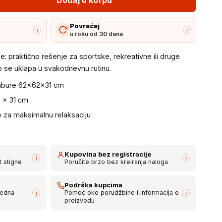
Povraćaj
i
i
u roku od 30 dana
je: praktično rešenje za sportske, rekreativne ili druge
o se uklapa u svakodnevnu rutinu.
tabure 62×62×31 cm
 × 31 cm
re za maksimalnu relaksaciju
Kupovina bez registracije
i
i
t stigne
Poručite brzo bez kreiranja naloga
Podrška kupcima
bedna
Pomoć oko porudžbine i informacija o
i
i
proizvodu