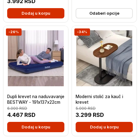
3.992
RSD
Dodaj u korpu
Odaberi opcije
-26%
-34%
Dupli krevet na naduvavanje
Moderni stolić za kauč i
BESTWAY - 191x137x22cm
krevet
6.000
RSD
5.000
RSD
4.467
RSD
3.299
RSD
Dodaj u korpu
Dodaj u korpu