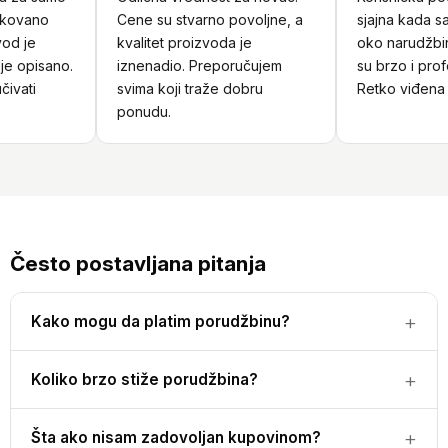
ovano
Cene su stvarno povoljne, a
sjajna kada sam
d je
kvalitet proizvoda je
oko narudžbine.
 opisano.
iznenadio. Preporučujem
su brzo i profes
vati
svima koji traže dobru
Retko viđena us
ponudu.
Često postavljana pitanja
Kako mogu da platim porudžbinu?
Koliko brzo stiže porudžbina?
Šta ako nisam zadovoljan kupovinom?