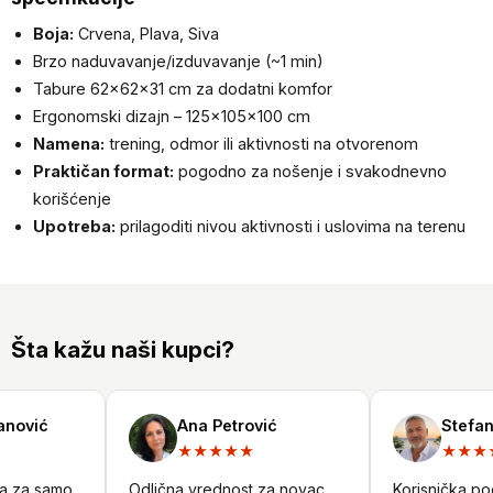
Boja:
Crvena, Plava, Siva
Brzo naduvavanje/izduvavanje (~1 min)
Tabure 62×62×31 cm za dodatni komfor
Ergonomski dizajn – 125×105×100 cm
Namena:
trening, odmor ili aktivnosti na otvorenom
Praktičan format:
pogodno za nošenje i svakodnevno
korišćenje
Upotreba:
prilagoditi nivou aktivnosti i uslovima na terenu
Šta kažu naši kupci?
ović
Ana Petrović
Stefan N
★★★★★
★★★★
 za samo
Odlična vrednost za novac.
Korisnička podrš