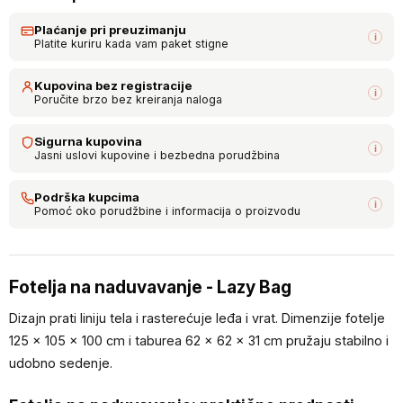
Plaćanje pri preuzimanju
i
Platite kuriru kada vam paket stigne
Kupovina bez registracije
i
Poručite brzo bez kreiranja naloga
Sigurna kupovina
i
Jasni uslovi kupovine i bezbedna porudžbina
Podrška kupcima
i
Pomoć oko porudžbine i informacija o proizvodu
Fotelja na naduvavanje - Lazy Bag
Dizajn prati liniju tela i rasterećuje leđa i vrat. Dimenzije fotelje
125 × 105 × 100 cm i taburea 62 × 62 × 31 cm pružaju stabilno i
udobno sedenje.