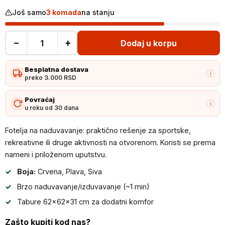
Još samo
3 komada
na stanju
−
+
Dodaj u korpu
Fotelja
na
Besplatna dostava
naduvavanje
i
preko 3.000 RSD
-
Lazy
Povraćaj
i
u roku od 30 dana
Bag
količina
Fotelja na naduvavanje: praktično rešenje za sportske,
rekreativne ili druge aktivnosti na otvorenom. Koristi se prema
nameni i priloženom uputstvu.
Boja:
Crvena, Plava, Siva
Brzo naduvavanje/izduvavanje (~1 min)
Tabure 62×62×31 cm za dodatni komfor
Zašto kupiti kod nas?