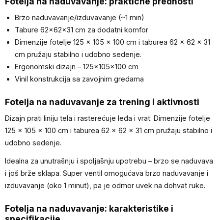
Fotelja na naduvavanje: praktične prednosti
Brzo naduvavanje/izduvavanje (~1 min)
Tabure 62×62×31 cm za dodatni komfor
Dimenzije fotelje 125 × 105 × 100 cm i taburea 62 × 62 × 31
cm pružaju stabilno i udobno sedenje.
Ergonomski dizajn – 125×105×100 cm
Vinil konstrukcija sa zavojnim gredama
Fotelja na naduvavanje za trening i aktivnosti
Dizajn prati liniju tela i rasterećuje leđa i vrat. Dimenzije fotelje
125 × 105 × 100 cm i taburea 62 × 62 × 31 cm pružaju stabilno i
udobno sedenje.
Idealna za unutrašnju i spoljašnju upotrebu – brzo se naduvava
i još brže sklapa. Super ventil omogućava brzo naduvavanje i
izduvavanje (oko 1 minut), pa je odmor uvek na dohvat ruke.
Fotelja na naduvavanje: karakteristike i
specifikacije