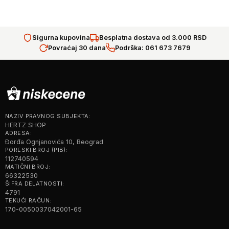
Sigurna kupovina
Besplatna dostava od 3.000 RSD
Povraćaj 30 dana
Podrška: 061 673 7679
NAZIV PRAVNOG SUBJEKTA:
HERTZ SHOP
ADRESA:
Đorđa Ognjanovića 10, Beograd
PORESKI BROJ (PIB):
112740594
MATIČNI BROJ:
66322530
ŠIFRA DELATNOSTI:
4791
TEKUĆI RAČUN:
170-0050037042001-65