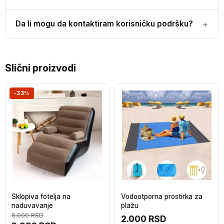
Da li mogu da kontaktiram korisničku podršku?
Slični proizvodi
-33%
Sklopiva fotelja na
Vodootporna prostirka za
naduvavanje
plažu
6.000
RSD
2.000
RSD