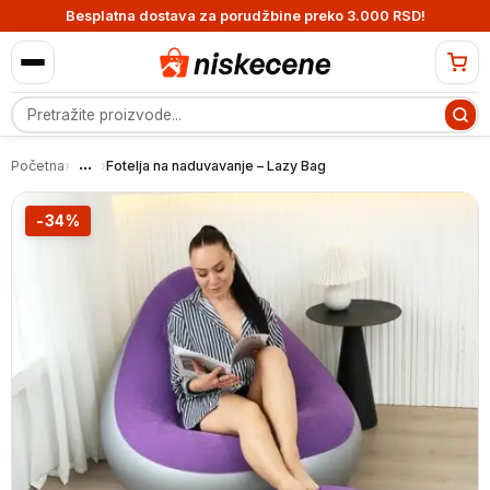
Besplatna dostava za porudžbine preko 3.000 RSD!
Pretraga proizvoda
...
Početna
›
›
Fotelja na naduvavanje – Lazy Bag
-34%