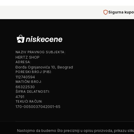
Sigurna kupo
NAZIV PRAVNOG SUBJEKTA:
HERTZ SHOP
ADRESA:
Đorđa Ognjanovića 10, Beograd
PORESKI BROJ (PIB):
112740594
MATIČNI BROJ:
66322530
ŠIFRA DELATNOSTI:
4791
TEKUĆI RAČUN:
170-0050037042001-65
Nastojimo da budemo što precizniji u opisu proizvoda, prikazu slika