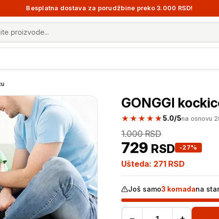
Besplatna dostava za porudžbine preko 3.000 RSD!
 proizvoda
cu
GONGGI kockic
★★★★★
5.0/5
na osnovu 
1.000
RSD
729
RSD
-27%
Ušteda:
271
RSD
Još samo
3 komada
na sta
−
+