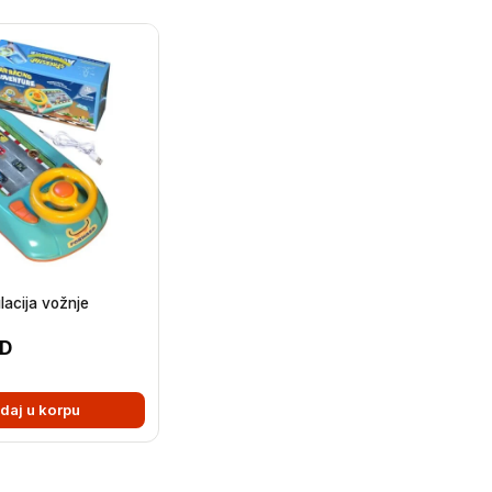
lacija vožnje
D
daj u korpu