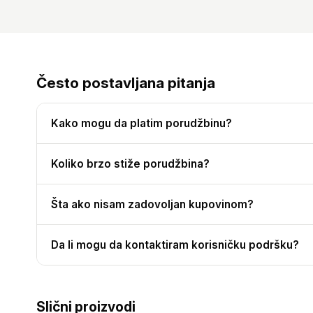
Često postavljana pitanja
Kako mogu da platim porudžbinu?
Koliko brzo stiže porudžbina?
Šta ako nisam zadovoljan kupovinom?
Da li mogu da kontaktiram korisničku podršku?
Slični proizvodi