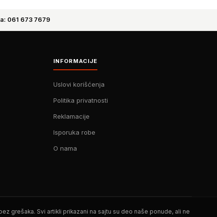
a: 061 673 7679
INFORMACIJE
Uslovi korišćenja
Politika privatnosti
Reklamacije
Isporuka robe
O nama
z grešaka. Svi artikli prikazani na sajtu su deo naše ponude, ali ne