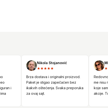
Nikola Stojanović
Mili
★★★★★
★★
Brza dostava i originalni proizvod.
Redovno ku
Paket je stigao zapečaćen bez
me nisu raz
ran i
ikakvih oštećenja. Svaka preporuka
koje sam pr
a
za ovaj sajt.
akcije. Top