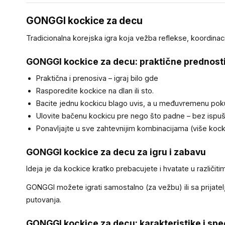
GONGGI kockice za decu
Tradicionalna korejska igra koja vežba reflekse, koordinacij
GONGGI kockice za decu: praktične prednost
Praktična i prenosiva – igraj bilo gde
Rasporedite kockice na dlan ili sto.
Bacite jednu kockicu blago uvis, a u međuvremenu pok
Ulovite bačenu kockicu pre nego što padne – bez ispuš
Ponavljajte u sve zahtevnijim kombinacijama (više kock
GONGGI kockice za decu za igru i zabavu
Ideja je da kockice kratko prebacujete i hvatate u različiti
GONGGI možete igrati samostalno (za vežbu) ili sa prijatel
putovanja.
GONGGI kockice za decu: karakteristike i spec