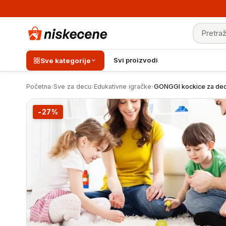
Pretraga
GONGGI kockice za decu
Svi proizvodi
Sve kategorije
Početna
›
Sve za decu
›
Edukativne igračke
›
GONGGI kockice za de
-27%