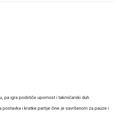
ju, pa igra podstiče upornost i takmičarski duh.
a postavka i kratke partije čine je savršenom za pauze i