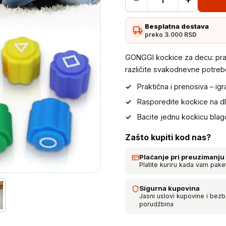
GONGGI
kockice
Besplatna dostava
za
preko 3.000 RSD
decu
količina
GONGGI kockice za decu: prak
različite svakodnevne potreb
Praktična i prenosiva – igr
Rasporedite kockice na dlan
Bacite jednu kockicu bla
Zašto kupiti kod nas?
Plaćanje pri preuzimanju
Platite kuriru kada vam pake
Sigurna kupovina
Jasni uslovi kupovine i bez
porudžbina