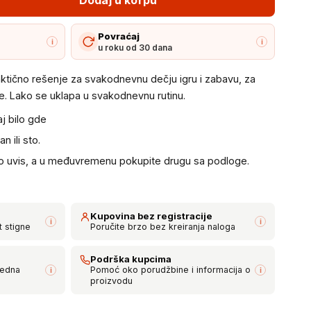
Povraćaj
i
i
u roku od 30 dana
tično rešenje za svakodnevnu dečju igru i zabavu, za
e. Lako se uklapa u svakodnevnu rutinu.
aj bilo gde
 ili sto.
go uvis, a u međuvremenu pokupite drugu sa podloge.
Kupovina bez registracije
i
i
t stigne
Poručite brzo bez kreiranja naloga
Podrška kupcima
bedna
Pomoć oko porudžbine i informacija o
i
i
proizvodu