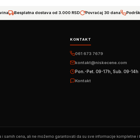
vina
Besplatna dostava od 3.000 RSD
Povraćaj 30 dana
Podršk
KONTAKT
061 673 7679
kontakt@niskecene.com
Pon.-Pet. 09-17h, Sub. 09-14h
Kontakt
 i samih cena, ali ne možemo garantovati da su sve informacije kompletne i be