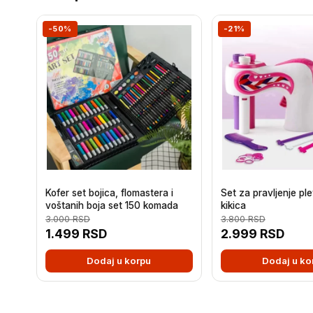
-50%
-21%
Kofer set bojica, flomastera i
Set za pravljenje ple
voštanih boja set 150 komada
kikica
3.000
RSD
3.800
RSD
1.499
RSD
2.999
RSD
Dodaj u korpu
Dodaj u ko