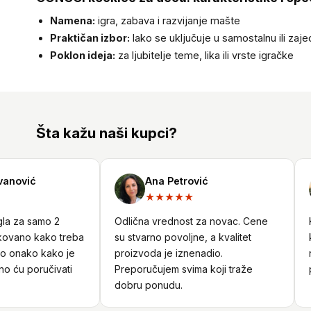
Namena:
igra, zabava i razvijanje mašte
Praktičan izbor:
lako se uključuje u samostalnu ili zaje
Poklon ideja:
za ljubitelje teme, lika ili vrste igračke
Šta kažu naši kupci?
ović
Ana Petrović
★★★★★
 za samo 2
Odlična vrednost za novac. Cene
Kor
vano kako treba
su stvarno povoljne, a kvalitet
kad
 onako kako je
proizvoda je iznenadio.
nar
 ću poručivati
Preporučujem svima koji traže
pro
dobru ponudu.