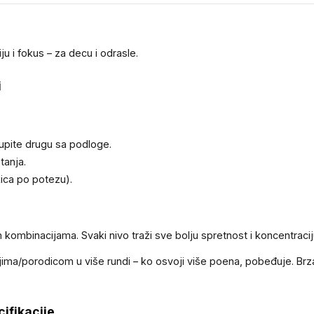
u i fokus – za decu i odrasle.
i
upite drugu sa podloge.
tanja.
ica po potezu).
m kombinacijama. Svaki nivo traži sve bolju spretnost i koncentraci
jima/porodicom u više rundi – ko osvoji više poena, pobeđuje. Brz
ifikacije