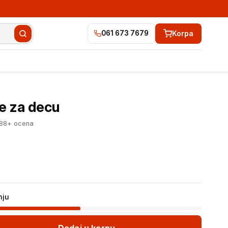
Korpa
061 673 7679
729 RSD
Dodaj u korpu
e za decu
288+ ocena
nju
Dodaj u korpu