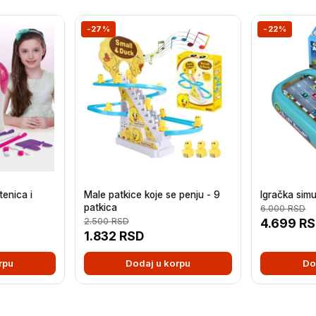
-27%
-22%
tenica i
Male patkice koje se penju - 9
Igračka simu
patkica
6.000
RSD
2.500
RSD
4.699
RS
1.832
RSD
rpu
Dodaj u korpu
Do