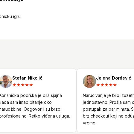
dničku igru
Stefan Nikolić
Jelena Đorđević
★★★★★
★★★★★
isnička podrška je bila sjajna
Naručivanje je bilo izuzetno
a sam imao pitanje oko
jednostavno. Prošla sam ceo
udžbine. Odgovorili su brzo i
postupak za par minuta. Sigu
fesionalno. Retko viđena usluga.
brz checkout koji ne oduzim
vreme.