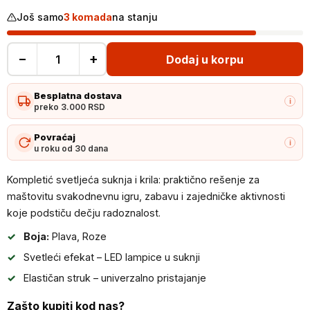
Još samo
3 komada
na stanju
−
+
Dodaj u korpu
Kompletić
svetljeća
Besplatna dostava
suknja
i
preko 3.000 RSD
i
krila
Povraćaj
i
u roku od 30 dana
količina
Kompletić svetljeća suknja i krila: praktično rešenje za
maštovitu svakodnevnu igru, zabavu i zajedničke aktivnosti
koje podstiču dečju radoznalost.
Boja:
Plava, Roze
Svetleći efekat – LED lampice u suknji
Elastičan struk – univerzalno pristajanje
Zašto kupiti kod nas?