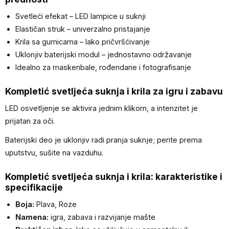
Svetleći efekat – LED lampice u suknji
Elastičan struk – univerzalno pristajanje
Krila sa gumicama – lako pričvršćivanje
Uklonjiv baterijski modul – jednostavno održavanje
Idealno za maskenbale, rođendane i fotografisanje
Kompletić svetljeća suknja i krila za igru i zabavu
LED osvetljenje se aktivira jednim klikom, a intenzitet je
prijatan za oči.
Baterijski deo je uklonjiv radi pranja suknje; perite prema
uputstvu, sušite na vazduhu.
Kompletić svetljeća suknja i krila: karakteristike i
specifikacije
Boja:
Plava, Roze
Namena:
igra, zabava i razvijanje mašte