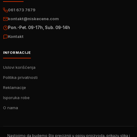
061 673 7679
kontakt@niskecene.com
Pon.-Pet. 09-17h, Sub. 09-14h
Kontakt
INFORMACIJE
Uslovi korišćenja
Politika privatnosti
Reklamacije
Isporuka robe
O nama
Nastojimo da budemo što precizniji u opisu proizvoda, prikazu slika i