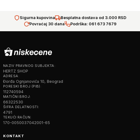
Sigurna kupovina
Besplatna dostava od 3.000 RSD
Povraćaj 30 dana
Podrška: 061 673 7679
NAZIV PRAVNOG SUBJEKTA:
HERTZ SHOP
ADRESA:
Đorđa Ognjanovića 10, Beograd
PORESKI BROJ (PIB):
112740594
MATIČNI BROJ:
66322530
ŠIFRA DELATNOSTI:
4791
TEKUĆI RAČUN:
170-0050037042001-65
KONTAKT