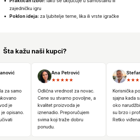
Praktičan izbor:
lako se uključuje u samostalnu ili
zajedničku igru
Poklon ideja:
za ljubitelje teme, lika ili vrste igračke
Šta kažu naši kupci?
nović
Ana Petrović
Stefan 
★★★★★
★★★
a za samo
Odlična vrednost za novac.
Korisnička podr
kovano
Cene su stvarno povoljne, a
sjajna kada sa
od je
kvalitet proizvoda je
oko narudžbine
e opisano.
iznenadio. Preporučujem
su brzo i profe
ivati
svima koji traže dobru
Retko viđena u
ponudu.