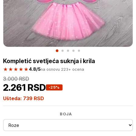
Kompletić svetljeća suknja i krila
★★★★★
4.8/5
na osnovu 223+ ocena
3.000 RSD
2.261 RSD
-25%
Ušteda:
739 RSD
BOJA