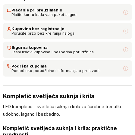
Plaćanje pri preuzimanju
i
Platite kuriru kada vam paket stigne
Kupovina bez registracije
i
Poručite brzo bez kreiranja naloga
Sigurna kupovina
i
Jasni uslovi kupovine i bezbedna porudžbina
Podrška kupcima
i
Pomoć oko porudžbine i informacija o proizvodu
Kompletić svetljeća suknja i krila
LED kompletić – svetleća suknja i krila za čarobne trenutke:
udobno, lagano i bezbedno.
Kompletić svetljeća suknja i krila: praktične
prednosti