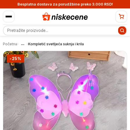
Besplatna dostava za porudžbine preko 3.000 RSD!
Pretraga proizvoda
...
Početna
›
›
Kompletić svetljeća suknja i krila
-25%