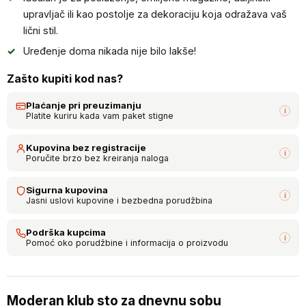
upravljač ili kao postolje za dekoraciju koja odražava vaš
lični stil.
Uređenje doma nikada nije bilo lakše!
Zašto kupiti kod nas?
Plaćanje pri preuzimanju
i
Platite kuriru kada vam paket stigne
Kupovina bez registracije
i
Poručite brzo bez kreiranja naloga
Sigurna kupovina
i
Jasni uslovi kupovine i bezbedna porudžbina
Podrška kupcima
i
Pomoć oko porudžbine i informacija o proizvodu
Moderan klub sto za dnevnu sobu