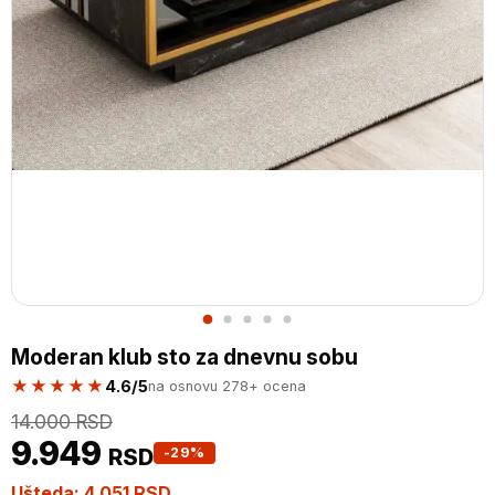
Moderan klub sto za dnevnu sobu
★★★★★
4.6/5
na osnovu 278+ ocena
14.000
RSD
9.949
RSD
-29%
Ušteda:
4.051
RSD