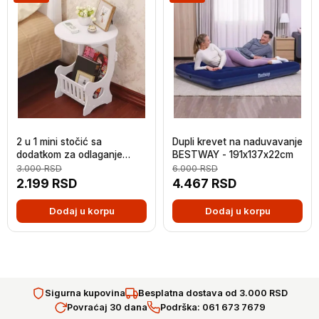
2 u 1 mini stočić sa
Dupli krevet na naduvavanje
dodatkom za odlaganje
BESTWAY - 191x137x22cm
časopisa
3.000
RSD
6.000
RSD
2.199
RSD
4.467
RSD
Dodaj u korpu
Dodaj u korpu
Sigurna kupovina
Besplatna dostava od 3.000 RSD
Povraćaj 30 dana
Podrška: 061 673 7679