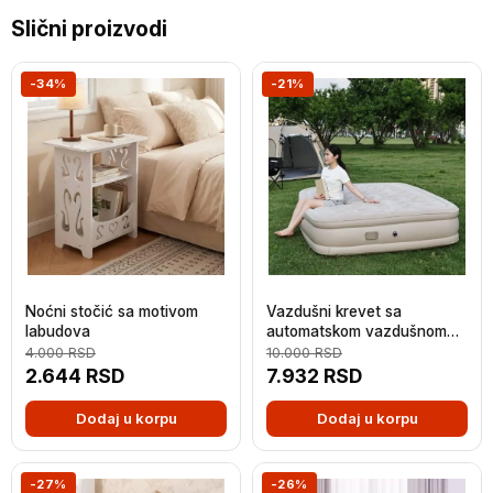
Slični proizvodi
-34%
-21%
Noćni stočić sa motivom
Vazdušni krevet sa
labudova
automatskom vazdušnom
pumpom - Leedsooy -
4.000
RSD
10.000
RSD
200x150x40 cm
2.644
RSD
7.932
RSD
Dodaj u korpu
Dodaj u korpu
-27%
-26%