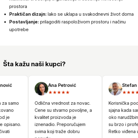
prostora
Praktičan dizajn:
lako se uklapa u svakodnevni život doma
Postavljanje:
prilagoditi raspoloživom prostoru i načinu
upotrebe
Šta kažu naši kupci?
vić
Ana Petrović
Stefan Ni
★★★★★
★★★★
za samo
Odlična vrednost za novac.
Korisnička podršk
ovano
Cene su stvarno povoljne, a
sjajna kada sam 
 je
kvalitet proizvoda je
oko narudžbine.
opisano.
iznenadio. Preporučujem
su brzo i profesi
ati
svima koji traže dobru
Retko viđena usl