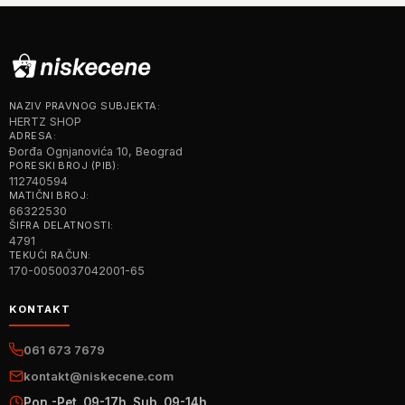
NAZIV PRAVNOG SUBJEKTA:
HERTZ SHOP
ADRESA:
Đorđa Ognjanovića 10, Beograd
PORESKI BROJ (PIB):
112740594
MATIČNI BROJ:
66322530
ŠIFRA DELATNOSTI:
4791
TEKUĆI RAČUN:
170-0050037042001-65
KONTAKT
061 673 7679
kontakt@niskecene.com
Pon.-Pet. 09-17h, Sub. 09-14h