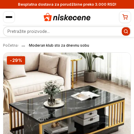
Besplatna dostava za porudžbine preko 3.000 RSD!
Pretraga proizvoda
...
Početna
›
›
Moderan klub sto za dnevnu sobu
-29%