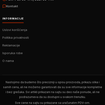
Kontakt
INFORMACIJE
Uslovi korišćenja
Politika privatnosti
Reklamacije
Isporuka robe
O nama
Nastojimo da budemo što precizniji u opisu proizvoda, prikazu slika i
samih cena, ali ne možemo garantovati da su sve informacije kompletne
i bez grešaka. Svi artikli prikazani na sajtu su deo naše ponude, ali ne
podrazumeva da su dostupni u svakom trenutku.
Sve cene na sajtu su prikazane sa uračunatim PDV-om.