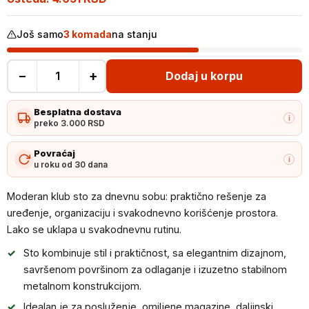
Još samo
3 komada
na stanju
−
+
Dodaj u korpu
Moderan
klub
Besplatna dostava
sto
i
preko 3.000 RSD
za
dnevnu
Povraćaj
i
u roku od 30 dana
sobu
količina
Moderan klub sto za dnevnu sobu: praktično rešenje za
uređenje, organizaciju i svakodnevno korišćenje prostora.
Lako se uklapa u svakodnevnu rutinu.
Sto kombinuje stil i praktičnost, sa elegantnim dizajnom,
savršenom površinom za odlaganje i izuzetno stabilnom
metalnom konstrukcijom.
Idealan je za posluženje, omiljene magazine, daljinski