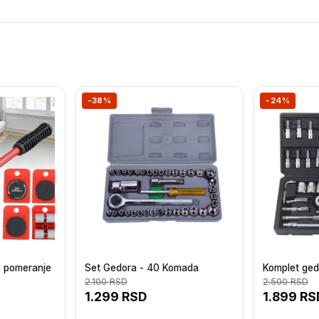
-38%
-24%
ko pomeranje
Set Gedora - 40 Komada
Komplet ged
2.100
RSD
2.500
RSD
1.299
RSD
1.899
RS