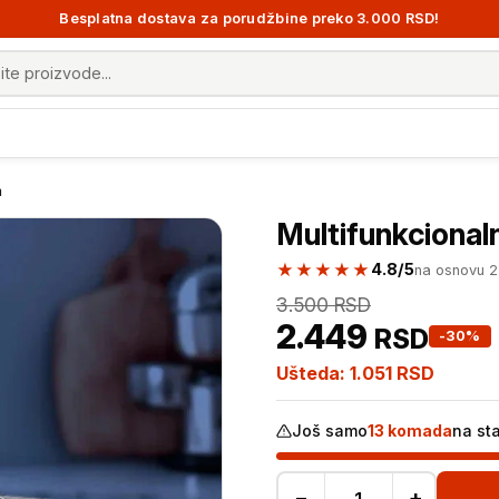
Besplatna dostava za porudžbine preko 3.000 RSD!
 proizvoda
m
Multifunkcional
★★★★★
4.8/5
na osnovu 
3.500
RSD
2.449
RSD
-30%
Ušteda:
1.051
RSD
Još samo
13 komada
na st
−
+