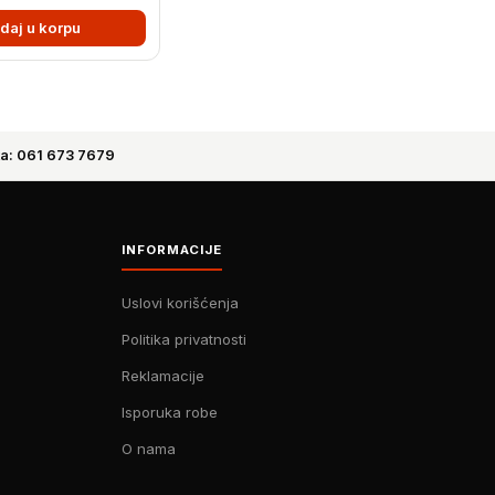
daj u korpu
a: 061 673 7679
INFORMACIJE
Uslovi korišćenja
Politika privatnosti
Reklamacije
Isporuka robe
O nama