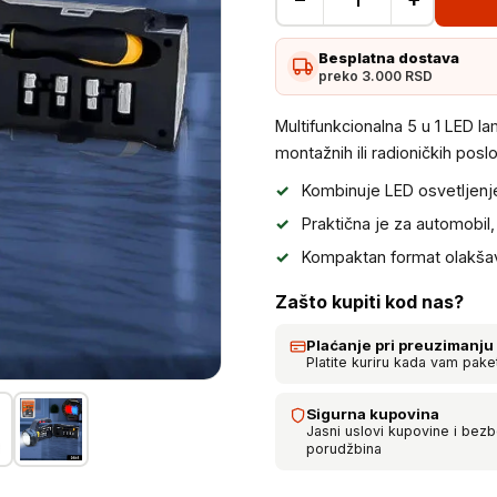
Multifunkcionalna
5u1
Besplatna dostava
LED
preko 3.000 RSD
lampa
sa
Multifunkcionalna 5 u 1 LED l
alatom
montažnih ili radioničkih pos
količina
Kombinuje LED osvetljenje 
Praktična je za automobil
Kompaktan format olakšava 
Zašto kupiti kod nas?
Plaćanje pri preuzimanju
Platite kuriru kada vam pake
Sigurna kupovina
Jasni uslovi kupovine i bez
porudžbina