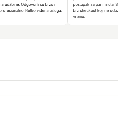
udžbine. Odgovorili su brzo i
postupak za par minuta. Sigu
fesionalno. Retko viđena usluga.
brz checkout koji ne oduzim
vreme.