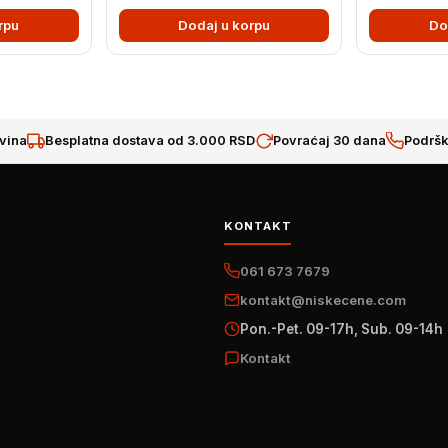
rpu
Dodaj u korpu
Do
vina
Besplatna dostava od 3.000 RSD
Povraćaj 30 dana
Podršk
KONTAKT
061 673 7679
kontakt@niskecene.com
Pon.-Pet. 09-17h, Sub. 09-14h
Kontakt