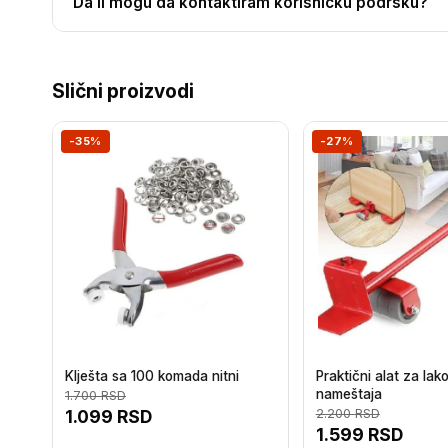
Da li mogu da kontaktiram korisničku podršku?
Slični proizvodi
-35%
-27%
Klješta sa 100 komada nitni
Praktični alat za la
nameštaja
1.700
RSD
1.099
RSD
2.200
RSD
1.599
RSD