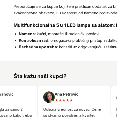
Preporučuje se za kupce koji žele praktičan dodatak za br
svakodnevne obaveze, u zavisnosti od namene proizvoda
Multifunkcionalna 5 u 1 LED lampa sa alatom: k
Namena:
kućni, montažni ili radionički poslovi
Kontrolisan rad:
omogućava praktičniji pristup zadatk
Bezbedna upotreba:
koristiti uz odgovarajuću zaštitn
Šta kažu naši kupci?
ović
Ana Petrović
★★★★★
 za samo 2
Odlična vrednost za novac. Cene
Kor
vano kako treba
su stvarno povoljne, a kvalitet
kad