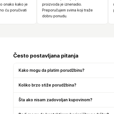
onako kako je
proizvoda je iznenadio.
nar
ću poručivati
Preporučujem svima koji traže
pro
dobru ponudu.
Često postavljana pitanja
Kako mogu da platim porudžbinu?
Koliko brzo stiže porudžbina?
Šta ako nisam zadovoljan kupovinom?