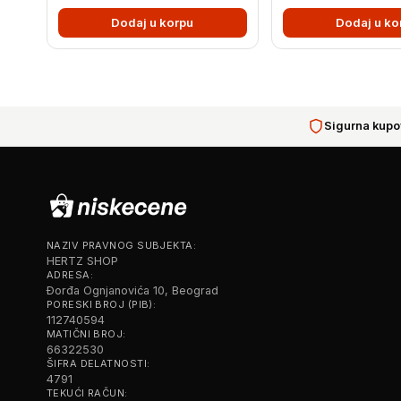
Dodaj u korpu
Dodaj u ko
Sigurna kupo
NAZIV PRAVNOG SUBJEKTA:
HERTZ SHOP
ADRESA:
Đorđa Ognjanovića 10, Beograd
PORESKI BROJ (PIB):
112740594
MATIČNI BROJ:
66322530
ŠIFRA DELATNOSTI:
4791
TEKUĆI RAČUN: