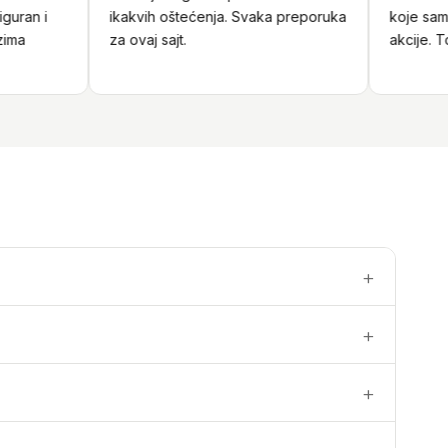
ran i
ikakvih oštećenja. Svaka preporuka
koje sam pr
a
za ovaj sajt.
akcije. Top