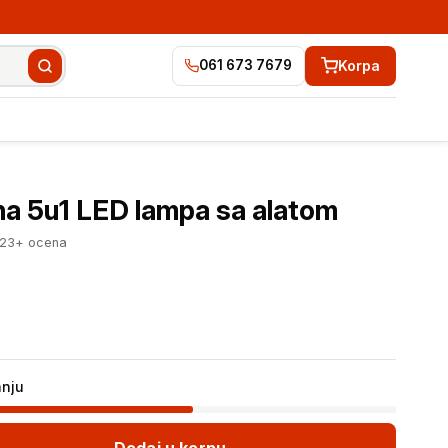
Korpa
061 673 7679
2.449 RSD
Dodaj u korpu
na 5u1 LED lampa sa alatom
223+ ocena
anju
Dodaj u korpu