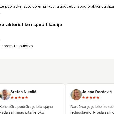
ze popravke, auto opremu i kućnu upotrebu. Zbog praktičnog dizaj
.
arakteristike i specifikacije
u
u opremu i uputstvo
Stefan Nikolić
Jelena Đorđević
★★★★★
★★★★★
isnička podrška je bila sjajna
Naručivanje je bilo izuzetno
a sam imao pitanje oko
jednostavno. Prošla sam ceo