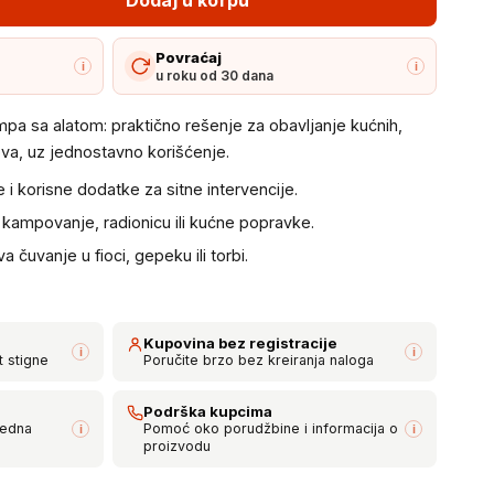
Povraćaj
i
i
u roku od 30 dana
ampa sa alatom: praktično rešenje za obavljanje kućnih,
lova, uz jednostavno korišćenje.
i korisne dodatke za sitne intervencije.
, kampovanje, radionicu ili kućne popravke.
čuvanje u fioci, gepeku ili torbi.
Kupovina bez registracije
i
i
t stigne
Poručite brzo bez kreiranja naloga
Podrška kupcima
bedna
Pomoć oko porudžbine i informacija o
i
i
proizvodu