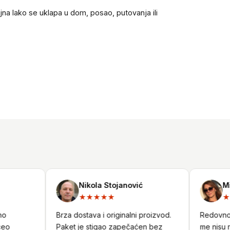
na lako se uklapa u dom, posao, putovanja ili
Nikola Stojanović
Milic
★★★★★
★★
Brza dostava i originalni proizvod.
Redovno ku
Paket je stigao zapečaćen bez
me nisu raz