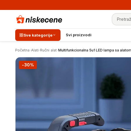
Pretraga
Multifunkcionalna 5u1 LED lampa sa alatom
Svi proizvodi
Sve kategorije
Početna
›
Alati
›
Ručni alat
›
Multifunkcionalna 5u1 LED lampa sa alato
-30%