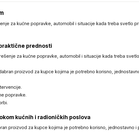
om
enje za kućne popravke, automobil i situacije kada treba svetlo pr
 praktične prednosti
rešenje za kućne popravke, automobil i situacije kada treba svetlo
 odabran proizvod za kupce kojima je potrebno korisno, jednostavn
tervencije.
ćne popravke.
rbi.
tokom kućnih i radioničkih poslova
bran proizvod za kupce kojima je potrebno korisno, jednostavno i