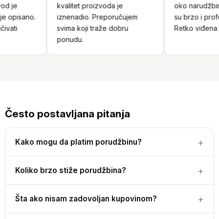
d je
kvalitet proizvoda je
oko narudžbine
 opisano.
iznenadio. Preporučujem
su brzo i profe
ivati
svima koji traže dobru
Retko viđena u
ponudu.
Često postavljana pitanja
Kako mogu da platim porudžbinu?
Koliko brzo stiže porudžbina?
Šta ako nisam zadovoljan kupovinom?