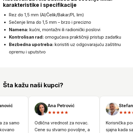
karakteristike i specifikacije
Rez do 1,5 mm (Al/Čelik/Bakar/PL lim)
Sečenje lima do 1,5 mm – brzo i precizno
Namena:
kućni, montažni ili radionički poslovi
Kontrolisan rad:
omogućava praktičniji pristup zadatku
Bezbedna upotreba:
koristiti uz odgovarajuću zaštitnu
opremu i uputstvo
Šta kažu naši kupci?
nović
Ana Petrović
Stefan 
★★★★★
★★★★
a za samo
Odlična vrednost za novac.
Korisnička podr
kovano
Cene su stvarno povoljne, a
sjajna kada sam