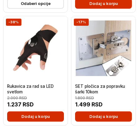
Odaberi opcije
Dodaj u korpu
-38%
-17%
Rukavica za rad sa LED
SET pločica za popravku
svetlom
šarki 10kom
2.000
RSD
1.800
RSD
1.237
RSD
1.499
RSD
Dodaj u korpu
Dodaj u korpu