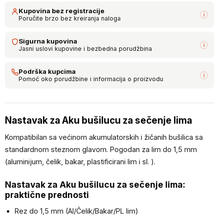
Kupovina bez registracije
i
Poručite brzo bez kreiranja naloga
Sigurna kupovina
i
Jasni uslovi kupovine i bezbedna porudžbina
Podrška kupcima
i
Pomoć oko porudžbine i informacija o proizvodu
Nastavak za Aku bušilucu za sečenje lima
Kompatibilan sa većinom akumulatorskih i žičanih bušilica sa
standardnom steznom glavom. Pogodan za lim do 1,5 mm
(aluminijum, čelik, bakar, plastificirani lim i sl. ).
Nastavak za Aku bušilucu za sečenje lima:
praktične prednosti
Rez do 1,5 mm (Al/Čelik/Bakar/PL lim)