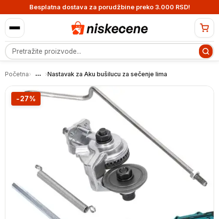
Besplatna dostava za porudžbine preko 3.000 RSD!
Pretraga proizvoda
...
Početna
›
›
Nastavak za Aku bušilucu za sečenje lima
-27%