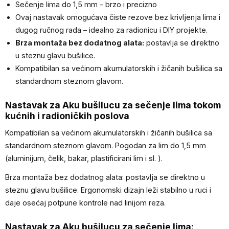
Sečenje lima do 1,5 mm – brzo i precizno
Ovaj nastavak omogućava čiste rezove bez krivljenja lima i
dugog ručnog rada – idealno za radionicu i DIY projekte.
Brza montaža bez dodatnog alata:
postavlja se direktno
u steznu glavu bušilice.
Kompatibilan sa većinom akumulatorskih i žičanih bušilica sa
standardnom steznom glavom.
Nastavak za Aku bušilucu za sečenje lima tokom
kućnih i radioničkih poslova
Kompatibilan sa većinom akumulatorskih i žičanih bušilica sa
standardnom steznom glavom. Pogodan za lim do 1,5 mm
(aluminijum, čelik, bakar, plastificirani lim i sl. ).
Brza montaža bez dodatnog alata: postavlja se direktno u
steznu glavu bušilice. Ergonomski dizajn leži stabilno u ruci i
daje osećaj potpune kontrole nad linijom reza.
Nastavak za Aku bušilucu za sečenje lima: