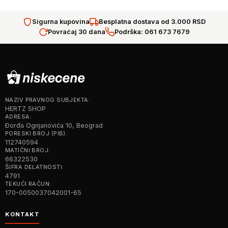
Sigurna kupovina
Besplatna dostava od 3.000 RSD
Povraćaj 30 dana
Podrška: 061 673 7679
NAZIV PRAVNOG SUBJEKTA:
HERTZ SHOP
ADRESA:
Đorđa Ognjanovića 10, Beograd
PORESKI BROJ (PIB):
112740594
MATIČNI BROJ:
66322530
ŠIFRA DELATNOSTI:
4791
TEKUĆI RAČUN:
170-0050037042001-65
KONTAKT