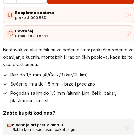
za
Besplatna dostava
Aku
i
preko 3.000 RSD
bušilucu
za
Povraćaj
i
u roku od 30 dana
sečenje
lima
Nastavak za Aku bušilucu za sečenje lima: praktično rešenje za
količina
obavljanje kućnih, montažnih ili radioničkih poslova, kada želite
više praktičnosti.
Rez do 1,5 mm (Al/Čelik/Bakar/PL lim)
Sečenje lima do 1,5 mm – brzo i precizno
Pogodan za lim do 1,5 mm (aluminijum, čelik, bakar,
plastificirani lim i sl.
Zašto kupiti kod nas?
Plaćanje pri preuzimanju
i
Platite kuriru kada vam paket stigne