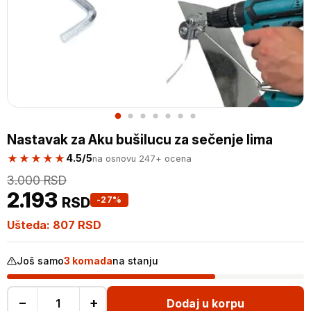
Nastavak za Aku bušilucu za sečenje lima
★★★★★
4.5/5
na osnovu 247+ ocena
3.000
RSD
2.193
RSD
-27%
Ušteda:
807
RSD
Još samo
3 komada
na stanju
−
+
Dodaj u korpu
Nastavak