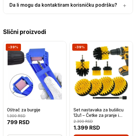
Da li mogu da kontaktiram korisničku podršku?
Slični proizvodi
-39%
-39%
Oštrač za burgije
Set nastavaka za bušilicu
12u1 – Četke za pranje i
1.300
RSD
poliranje
799
RSD
2.300
RSD
1.399
RSD