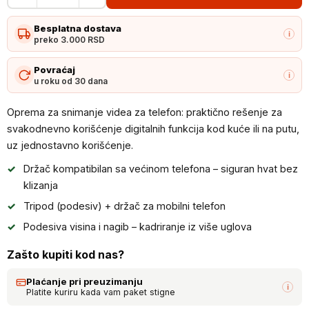
za
Besplatna dostava
snimanje
i
preko 3.000 RSD
videa
za
Povraćaj
i
u roku od 30 dana
telefon
količina
Oprema za snimanje videa za telefon: praktično rešenje za
svakodnevno korišćenje digitalnih funkcija kod kuće ili na putu,
uz jednostavno korišćenje.
Držač kompatibilan sa većinom telefona – siguran hvat bez
klizanja
Tripod (podesiv) + držač za mobilni telefon
Podesiva visina i nagib – kadriranje iz više uglova
Zašto kupiti kod nas?
Plaćanje pri preuzimanju
i
Platite kuriru kada vam paket stigne