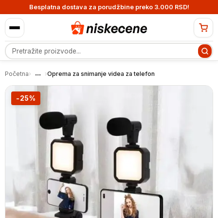
Besplatna dostava za porudžbine preko 3.000 RSD!
Pretraga proizvoda
...
Početna
›
›
Oprema za snimanje videa za telefon
-25%