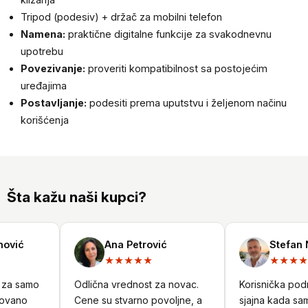
Tripod (podesiv) + držač za mobilni telefon
Namena:
praktične digitalne funkcije za svakodnevnu
upotrebu
Povezivanje:
proveriti kompatibilnost sa postojećim
uređajima
Postavljanje:
podesiti prema uputstvu i željenom načinu
korišćenja
Šta kažu naši kupci?
vić
Ana Petrović
Stefan Ni
★★★★★
★★★★
za samo
Odlična vrednost za novac.
Korisnička podršk
vano
Cene su stvarno povoljne, a
sjajna kada sam 