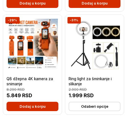
Dodaj u korpu
Dodaj u korpu
-29%
-31%
Q8 džepna 4K kamera za
Ring light za šminkanje i
snimanje
slikanje
8.290
RSD
2.900
RSD
5.849
RSD
1.999
RSD
Dodaj u korpu
Odaberi opcije