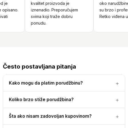
 je
kvalitet proizvoda je
oko narudžbine. 
opisano.
iznenadio. Preporučujem
su brzo i profesi
ati
svima koji traže dobru
Retko viđena usl
ponudu.
Često postavljana pitanja
Kako mogu da platim porudžbinu?
Koliko brzo stiže porudžbina?
Šta ako nisam zadovoljan kupovinom?