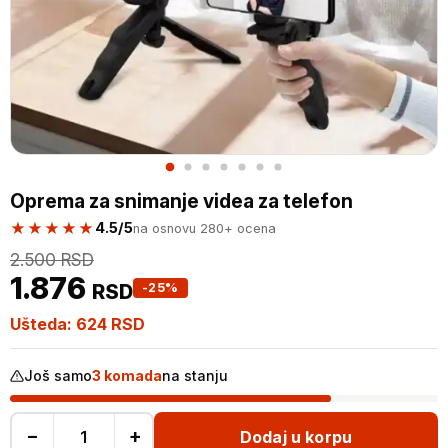
Oprema za snimanje videa za telefon
★★★★★
4.5/5
na osnovu 280+ ocena
2.500
RSD
1.876
RSD
-25%
Ušteda:
624
RSD
Još samo
3 komada
na stanju
−
+
Dodaj u korpu
Oprema