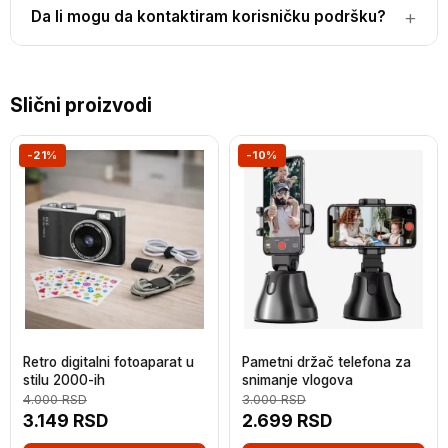
Da li mogu da kontaktiram korisničku podršku?
Slični proizvodi
-21%
-10%
Retro digitalni fotoaparat u
Pametni držač telefona za
stilu 2000-ih
snimanje vlogova
4.000
RSD
3.000
RSD
3.149
RSD
2.699
RSD