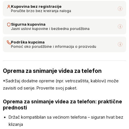
Kupovina bez registracije
i
Poručite brzo bez kreiranja naloga
Sigurna kupovina
i
Jasni uslovi kupovine i bezbedna porudžbina
Podrška kupcima
i
Pomoć oko porudžbine i informacija o proizvodu
Oprema za snimanje videa za telefon
*Sadržaj dodatne opreme (npr. vetrozaštita, kablovi) može
zavisiti od serije. Proverite svoj paket.
Oprema za snimanje videa za telefon: praktične
prednosti
Držač kompatibilan sa većinom telefona – siguran hvat bez
klizanja