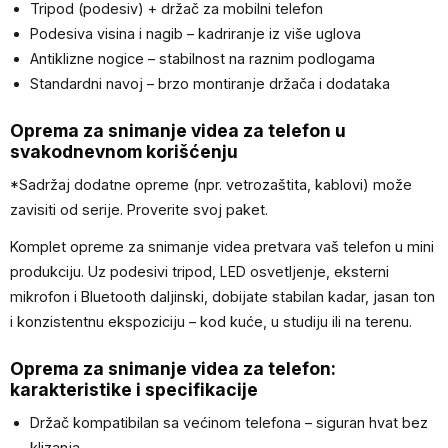
Tripod (podesiv) + držač za mobilni telefon
Podesiva visina i nagib – kadriranje iz više uglova
Antiklizne nogice – stabilnost na raznim podlogama
Standardni navoj – brzo montiranje držača i dodataka
Oprema za snimanje videa za telefon u
svakodnevnom korišćenju
*Sadržaj dodatne opreme (npr. vetrozaštita, kablovi) može
zavisiti od serije. Proverite svoj paket.
Komplet opreme za snimanje videa pretvara vaš telefon u mini
produkciju. Uz podesivi tripod, LED osvetljenje, eksterni
mikrofon i Bluetooth daljinski, dobijate stabilan kadar, jasan ton
i konzistentnu ekspoziciju – kod kuće, u studiju ili na terenu.
Oprema za snimanje videa za telefon:
karakteristike i specifikacije
Držač kompatibilan sa većinom telefona – siguran hvat bez
klizanja