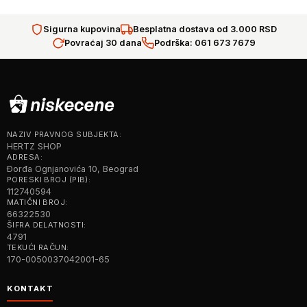
Sigurna kupovina
Besplatna dostava od 3.000 RSD
Povraćaj 30 dana
Podrška: 061 673 7679
NAZIV PRAVNOG SUBJEKTA:
HERTZ SHOP
ADRESA:
Đorđa Ognjanovića 10, Beograd
PORESKI BROJ (PIB):
112740594
MATIČNI BROJ:
66322530
ŠIFRA DELATNOSTI:
4791
TEKUĆI RAČUN:
170-0050037042001-65
KONTAKT