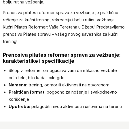
bolju rutinu vežbanja.
Prenosiva pilates reformer sprava za vežbanje je praktično
rešenje za kućni trening, rekreaciju i bolju rutinu vežbanja.
Kućni Pilates Reformer: Vaša Teretana u Džepu! Predstavljamo
prenosivu Pilates spravu – vašeg novog saveznika za kućni
trening!
Prenosiva pilates reformer sprava za vežbanje:
karakteristike i specifikacije
Sklopivi reformer omogućava vam da efikasno vežbate
celo telo, bilo kada i bilo gde.
Namena:
trening, odmor ili aktivnosti na otvorenom
Praktičan format:
pogodno za nošenje i svakodnevno
korišćenje
Upotreba:
prilagoditi nivou aktivnosti i uslovima na terenu