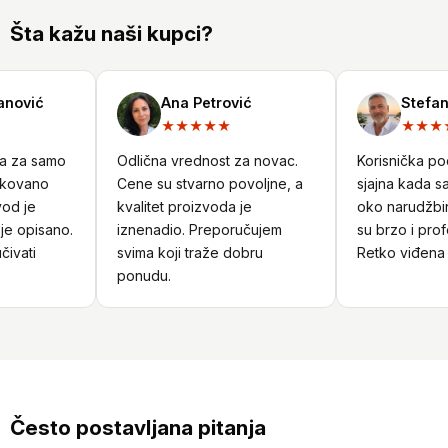
Šta kažu naši kupci?
nović
Ana Petrović
Stefan 
★★★★★
★★★★
a za samo
Odlična vrednost za novac.
Korisnička podr
kovano
Cene su stvarno povoljne, a
sjajna kada sam
d je
kvalitet proizvoda je
oko narudžbine
 opisano.
iznenadio. Preporučujem
su brzo i profe
ivati
svima koji traže dobru
Retko viđena u
ponudu.
Često postavljana pitanja