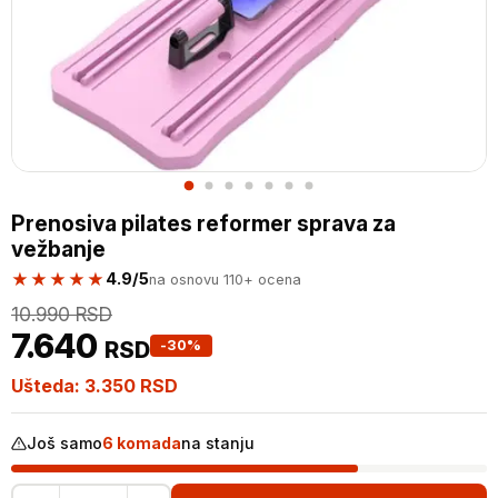
Prenosiva pilates reformer sprava za
vežbanje
★★★★★
4.9/5
na osnovu 110+ ocena
10.990
RSD
7.640
RSD
-30%
Ušteda:
3.350
RSD
Još samo
6 komada
na stanju