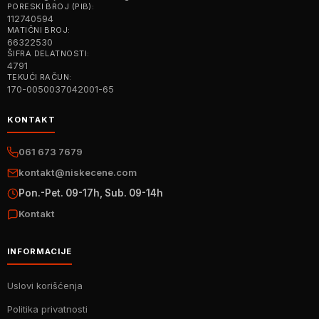
PORESKI BROJ (PIB):
112740594
MATIČNI BROJ:
66322530
ŠIFRA DELATNOSTI:
4791
TEKUĆI RAČUN:
170-0050037042001-65
KONTAKT
061 673 7679
kontakt@niskecene.com
Pon.-Pet. 09-17h, Sub. 09-14h
Kontakt
INFORMACIJE
Uslovi korišćenja
Politika privatnosti