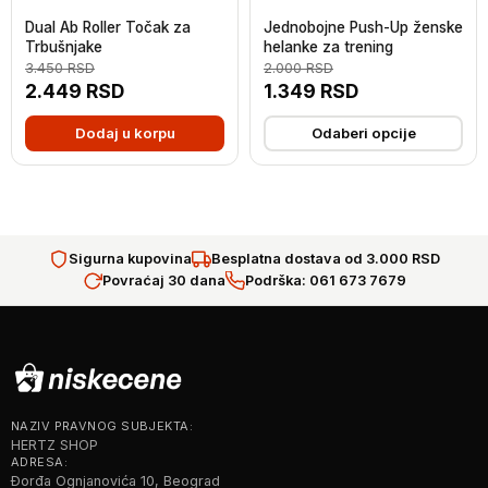
Dual Ab Roller Točak za
Jednobojne Push-Up ženske
Trbušnjake
helanke za trening
3.450
RSD
2.000
RSD
2.449
RSD
1.349
RSD
Dodaj u korpu
Odaberi opcije
Sigurna kupovina
Besplatna dostava od 3.000 RSD
Povraćaj 30 dana
Podrška: 061 673 7679
NAZIV PRAVNOG SUBJEKTA:
HERTZ SHOP
ADRESA:
Đorđa Ognjanovića 10, Beograd