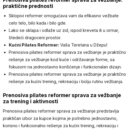
praktične prednosti
Sklopivi reformer omogućava vam da efikasno vežbate
celo telo, bilo kada i bilo gde.
Lako se sklapa i odlaže uz zid, ispod kreveta ili u ormar,
štedeći dragoceni prostor.
Kućni Pilates Reformer:
Vaša Teretana u Džepu!
Prenosiva pilates reformer sprava za vežbanje je praktično
rešenje za vežbanje kod kuće i održavanje forme, sa
fokusom na jednostavno korišćenje i funkcionalan dizajn.
Prenosiva pilates reformer sprava za vežbanje je praktično
rešenje za kućni trening, rekreaciju i bolju rutinu vežbanja.
Prenosiva pilates reformer sprava za vežbanje
za trening i aktivnosti
Prenosiva pilates reformer sprava za vežbanje predstavlja
praktičan izbor za kupce kojima je potrebno jednostavno,
korisno i funkcionalno rešenje za kućni trening, rekreaciju i