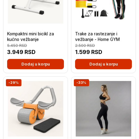
Kompaktni mini bicikl za
Trake za rastezanje i
kućno vežbanje
vežbanje - Home GYM
5.450
RSD
2.500
RSD
3.949
RSD
1.599
RSD
Dodaj u korpu
Dodaj u korpu
-29%
-33%