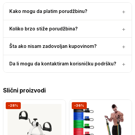
Kako mogu da platim porudžbinu?
Koliko brzo stiže porudžbina?
Šta ako nisam zadovoljan kupovinom?
Da li mogu da kontaktiram korisničku podršku?
Slični proizvodi
-28%
-36%