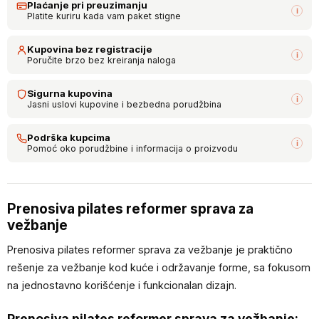
Plaćanje pri preuzimanju
i
Platite kuriru kada vam paket stigne
Kupovina bez registracije
i
Poručite brzo bez kreiranja naloga
Sigurna kupovina
i
Jasni uslovi kupovine i bezbedna porudžbina
Podrška kupcima
i
Pomoć oko porudžbine i informacija o proizvodu
Prenosiva pilates reformer sprava za
vežbanje
Prenosiva pilates reformer sprava za vežbanje je praktično
rešenje za vežbanje kod kuće i održavanje forme, sa fokusom
na jednostavno korišćenje i funkcionalan dizajn.
Prenosiva pilates reformer sprava za vežbanje: