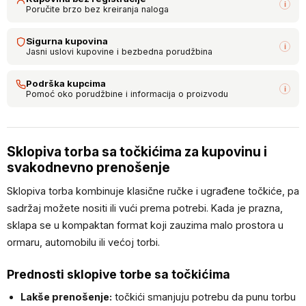
i
Poručite brzo bez kreiranja naloga
Sigurna kupovina
i
Jasni uslovi kupovine i bezbedna porudžbina
Podrška kupcima
i
Pomoć oko porudžbine i informacija o proizvodu
Sklopiva torba sa točkićima za kupovinu i
svakodnevno prenošenje
Sklopiva torba kombinuje klasične ručke i ugrađene točkiće, pa
sadržaj možete nositi ili vući prema potrebi. Kada je prazna,
sklapa se u kompaktan format koji zauzima malo prostora u
ormaru, automobilu ili većoj torbi.
Prednosti sklopive torbe sa točkićima
Lakše prenošenje:
točkići smanjuju potrebu da punu torbu