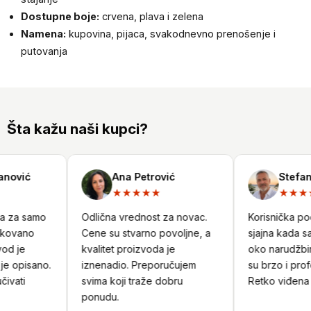
Dostupne boje:
crvena, plava i zelena
Namena:
kupovina, pijaca, svakodnevno prenošenje i
putovanja
Šta kažu naši kupci?
ović
Ana Petrović
Stefan N
★★★★★
★★★★
a za samo
Odlična vrednost za novac.
Korisnička podr
kovano
Cene su stvarno povoljne, a
sjajna kada sam
d je
kvalitet proizvoda je
oko narudžbine
 opisano.
iznenadio. Preporučujem
su brzo i profe
vati
svima koji traže dobru
Retko viđena u
ponudu.