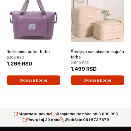
Rasklopiva putna torba
Štedljiva samokompresujuća
torba
3.100
RSD
1.299
RSD
2.500
RSD
1.499
RSD
Dodaj u korpu
Dodaj u korpu
Sigurna kupovina
Besplatna dostava od 3.000 RSD
Povraćaj 30 dana
Podrška: 061 673 7679