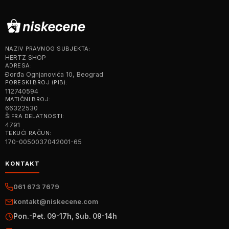
NAZIV PRAVNOG SUBJEKTA:
HERTZ SHOP
ADRESA:
Đorđa Ognjanovića 10, Beograd
PORESKI BROJ (PIB):
112740594
MATIČNI BROJ:
66322530
ŠIFRA DELATNOSTI:
4791
TEKUĆI RAČUN:
170-0050037042001-65
KONTAKT
061 673 7679
kontakt@niskecene.com
Pon.-Pet. 09-17h, Sub. 09-14h