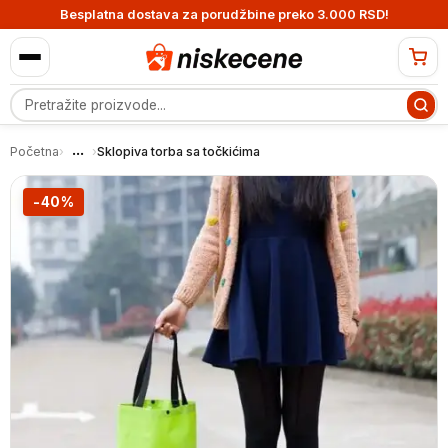
Besplatna dostava za porudžbine preko 3.000 RSD!
Pretraga proizvoda
...
Početna
›
›
Sklopiva torba sa točkićima
-40%