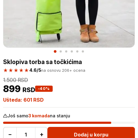
Sklopiva torba sa točkićima
★★★★★
4.6/5
na osnovu 206+ ocena
1.500
RSD
899
RSD
-40%
Ušteda:
601
RSD
Još samo
3 komada
na stanju
−
+
Dodaj u korpu
Sklopiva