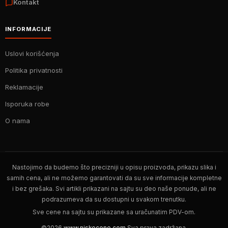
Kontakt
INFORMACIJE
Uslovi korišćenja
Politika privatnosti
Reklamacije
Isporuka robe
O nama
Nastojimo da budemo što precizniji u opisu proizvoda, prikazu slika i
samih cena, ali ne možemo garantovati da su sve informacije kompletne
i bez grešaka. Svi artikli prikazani na sajtu su deo naše ponude, ali ne
podrazumeva da su dostupni u svakom trenutku.
Sve cene na sajtu su prikazane sa uračunatim PDV-om.