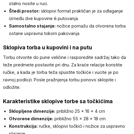
stalno nosite u ruci.
Štedi prostor:
sklopivi format praktičan je za odlaganje
između dve kupovine ili putovanja.
Samostalno stajanje:
nožice pomažu da otvorena torba
ostane uspravna tokom pakovanja.
Sklopiva torba u kupovini i na putu
Torbu otvorite do pune veličine i rasporedite sadržaj tako da
teže predmete postavite pri dnu. Za kraće relacije koristite
ručke, a kada je torba teža spustite točkiće i vucite je po
ravnoj podlozi. Posle pražnjenja torbu ponovo sklopite i
odložite.
Karakteristike sklopive torbe sa točkićima
Sklopljene dimenzije:
približno 25 × 16 × 4 cm
Otvorene dimenzije:
približno 55 × 28 × 18 cm
Konstrukcija:
ručke, sklopivi točkići i nožice za uspravno
stajanje