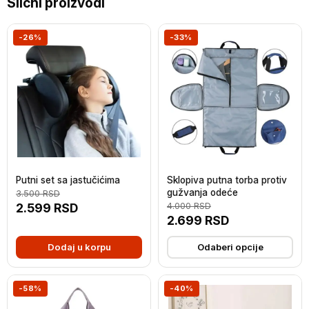
Slični proizvodi
-26%
-33%
Putni set sa jastučićima
Sklopiva putna torba protiv
gužvanja odeće
3.500
RSD
2.599
RSD
4.000
RSD
2.699
RSD
Dodaj u korpu
Odaberi opcije
-58%
-40%