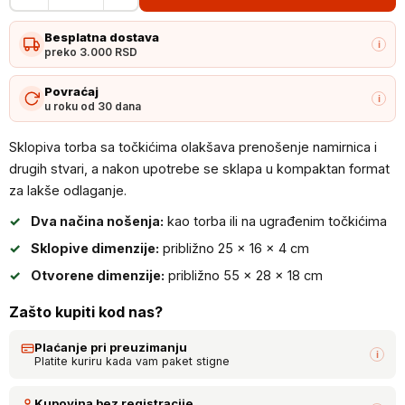
torba
Besplatna dostava
sa
i
preko 3.000 RSD
točkićima
količina
Povraćaj
i
u roku od 30 dana
Sklopiva torba sa točkićima olakšava prenošenje namirnica i
drugih stvari, a nakon upotrebe se sklapa u kompaktan format
za lakše odlaganje.
Dva načina nošenja:
kao torba ili na ugrađenim točkićima
Sklopive dimenzije:
približno 25 × 16 × 4 cm
Otvorene dimenzije:
približno 55 × 28 × 18 cm
Zašto kupiti kod nas?
Plaćanje pri preuzimanju
i
Platite kuriru kada vam paket stigne
Kupovina bez registracije