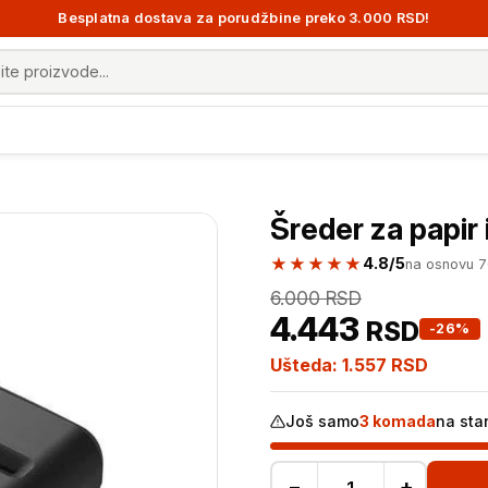
Besplatna dostava za porudžbine preko 3.000 RSD!
 proizvoda
Šreder za papir
★★★★★
4.8/5
na osnovu 
6.000
RSD
4.443
RSD
-26%
Ušteda:
1.557
RSD
Još samo
3 komada
na sta
−
+