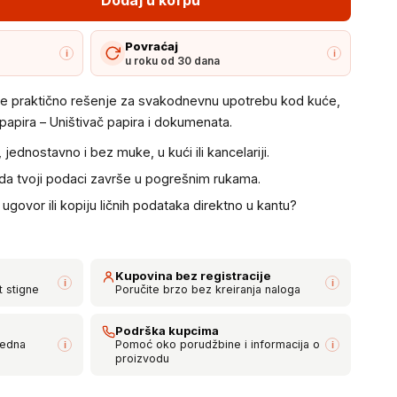
Povraćaj
i
i
u roku od 30 dana
je praktično rešenje za svakodnevnu upotrebu kod kuće,
i papira – Uništivač papira i dokumenata.
ednostavno i bez muke, u kući ili kancelariji.
 da tvoji podaci završe u pogrešnim rukama.
 ugovor ili kopiju ličnih podataka direktno u kantu?
Kupovina bez registracije
i
i
t stigne
Poručite brzo bez kreiranja naloga
Podrška kupcima
bedna
Pomoć oko porudžbine i informacija o
i
i
proizvodu