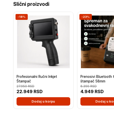
Slični proizvodi
-18%
-23%
Profesionalni Ručni Inkjet
Prenosivi Bluetooth 
Štampač
štampač 58mm
27.950
RSD
6.390
RSD
22.949
RSD
4.949
RSD
Dodaj u korpu
Dodaj u ko