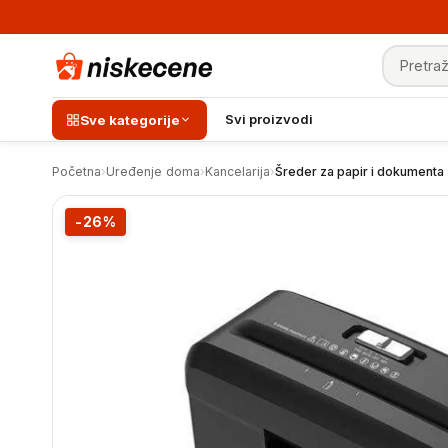
Pretraga
Šreder za papir i dokumenta
Svi proizvodi
Sve kategorije
Početna
›
Uređenje doma
›
Kancelarija
›
Šreder za papir i dokumenta
-26%