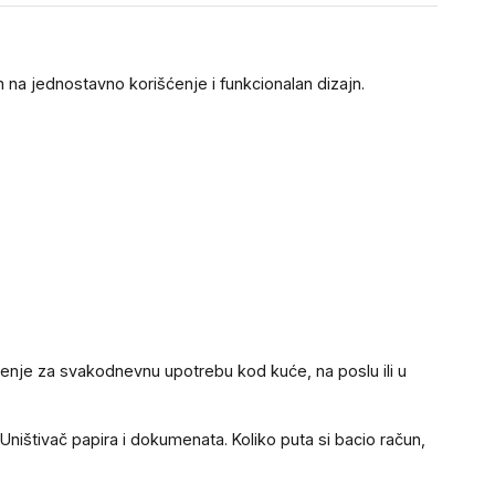
 na jednostavno korišćenje i funkcionalan dizajn.
šenje za svakodnevnu upotrebu kod kuće, na poslu ili u
Uništivač papira i dokumenata. Koliko puta si bacio račun,