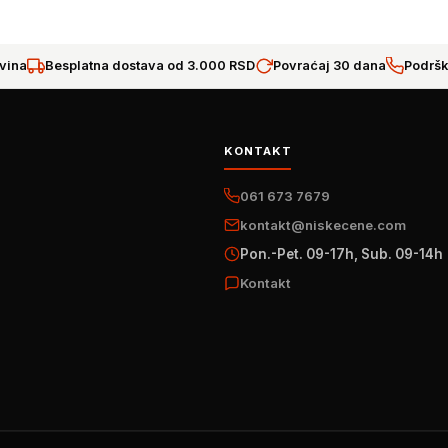
vina
Besplatna dostava od 3.000 RSD
Povraćaj 30 dana
Podršk
KONTAKT
061 673 7679
kontakt@niskecene.com
Pon.-Pet. 09-17h, Sub. 09-14h
Kontakt