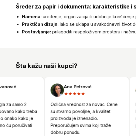
Šreder za papir i dokumenta: karakteristike i 
Namena:
uređenje, organizacija ili udobnije korišćenje
Praktičan dizajn:
lako se uklapa u svakodnevni život 
Postavljanje:
prilagoditi raspoloživom prostoru i nači
Šta kažu naši kupci?
nović
Ana Petrović
★★★★★
la za samo 2
Odlična vrednost za novac. Cene
Ko
ovano kako treba
su stvarno povoljne, a kvalitet
ka
o onako kako je
proizvoda je iznenadio.
na
o ću poručivati
Preporučujem svima koji traže
pr
dobru ponudu.