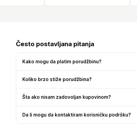
Često postavljana pitanja
Kako mogu da platim porudžbinu?
Koliko brzo stiže porudžbina?
Šta ako nisam zadovoljan kupovinom?
Da li mogu da kontaktiram korisničku podršku?