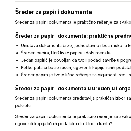
Šreder za papir i dokumenta
Šreder za papir i dokumenta je praktično rešenje za svako
Šreder za papir i dokumenta: praktične predn
Uništava dokumenta brzo, jednostavno i bez muke, u kući 
Šrederi papira, Uništivač papira i dokumenata.
Jedan papirić je dovoljan da tvoji podaci završe u pog
Koliko puta si bacio račun, ugovor ili kopiju ličnih podat
Šreder papira je tvoje lično rešenje za sigurnost, red i 
Šreder za papir i dokumenta u uređenju i orga
Šreder za papir i dokumenta predstavlja praktičan izbor z
pokretu.
Šreder za papir i dokumenta je praktično rešenje za svakod
ugovor ili kopiju ličnih podataka direktno u kantu?