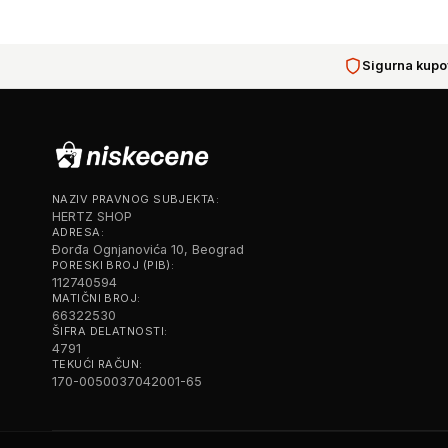
Sigurna kupo
NAZIV PRAVNOG SUBJEKTA:
HERTZ SHOP
ADRESA:
Đorđa Ognjanovića 10, Beograd
PORESKI BROJ (PIB):
112740594
MATIČNI BROJ:
66322530
ŠIFRA DELATNOSTI:
4791
TEKUĆI RAČUN:
170-0050037042001-65