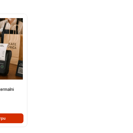
termalni
rpu