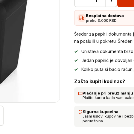
Šreder
za
Besplatna dostava
papir
preko 3.000 RSD
i
dokumenta
Šreder za papir i dokumenta 
količina
na poslu ili u pokretu. Šreder
Uništava dokumenta brzo, j
Jedan papirić je dovoljan
Koliko puta si bacio račun,
Zašto kupiti kod nas?
Plaćanje pri preuzimanju
Platite kuriru kada vam pake
Sigurna kupovina
Jasni uslovi kupovine i bez
porudžbina