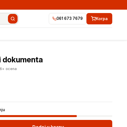
Korpa
061 673 7679
4.443 RSD
Dodaj u korpu
 i dokumenta
76+ ocena
nju
Dodaj u korpu