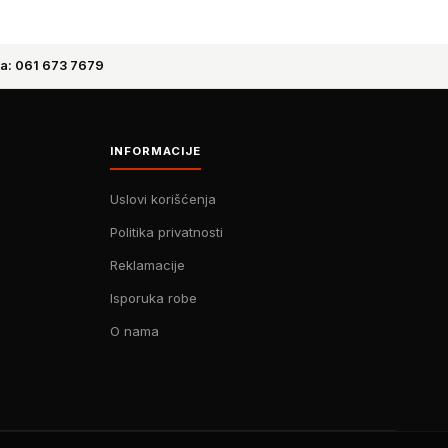
a: 061 673 7679
INFORMACIJE
Uslovi korišćenja
Politika privatnosti
Reklamacije
Isporuka robe
O nama