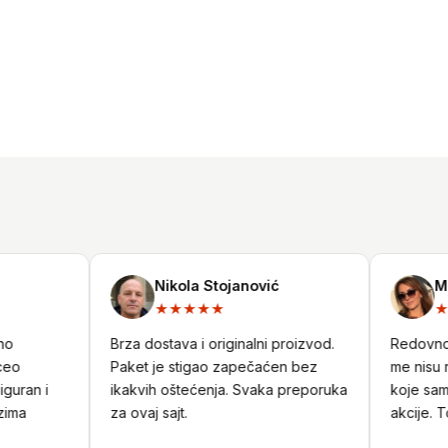
Nikola Stojanović
Mil
★★★★★
★
o
Brza dostava i originalni proizvod.
Redovno k
eo
Paket je stigao zapečaćen bez
me nisu ra
uran i
ikakvih oštećenja. Svaka preporuka
koje sam 
ma
za ovaj sajt.
akcije. To