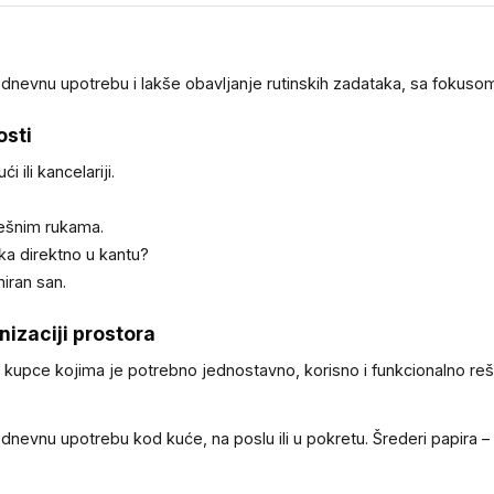
dnevnu upotrebu i lakše obavljanje rutinskih zadataka, sa fokusom
osti
ili kancelariji.
rešnim rukama.
aka direktno u kantu?
miran san.
nizaciji prostora
a kupce kojima je potrebno jednostavno, korisno i funkcionalno re
nevnu upotrebu kod kuće, na poslu ili u pokretu. Šrederi papira – 