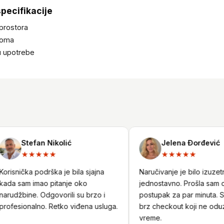
specifikacije
 prostora
doma
nu upotrebe
Stefan Nikolić
Jelena Đorđević
★★★★★
★★★★★
risnička podrška je bila sjajna
Naručivanje je bilo izuzetn
da sam imao pitanje oko
jednostavno. Prošla sam c
rudžbine. Odgovorili su brzo i
postupak za par minuta. Sig
ofesionalno. Retko viđena usluga.
brz checkout koji ne oduzi
vreme.