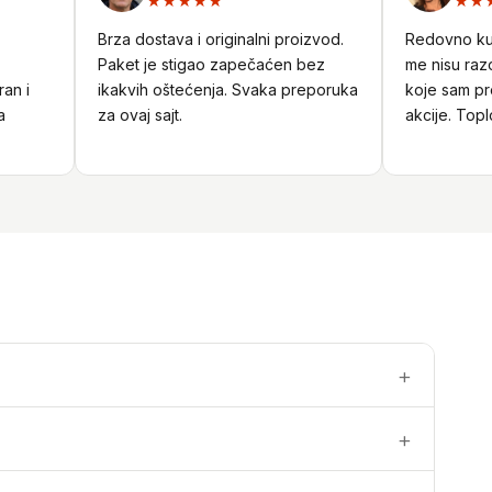
★★★★★
★★★
Brza dostava i originalni proizvod.
Redovno kupuj
Paket je stigao zapečaćen bez
me nisu razoča
 i
ikakvih oštećenja. Svaka preporuka
koje sam pron
za ovaj sajt.
akcije. Toplo 