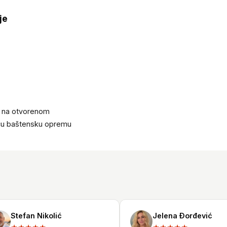
je
 na otvorenom
eću baštensku opremu
Stefan Nikolić
Jelena Đorđević