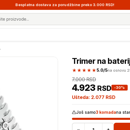
Besplatna dostava za porudžbine preko 3.000 RSD!
 proizvoda
r
Trimer na bateri
★★★★★
5.0/5
na osnovu 
7.000
RSD
4.923
RSD
-30%
Ušteda:
2.077
RSD
Još samo
3 komada
na sta
−
+