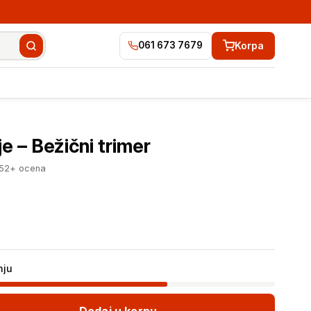
Korpa
061 673 7679
4.923 RSD
Dodaj u korpu
je – Bežični trimer
252+ ocena
nju
Dodaj u korpu