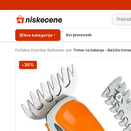
Pretraga
Trimer na baterije - Bežični trimer
Svi proizvodi
Sve kategorije
Početna
›
Dvorište
›
Baštenski alat
›
Trimer na baterije – Bežični trime
-30%