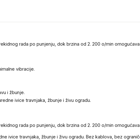
rekidnog rada po punjenju, dok brzina od 2. 200 o/min omogućava b
malne vibracije.
avu i žbunje.
uredne ivice travnjaka, žbunje i živu ogradu.
rekidnog rada po punjenju, dok brzina od 2. 200 o/min omogućava b
redne ivice travnjaka, žbunje i živu ogradu. Bez kablova, bez ogran