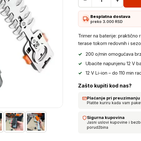
Trimer
na
Besplatna dostava
baterije
preko 3.000 RSD
-
Bežični
Trimer na baterije: praktično 
trimer
terase tokom redovnih i sezon
količina
200 o/min omogućava brzo 
Ubacite napunjenu 12 V bate
12 V Li-ion – do 110 min r
Zašto kupiti kod nas?
Plaćanje pri preuzimanju
Platite kuriru kada vam pake
Sigurna kupovina
Jasni uslovi kupovine i bez
porudžbina