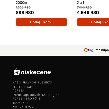
2000m
2 u 1
1.500
RSD
7.000
RSD
899
RSD
4.949
RSD
Dodaj u korpu
Dodaj u ko
Sigurna kupo
NAZIV PRAVNOG SUBJEKTA:
HERTZ SHOP
ADRESA:
Đorđa Ognjanovića 10, Beograd
PORESKI BROJ (PIB):
112740594
MATIČNI BROJ: