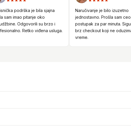
★★★★★
★★★★★
ička podrška je bila sjajna
Naručivanje je bilo izuzetno
sam imao pitanje oko
jednostavno. Prošla sam ceo
bine. Odgovorili su brzo i
postupak za par minuta. Siguran
sionalno. Retko viđena usluga.
brz checkout koji ne oduzima
vreme.