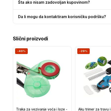
Šta ako nisam zadovoljan kupovinom?
Da li mogu da kontaktiram korisničku podršku?
Slični proizvodi
-40%
-29%
Traka za vezivanje voća i loze -
Aku trimer za travu 