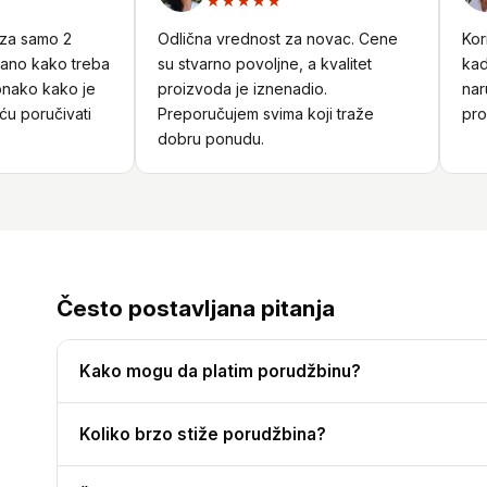
★★★★★
a samo 2
Odlična vrednost za novac. Cene
Korisn
o kako treba
su stvarno povoljne, a kvalitet
kada 
ako kako je
proizvoda je iznenadio.
narudž
 poručivati
Preporučujem svima koji traže
profe
dobru ponudu.
Često postavljana pitanja
Kako mogu da platim porudžbinu?
Koliko brzo stiže porudžbina?