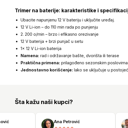
Trimer na baterije: karakteristike i specifikaci
Ubacite napunjenu 12 V bateriju i uključite uređaj.
12 V Li-ion – do 110 min rada po punjenju
2. 200 o/min – brzo i efikasno orezivanje
12 V baterija + brzi punjač u setu
1× 12 V Li-ion baterija
Namena:
rad i održavanje bašte, dvorišta ili terase
Praktična primena:
prilagođeno sezonskim poslovima
Jednostavno korišćenje:
lako se uključuje u postoj
Šta kažu naši kupci?
ić
Ana Petrović