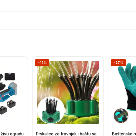
-41%
-27%
i živu ogradu
Prskalice za travnjak i baštu sa
Baštenske r