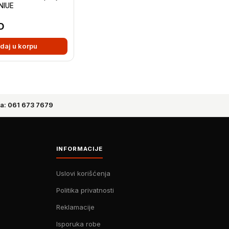
NIUE
D
daj u korpu
a: 061 673 7679
INFORMACIJE
Uslovi korišćenja
Politika privatnosti
Reklamacije
Isporuka robe