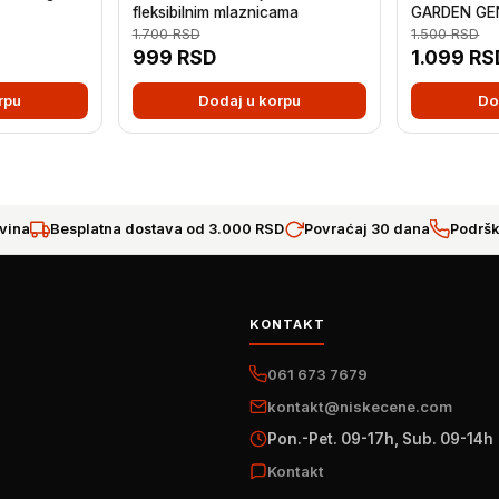
fleksibilnim mlaznicama
GARDEN GE
1.700
RSD
1.500
RSD
999
RSD
1.099
RS
rpu
Dodaj u korpu
Do
vina
Besplatna dostava od 3.000 RSD
Povraćaj 30 dana
Podršk
KONTAKT
061 673 7679
kontakt@niskecene.com
Pon.-Pet. 09-17h, Sub. 09-14h
Kontakt