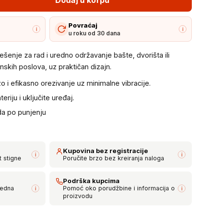
Povraćaj
i
i
u roku od 30 dana
rešenje za rad i uredno održavanje bašte, dvorišta ili
skih poslova, uz praktičan dizajn.
i efikasno orezivanje uz minimalne vibracije.
riju i uključite uređaj.
ada po punjenju
Kupovina bez registracije
i
i
t stigne
Poručite brzo bez kreiranja naloga
Podrška kupcima
bedna
Pomoć oko porudžbine i informacija o
i
i
proizvodu