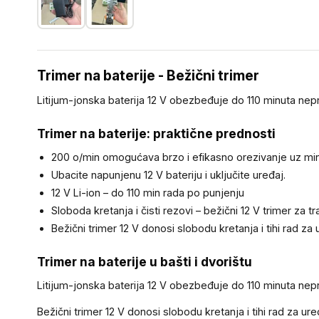
Trimer na baterije - Bežični trimer
Litijum-jonska baterija 12 V obezbeđuje do 110 minuta nep
Trimer na baterije: praktične prednosti
200 o/min omogućava brzo i efikasno orezivanje uz mini
Ubacite napunjenu 12 V bateriju i uključite uređaj.
12 V Li-ion – do 110 min rada po punjenju
Sloboda kretanja i čisti rezovi – bežični 12 V trimer za tr
Bežični trimer 12 V donosi slobodu kretanja i tihi rad za 
Trimer na baterije u bašti i dvorištu
Litijum-jonska baterija 12 V obezbeđuje do 110 minuta nep
Bežični trimer 12 V donosi slobodu kretanja i tihi rad za u