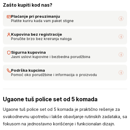
Zašto kupiti kod nas?
Plaćanje pri preuzimanju
i
Platite kuriru kada vam paket stigne
Kupovina bez registracije
i
Poručite brzo bez kreiranja naloga
Sigurna kupovina
i
Jasni uslovi kupovine i bezbedna porudžbina
Podrška kupcima
i
Pomoć oko porudžbine i informacija o proizvodu
Ugaone tuš police set od 5 komada
Ugaone tuš police set od 5 komada je praktično rešenje za
svakodnevnu upotrebu i lakše obavljanje rutinskih zadataka, sa
fokusom na jednostavno korišćenje i funkcionalan dizajn.