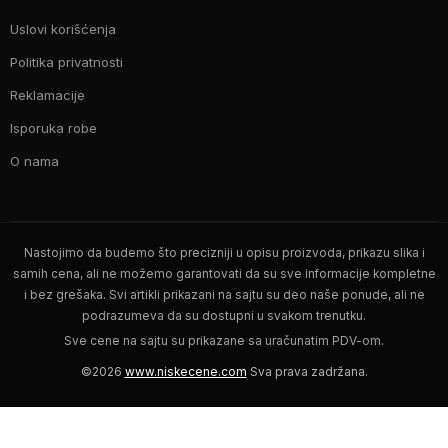
Uslovi korišćenja
Politika privatnosti
Reklamacije
Isporuka robe
O nama
Nastojimo da budemo što precizniji u opisu proizvoda, prikazu slika i
samih cena, ali ne možemo garantovati da su sve informacije kompletne
i bez grešaka. Svi artikli prikazani na sajtu su deo naše ponude, ali ne
podrazumeva da su dostupni u svakom trenutku.
Sve cene na sajtu su prikazane sa uračunatim PDV-om.
©2026
www.niskecene.com
Sva prava zadržana.