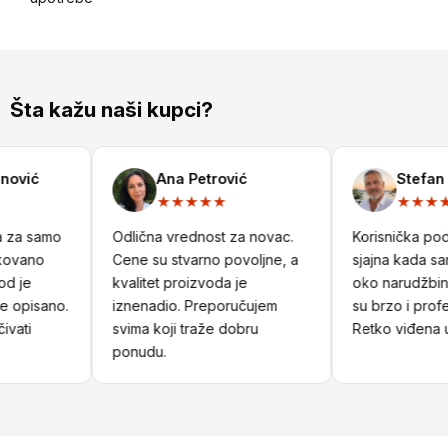
Šta kažu naši kupci?
ović
Ana Petrović
Stefan N
★★★★★
★★★★
 za samo
Odlična vrednost za novac.
Korisnička podrš
ovano
Cene su stvarno povoljne, a
sjajna kada sam 
d je
kvalitet proizvoda je
oko narudžbine.
 opisano.
iznenadio. Preporučujem
su brzo i profes
vati
svima koji traže dobru
Retko viđena us
ponudu.