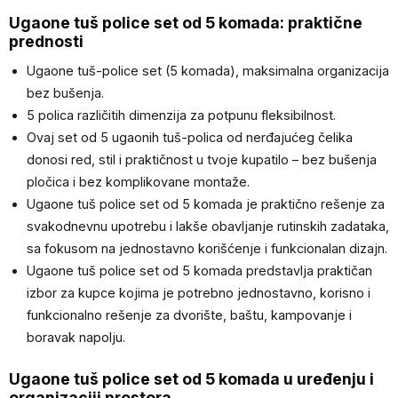
Ugaone tuš police set od 5 komada: praktične
prednosti
Ugaone tuš-police set (5 komada), maksimalna organizacija
bez bušenja.
5 polica različitih dimenzija za potpunu fleksibilnost.
Ovaj set od 5 ugaonih tuš-polica od nerđajućeg čelika
donosi red, stil i praktičnost u tvoje kupatilo – bez bušenja
pločica i bez komplikovane montaže.
Ugaone tuš police set od 5 komada je praktično rešenje za
svakodnevnu upotrebu i lakše obavljanje rutinskih zadataka,
sa fokusom na jednostavno korišćenje i funkcionalan dizajn.
Ugaone tuš police set od 5 komada predstavlja praktičan
izbor za kupce kojima je potrebno jednostavno, korisno i
funkcionalno rešenje za dvorište, baštu, kampovanje i
boravak napolju.
Ugaone tuš police set od 5 komada u uređenju i
organizaciji prostora