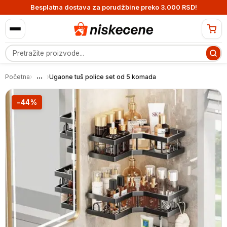
Besplatna dostava za porudžbine preko 3.000 RSD!
Pretraga proizvoda
...
Početna
›
›
Ugaone tuš police set od 5 komada
-44%