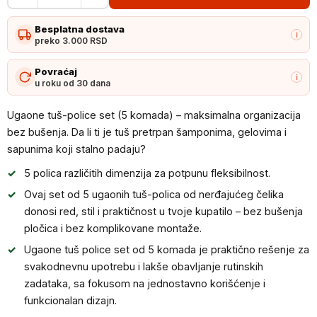
tuš
Besplatna dostava
police
i
preko 3.000 RSD
set
od
Povraćaj
i
u roku od 30 dana
5
komada
Ugaone tuš-police set (5 komada) – maksimalna organizacija
količina
bez bušenja. Da li ti je tuš pretrpan šamponima, gelovima i
sapunima koji stalno padaju?
5 polica različitih dimenzija za potpunu fleksibilnost.
Ovaj set od 5 ugaonih tuš-polica od nerđajućeg čelika
donosi red, stil i praktičnost u tvoje kupatilo – bez bušenja
pločica i bez komplikovane montaže.
Ugaone tuš police set od 5 komada je praktično rešenje za
svakodnevnu upotrebu i lakše obavljanje rutinskih
zadataka, sa fokusom na jednostavno korišćenje i
funkcionalan dizajn.