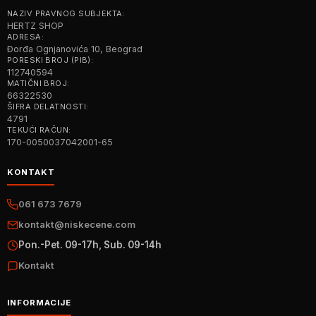
NAZIV PRAVNOG SUBJEKTA:
HERTZ SHOP
ADRESA:
Đorđa Ognjanovića 10, Beograd
PORESKI BROJ (PIB):
112740594
MATIČNI BROJ:
66322530
ŠIFRA DELATNOSTI:
4791
TEKUĆI RAČUN:
170-0050037042001-65
KONTAKT
061 673 7679
kontakt@niskecene.com
Pon.-Pet. 09-17h, Sub. 09-14h
Kontakt
INFORMACIJE