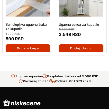
Samolepljiva ugaona traka
Ugaona polica za kupatilo
za kupatilo
5.000
RSD
1.000
RSD
3.549
RSD
599
RSD
Dodaj u korpu
Dodaj u korpu
Sigurna kupovina
Besplatna dostava od 3.000 RSD
Povraćaj 30 dana
Podrška: 061 673 7679