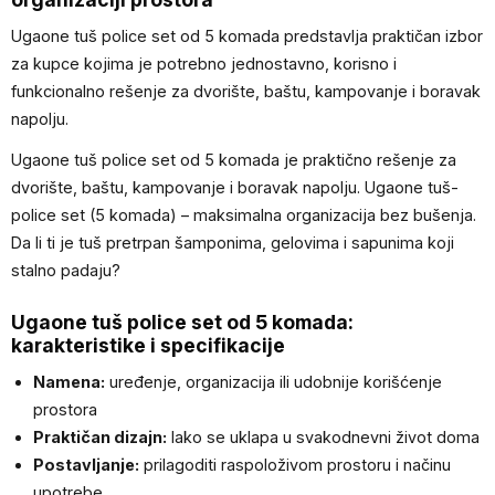
Ugaone tuš police set od 5 komada predstavlja praktičan izbor
za kupce kojima je potrebno jednostavno, korisno i
funkcionalno rešenje za dvorište, baštu, kampovanje i boravak
napolju.
Ugaone tuš police set od 5 komada je praktično rešenje za
dvorište, baštu, kampovanje i boravak napolju. Ugaone tuš-
police set (5 komada) – maksimalna organizacija bez bušenja.
Da li ti je tuš pretrpan šamponima, gelovima i sapunima koji
stalno padaju?
Ugaone tuš police set od 5 komada:
karakteristike i specifikacije
Namena:
uređenje, organizacija ili udobnije korišćenje
prostora
Praktičan dizajn:
lako se uklapa u svakodnevni život doma
Postavljanje:
prilagoditi raspoloživom prostoru i načinu
upotrebe