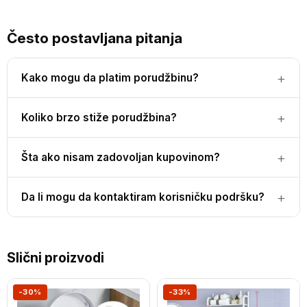
Često postavljana pitanja
Kako mogu da platim porudžbinu?
Koliko brzo stiže porudžbina?
Šta ako nisam zadovoljan kupovinom?
Da li mogu da kontaktiram korisničku podršku?
Slični proizvodi
-30%
-33%