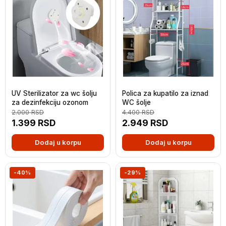
UV Sterilizator za wc šolju
Polica za kupatilo za iznad
za dezinfekciju ozonom
WC šolje
2.000
RSD
4.400
RSD
1.399
RSD
2.949
RSD
Dodaj u korpu
Dodaj u korpu
-40%
-29%