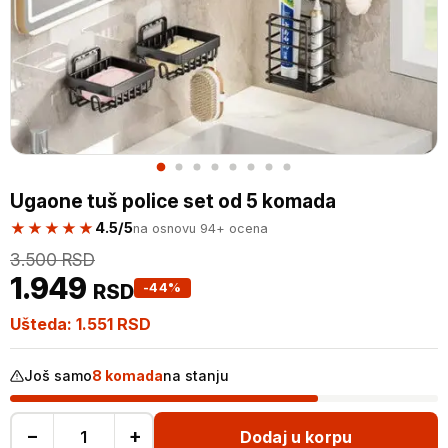
Ugaone tuš police set od 5 komada
★★★★★
4.5/5
na osnovu 94+ ocena
3.500
RSD
1.949
RSD
-44%
Ušteda:
1.551
RSD
Još samo
8 komada
na stanju
−
+
Dodaj u korpu
Ugaone