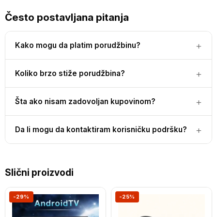
Često postavljana pitanja
Kako mogu da platim porudžbinu?
Koliko brzo stiže porudžbina?
Šta ako nisam zadovoljan kupovinom?
Da li mogu da kontaktiram korisničku podršku?
Slični proizvodi
-29%
-25%