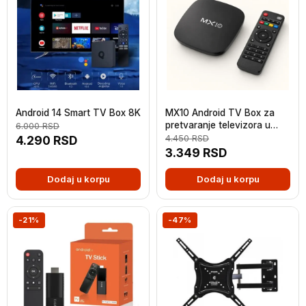
Android 14 Smart TV Box 8K
MX10 Android TV Box za
pretvaranje televizora u
6.000
RSD
Smart TV
4.290
RSD
4.450
RSD
3.349
RSD
Dodaj u korpu
Dodaj u korpu
-21%
-47%