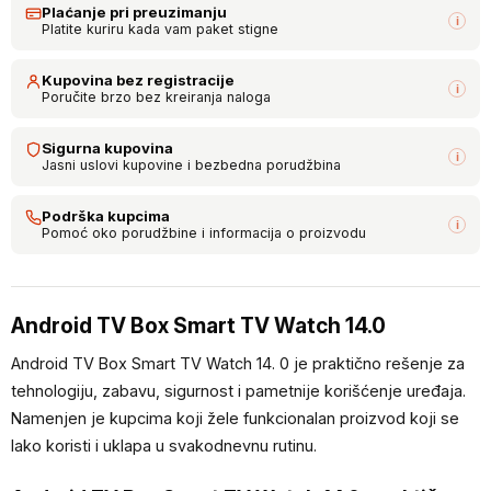
Plaćanje pri preuzimanju
i
Platite kuriru kada vam paket stigne
Kupovina bez registracije
i
Poručite brzo bez kreiranja naloga
Sigurna kupovina
i
Jasni uslovi kupovine i bezbedna porudžbina
Podrška kupcima
i
Pomoć oko porudžbine i informacija o proizvodu
Android TV Box Smart TV Watch 14.0
Android TV Box Smart TV Watch 14. 0 je praktično rešenje za
tehnologiju, zabavu, sigurnost i pametnije korišćenje uređaja.
Namenjen je kupcima koji žele funkcionalan proizvod koji se
lako koristi i uklapa u svakodnevnu rutinu.