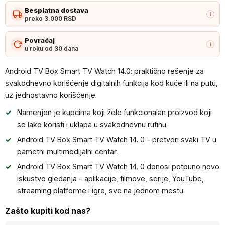
TV
Besplatna dostava
Box
i
preko 3.000 RSD
Smart
TV
Povraćaj
i
u roku od 30 dana
Watch
14.0
Android TV Box Smart TV Watch 14.0: praktično rešenje za
količina
svakodnevno korišćenje digitalnih funkcija kod kuće ili na putu,
uz jednostavno korišćenje.
Namenjen je kupcima koji žele funkcionalan proizvod koji
se lako koristi i uklapa u svakodnevnu rutinu.
Android TV Box Smart TV Watch 14. 0 – pretvori svaki TV u
pametni multimedijalni centar.
Android TV Box Smart TV Watch 14. 0 donosi potpuno novo
iskustvo gledanja – aplikacije, filmove, serije, YouTube,
streaming platforme i igre, sve na jednom mestu.
Zašto kupiti kod nas?