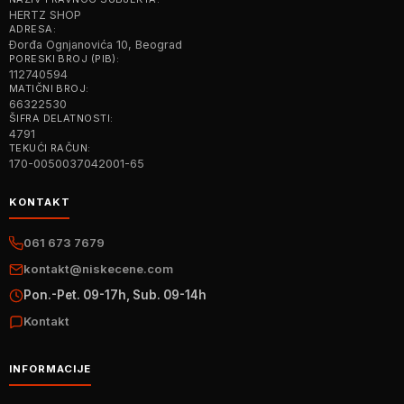
HERTZ SHOP
ADRESA:
Đorđa Ognjanovića 10, Beograd
PORESKI BROJ (PIB):
112740594
MATIČNI BROJ:
66322530
ŠIFRA DELATNOSTI:
4791
TEKUĆI RAČUN:
170-0050037042001-65
KONTAKT
061 673 7679
kontakt@niskecene.com
Pon.-Pet. 09-17h, Sub. 09-14h
Kontakt
INFORMACIJE