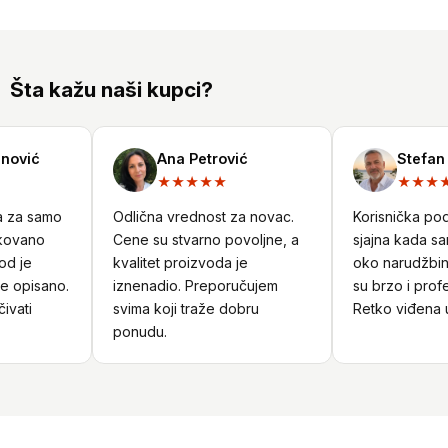
Šta kažu naši kupci?
ović
Ana Petrović
Stefan N
★★★★★
★★★★
 za samo
Odlična vrednost za novac.
Korisnička podrš
ovano
Cene su stvarno povoljne, a
sjajna kada sam
d je
kvalitet proizvoda je
oko narudžbine.
 opisano.
iznenadio. Preporučujem
su brzo i profes
vati
svima koji traže dobru
Retko viđena us
ponudu.