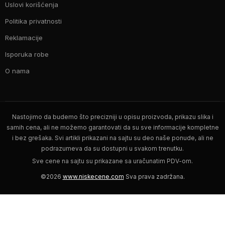
Uslovi korišćenja
Politika privatnosti
Reklamacije
Isporuka robe
O nama
Nastojimo da budemo što precizniji u opisu proizvoda, prikazu slika i
samih cena, ali ne možemo garantovati da su sve informacije kompletne
i bez grešaka. Svi artikli prikazani na sajtu su deo naše ponude, ali ne
podrazumeva da su dostupni u svakom trenutku.
Sve cene na sajtu su prikazane sa uračunatim PDV-om.
©2026
www.niskecene.com
Sva prava zadržana.