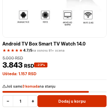
Android TV Box Smart TV Watch 14.0
★★★★★
4.7/5
na osnovu 81+ ocena
5.000
RSD
3.843
RSD
-23%
Ušteda:
1.157
RSD
Još samo
3 komada
na stanju
−
+
Dodaj u korpu
Android