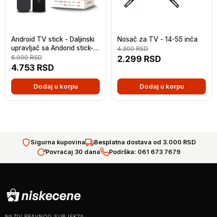
Android TV stick - Daljinski
Nosač za TV - 14-55 inča
upravljač sa Andorid stick-
4.300
RSD
om
6.000
RSD
2.299
RSD
4.753
RSD
Dodaj u korpu
Dodaj u korpu
Sigurna kupovina
Besplatna dostava od 3.000 RSD
Povraćaj 30 dana
Podrška: 061 673 7679
NAZIV PRAVNOG SUBJEKTA: