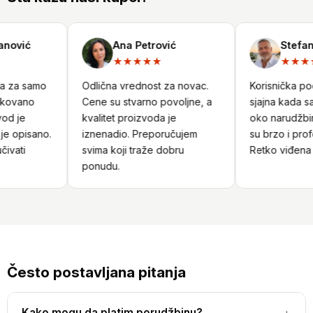
ović
Ana Petrović
Stefan N
★★★★★
★★★★
a za samo
Odlična vrednost za novac.
Korisnička podr
kovano
Cene su stvarno povoljne, a
sjajna kada sam
d je
kvalitet proizvoda je
oko narudžbine
 opisano.
iznenadio. Preporučujem
su brzo i profe
vati
svima koji traže dobru
Retko viđena u
ponudu.
Često postavljana pitanja
Kako mogu da platim porudžbinu?