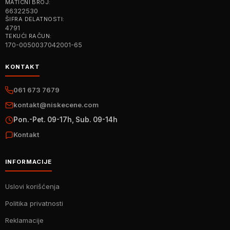
MATIČNI BROJ:
66322530
ŠIFRA DELATNOSTI:
4791
TEKUĆI RAČUN:
170-0050037042001-65
KONTAKT
061 673 7679
kontakt@niskecene.com
Pon.-Pet. 09-17h, Sub. 09-14h
Kontakt
INFORMACIJE
Uslovi korišćenja
Politika privatnosti
Reklamacije