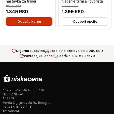
nastavka za trimer
hlađenje terasa i dvorišta
2.100
RSD
2.000
RSD
1.349
RSD
1.399
RSD
Dodaj u korpu
Odaberi opcije
Sigurna kupovina
Besplatna dostava od 3.000 RSD
Povraćaj 30 dana
Podrška: 061 673 7679
NAZIV PRAVNOG SUBJEKTA:
HERTZ SHOP
ADRESA:
Đorđa Ognjanovića 10, Beograd
PORESKI BROJ (PIB):
112740594