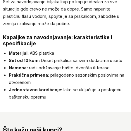
Set za navodnjavanje biljaka kap po kap je idealan za sve
situacije gde crevo ne može da dopre. Samo napunite
plastičnu flašu vodom, spojite je sa prskalicom, zabodite u
zemlju i zalivanje može da počne.
Kapaljke za navodnjavanje: karakteristike i
specifikacije
Materijal:
ABS plastika
Set od 10 kom:
Deset prskalica sa svim dodacima u setu
Namena:
rad i održavanje bašte, dvorišta ili terase
Praktična primena:
prilagođeno sezonskim poslovima na
otvorenom
Jednostavno korišćenje:
lako se uključuje u postojeću
baštensku opremu
Šta kažu naši kupci?