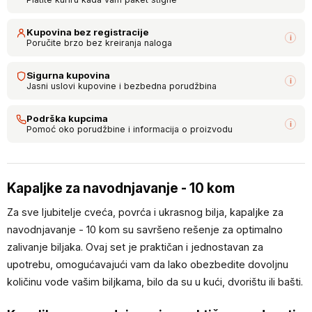
Kupovina bez registracije
i
Poručite brzo bez kreiranja naloga
Sigurna kupovina
i
Jasni uslovi kupovine i bezbedna porudžbina
Podrška kupcima
i
Pomoć oko porudžbine i informacija o proizvodu
Kapaljke za navodnjavanje - 10 kom
Za sve ljubitelje cveća, povrća i ukrasnog bilja, kapaljke za
navodnjavanje - 10 kom su savršeno rešenje za optimalno
zalivanje biljaka. Ovaj set je praktičan i jednostavan za
upotrebu, omogućavajući vam da lako obezbedite dovoljnu
količinu vode vašim biljkama, bilo da su u kući, dvorištu ili bašti.