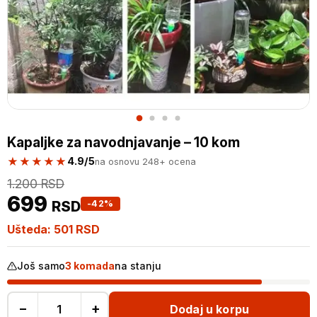
Kapaljke za navodnjavanje – 10 kom
★★★★★
4.9/5
na osnovu 248+ ocena
1.200
RSD
699
RSD
-42%
Ušteda:
501
RSD
Još samo
3 komada
na stanju
−
+
Dodaj u korpu
Kapaljke