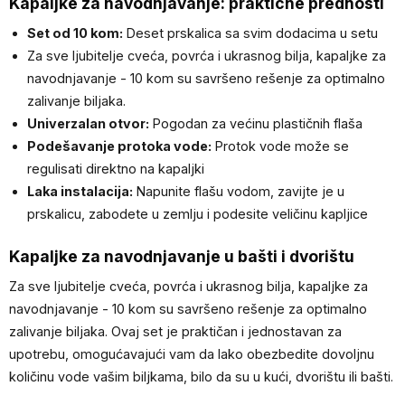
Kapaljke za navodnjavanje: praktične prednosti
Set od 10 kom:
Deset prskalica sa svim dodacima u setu
Za sve ljubitelje cveća, povrća i ukrasnog bilja, kapaljke za
navodnjavanje - 10 kom su savršeno rešenje za optimalno
zalivanje biljaka.
Univerzalan otvor:
Pogodan za većinu plastičnih flaša
Podešavanje protoka vode:
Protok vode može se
regulisati direktno na kapaljki
Laka instalacija:
Napunite flašu vodom, zavijte je u
prskalicu, zabodete u zemlju i podesite veličinu kapljice
Kapaljke za navodnjavanje u bašti i dvorištu
Za sve ljubitelje cveća, povrća i ukrasnog bilja, kapaljke za
navodnjavanje - 10 kom su savršeno rešenje za optimalno
zalivanje biljaka. Ovaj set je praktičan i jednostavan za
upotrebu, omogućavajući vam da lako obezbedite dovoljnu
količinu vode vašim biljkama, bilo da su u kući, dvorištu ili bašti.