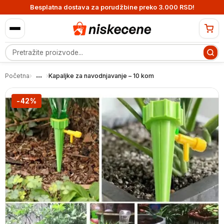
Besplatna dostava za porudžbine preko 3.000 RSD!
Pretraga proizvoda
...
Početna
›
›
Kapaljke za navodnjavanje – 10 kom
-42%