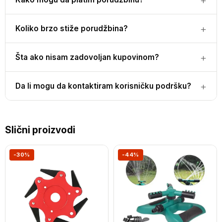
Koliko brzo stiže porudžbina?
Šta ako nisam zadovoljan kupovinom?
Da li mogu da kontaktiram korisničku podršku?
Slični proizvodi
-30%
-44%