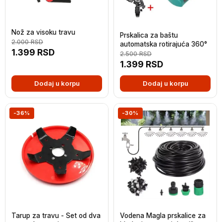
Nož za visoku travu
Prskalica za baštu
2.000
RSD
automatska rotirajuća 360°
1.399
RSD
2.500
RSD
1.399
RSD
Dodaj u korpu
Dodaj u korpu
-36%
-30%
Tarup za travu - Set od dva
Vodena Magla prskalice za