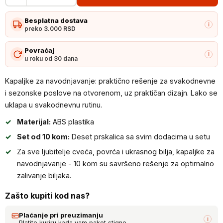
za
Besplatna dostava
navodnjavanje
i
preko 3.000 RSD
-
10
Povraćaj
i
u roku od 30 dana
kom
količina
Kapaljke za navodnjavanje: praktično rešenje za svakodnevne
i sezonske poslove na otvorenom, uz praktičan dizajn. Lako se
uklapa u svakodnevnu rutinu.
Materijal:
ABS plastika
Set od 10 kom:
Deset prskalica sa svim dodacima u setu
Za sve ljubitelje cveća, povrća i ukrasnog bilja, kapaljke za
navodnjavanje - 10 kom su savršeno rešenje za optimalno
zalivanje biljaka.
Zašto kupiti kod nas?
Plaćanje pri preuzimanju
i
Platite kuriru kada vam paket stigne