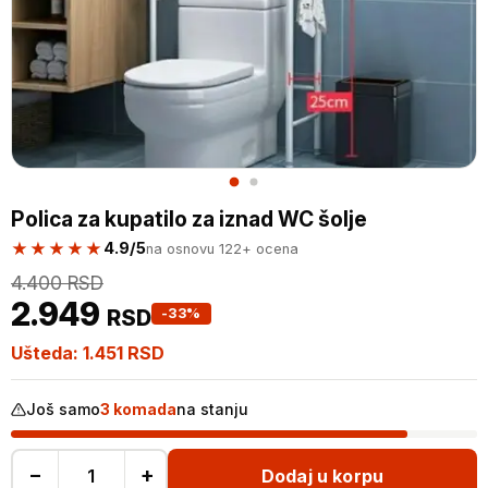
Polica za kupatilo za iznad WC šolje
★★★★★
4.9/5
na osnovu 122+ ocena
4.400
RSD
2.949
RSD
-33%
Ušteda:
1.451
RSD
Još samo
3 komada
na stanju
−
+
Dodaj u korpu
Polica