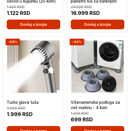
odvod u kupatilu (20 kom)
pametni tuš sa baterijom
1.400
RSD
23.000
RSD
1.122
RSD
16.999
RSD
Dodaj u korpu
Dodaj u korpu
-33%
-42%
Turbo glava tuša
Višenamenska podloga za
veš mašinu - 4 kom
3.000
RSD
1.999
RSD
1.200
RSD
699
RSD
Dodaj u korpu
Dodaj u korpu