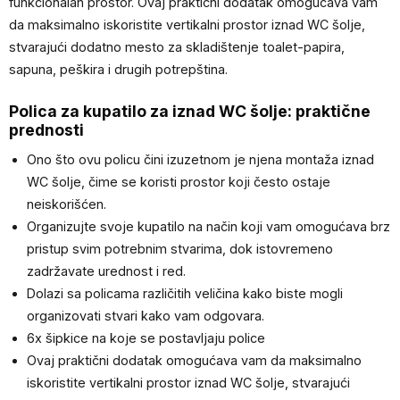
funkcionalan prostor. Ovaj praktični dodatak omogućava vam
da maksimalno iskoristite vertikalni prostor iznad WC šolje,
stvarajući dodatno mesto za skladištenje toalet-papira,
sapuna, peškira i drugih potrepština.
Polica za kupatilo za iznad WC šolje: praktične
prednosti
Ono što ovu policu čini izuzetnom je njena montaža iznad
WC šolje, čime se koristi prostor koji često ostaje
neiskorišćen.
Organizujte svoje kupatilo na način koji vam omogućava brz
pristup svim potrebnim stvarima, dok istovremeno
zadržavate urednost i red.
Dolazi sa policama različitih veličina kako biste mogli
organizovati stvari kako vam odgovara.
6x šipkice na koje se postavljaju police
Ovaj praktični dodatak omogućava vam da maksimalno
iskoristite vertikalni prostor iznad WC šolje, stvarajući