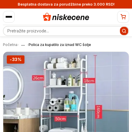
Besplatna dostava za porudžbine preko 3.000 RSD!
Pretraga proizvoda
...
Početna
›
›
Polica za kupatilo za iznad WC šolje
-33%