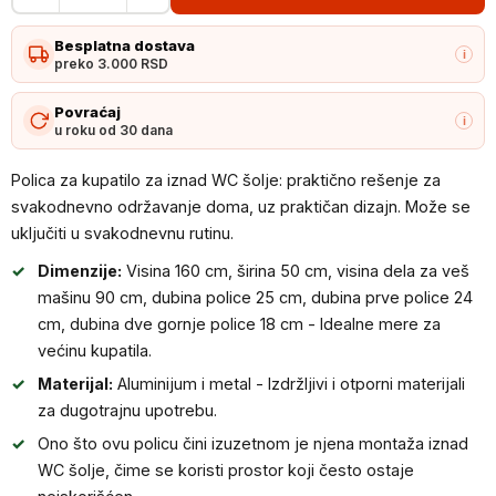
za
Besplatna dostava
kupatilo
i
preko 3.000 RSD
za
iznad
Povraćaj
i
u roku od 30 dana
WC
šolje
Polica za kupatilo za iznad WC šolje: praktično rešenje za
količina
svakodnevno održavanje doma, uz praktičan dizajn. Može se
uključiti u svakodnevnu rutinu.
Dimenzije:
Visina 160 cm, širina 50 cm, visina dela za veš
mašinu 90 cm, dubina police 25 cm, dubina prve police 24
cm, dubina dve gornje police 18 cm - Idealne mere za
većinu kupatila.
Materijal:
Aluminijum i metal - Izdržljivi i otporni materijali
za dugotrajnu upotrebu.
Ono što ovu policu čini izuzetnom je njena montaža iznad
WC šolje, čime se koristi prostor koji često ostaje