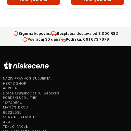
Sigurna kupovina
Besplatna dostava od 3.000 RSD
Povraćaj 30 dana
Podrška: 061 673 7679
NAZIV PRAVNOG SUBJEKTA:
HERTZ SHOP
ADRESA:
Đorđa Ognjanovića 10, Beograd
PORESKI BROJ (PIB):
112740594
MATIČNI BROJ:
66322530
ŠIFRA DELATNOSTI:
4791
TEKUĆI RAČUN: