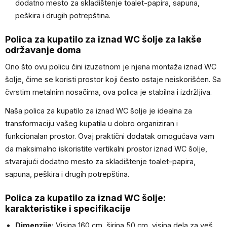
dodatno mesto za skladištenje toalet-papira, sapuna,
peškira i drugih potrepština.
Polica za kupatilo za iznad WC šolje za lakše
održavanje doma
Ono što ovu policu čini izuzetnom je njena montaža iznad WC
šolje, čime se koristi prostor koji često ostaje neiskorišćen. Sa
čvrstim metalnim nosačima, ova polica je stabilna i izdržljiva.
Naša polica za kupatilo za iznad WC šolje je idealna za
transformaciju vašeg kupatila u dobro organiziran i
funkcionalan prostor. Ovaj praktični dodatak omogućava vam
da maksimalno iskoristite vertikalni prostor iznad WC šolje,
stvarajući dodatno mesto za skladištenje toalet-papira,
sapuna, peškira i drugih potrepština.
Polica za kupatilo za iznad WC šolje:
karakteristike i specifikacije
Dimenzije:
Visina 160 cm, širina 50 cm, visina dela za veš