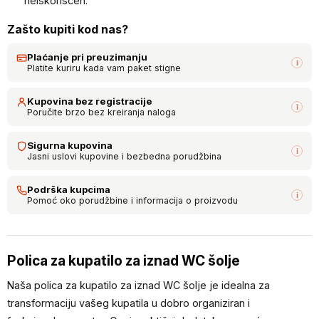
neiskorišćen.
Zašto kupiti kod nas?
Plaćanje pri preuzimanju
i
Platite kuriru kada vam paket stigne
Kupovina bez registracije
i
Poručite brzo bez kreiranja naloga
Sigurna kupovina
i
Jasni uslovi kupovine i bezbedna porudžbina
Podrška kupcima
i
Pomoć oko porudžbine i informacija o proizvodu
Polica za kupatilo za iznad WC šolje
Naša polica za kupatilo za iznad WC šolje je idealna za
transformaciju vašeg kupatila u dobro organiziran i