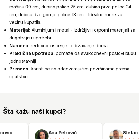
mašinu 90 cm, dubina police 25 cm, dubina prve police 24
cm, dubina dve gornje police 18 cm - Idealne mere za
većinu kupatila.
Materijal:
Aluminijum i metal - Izdržljivi i otporni materijali za
dugotrajnu upotrebu.
Namena:
redovno čišćenje i održavanje doma
Praktična upotreba:
pomaže da svakodnevni poslovi budu
jednostavniji
Primena:
koristi se na odgovarajućim površinama prema
uputstvu
Šta kažu naši kupci?
ović
Ana Petrović
Stefan N