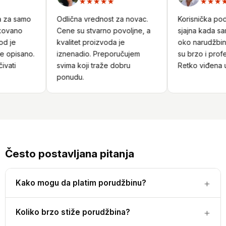
★★★★★
★★★★
 za samo
Odlična vrednost za novac.
Korisnička podrš
ovano
Cene su stvarno povoljne, a
sjajna kada sam 
 je
kvalitet proizvoda je
oko narudžbine.
opisano.
iznenadio. Preporučujem
su brzo i profes
ati
svima koji traže dobru
Retko viđena us
ponudu.
Često postavljana pitanja
Kako mogu da platim porudžbinu?
Koliko brzo stiže porudžbina?