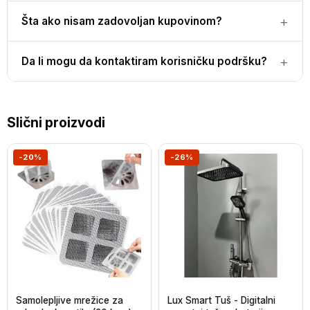
Šta ako nisam zadovoljan kupovinom?
Da li mogu da kontaktiram korisničku podršku?
Slični proizvodi
-20%
-26%
Samolepljive mrežice za
Lux Smart Tuš - Digitalni