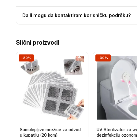
Da li mogu da kontaktiram korisničku podršku?
Slični proizvodi
-20%
-30%
Samolepljive mrežice za odvod
UV Sterilizator za w
u kupatilu (20 kom)
dezinfekciju ozonom