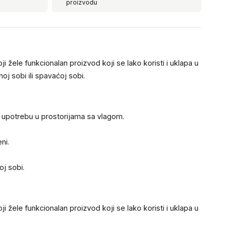
proizvodu
 žele funkcionalan proizvod koji se lako koristi i uklapa u
oj sobi ili spavaćoj sobi.
nu upotrebu u prostorijama sa vlagom.
ni.
oj sobi.
 žele funkcionalan proizvod koji se lako koristi i uklapa u