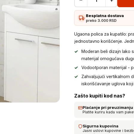
Ugaona
polica
Besplatna dostava
za
preko 3.000 RSD
kupatilo
količina
Ugaona polica za kupatilo: p
jednostavno korišćenje. Jedn
Moderan beli dizajn lako s
materijal omogućava dugot
Vodootporan materijal - p
Zahvaljujući vertikalnom
iskorišćavanje uglova koji
Zašto kupiti kod nas?
Plaćanje pri preuzimanju
Platite kuriru kada vam pake
Sigurna kupovina
Jasni uslovi kupovine i bez