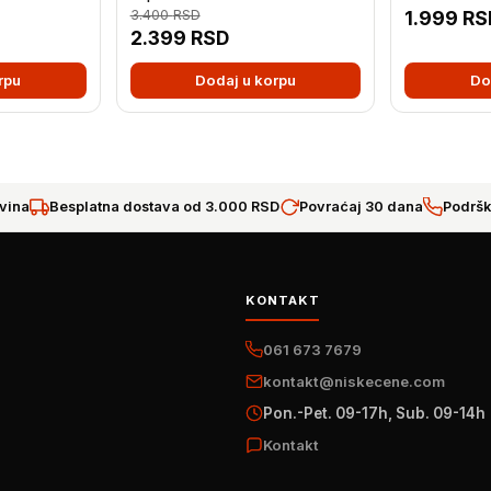
3.400
RSD
1.999
RS
2.399
RSD
rpu
Dodaj u korpu
Do
vina
Besplatna dostava od 3.000 RSD
Povraćaj 30 dana
Podršk
KONTAKT
061 673 7679
kontakt@niskecene.com
Pon.-Pet. 09-17h, Sub. 09-14h
Kontakt