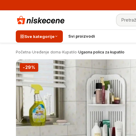
Pretraga
Ugaona polica za kupatilo
Svi proizvodi
Sve kategorije
Početna
›
Uređenje doma
›
Kupatilo
›
Ugaona polica za kupatilo
-29%