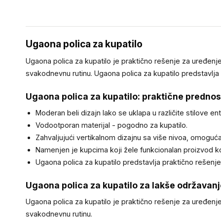
Ugaona polica za kupatilo
Ugaona polica za kupatilo je praktično rešenje za uređenje 
svakodnevnu rutinu. Ugaona polica za kupatilo predstavlja p
Ugaona polica za kupatilo: praktične prednos
Moderan beli dizajn lako se uklapa u različite stilove 
Vodootporan materijal - pogodno za kupatilo.
Zahvaljujući vertikalnom dizajnu sa više nivoa, omoguć
Namenjen je kupcima koji žele funkcionalan proizvod koj
Ugaona polica za kupatilo predstavlja praktično rešenje z
Ugaona polica za kupatilo za lakše održavan
Ugaona polica za kupatilo je praktično rešenje za uređenje 
svakodnevnu rutinu.