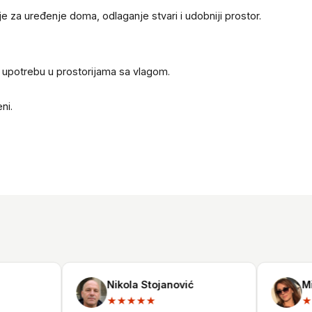
e za uređenje doma, odlaganje stvari i udobniji prostor.
nu upotrebu u prostorijama sa vlagom.
ni.
Nikola Stojanović
Milic
★★★★★
★★