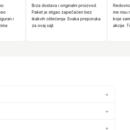
Brza dostava i originalni proizvod.
Redovno ku
Paket je stigao zapečaćen bez
me nisu razo
an i
ikakvih oštećenja. Svaka preporuka
koje sam pr
a
za ovaj sajt.
akcije. Top