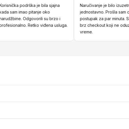
isnička podrška je bila sjajna
Naručivanje je bilo izuzetno
a sam imao pitanje oko
jednostavno. Prošla sam ceo
udžbine. Odgovorili su brzo i
postupak za par minuta. Sigur
fesionalno. Retko viđena usluga.
brz checkout koji ne oduzim
vreme.