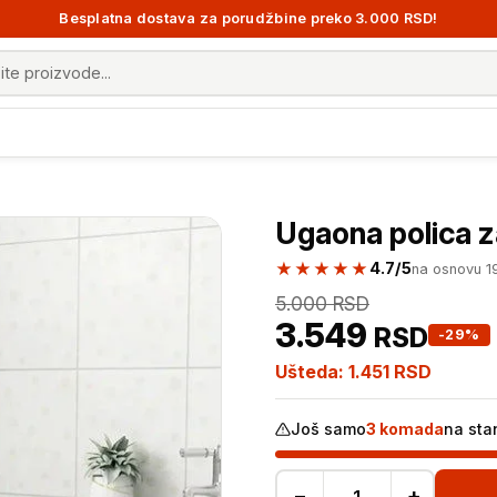
Besplatna dostava za porudžbine preko 3.000 RSD!
 proizvoda
Ugaona polica z
★★★★★
4.7/5
na osnovu 1
5.000
RSD
3.549
RSD
-29%
Ušteda:
1.451
RSD
Još samo
3 komada
na sta
−
+