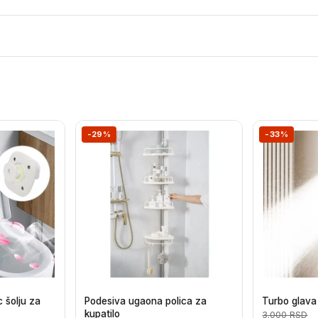
-29%
-33%
c šolju za
Podesiva ugaona polica za
Turbo glava
kupatilo
3.000
RSD