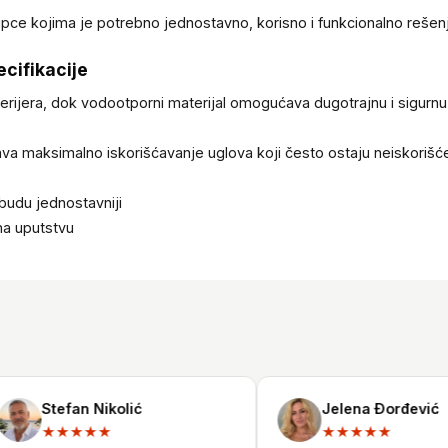
upce kojima je potrebno jednostavno, korisno i funkcionalno rešenj
ecifikacije
enterijera, dok vodootporni materijal omogućava dugotrajnu i sigur
ava maksimalno iskorišćavanje uglova koji često ostaju neiskorišće
udu jednostavniji
ma uputstvu
Stefan Nikolić
Jelena Đorđević
★★★★★
★★★★★