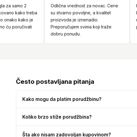
 za samo 2
Odlična vrednost za novac. Cene
Kor
ano kako treba
su stvarno povoljne, a kvalitet
kad
onako kako je
proizvoda je iznenadio.
nar
ću poručivati
Preporučujem svima koji traže
pro
dobru ponudu.
Često postavljana pitanja
Kako mogu da platim porudžbinu?
Koliko brzo stiže porudžbina?
Šta ako nisam zadovoljan kupovinom?