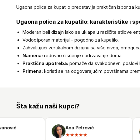
Ugaona polica za kupatilo predstavlja praktičan izbor za k
Ugaona polica za kupatilo: karakteristike i sp
Moderan beli dizajn lako se uklapa u različite stilove 
Vodootporan materijal - pogodno za kupatilo.
Zahvaljujući vertikalnom dizajnu sa više nivoa, omoguć
Namena:
redovno čišćenje i održavanje doma
Praktična upotreba:
pomaže da svakodnevni poslovi b
Primena:
koristi se na odgovarajućim površinama pre
Šta kažu naši kupci?
ović
Ana Petrović
★★★★★