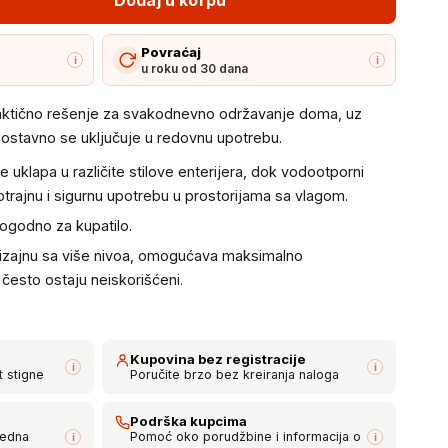
Povraćaj
i
i
u roku od 30 dana
raktično rešenje za svakodnevno održavanje doma, uz
ostavno se uključuje u redovnu upotrebu.
e uklapa u različite stilove enterijera, dok vodootporni
rajnu i sigurnu upotrebu u prostorijama sa vlagom.
ogodno za kupatilo.
 dizajnu sa više nivoa, omogućava maksimalno
 često ostaju neiskorišćeni.
Kupovina bez registracije
i
i
t stigne
Poručite brzo bez kreiranja naloga
Podrška kupcima
bedna
Pomoć oko porudžbine i informacija o
i
i