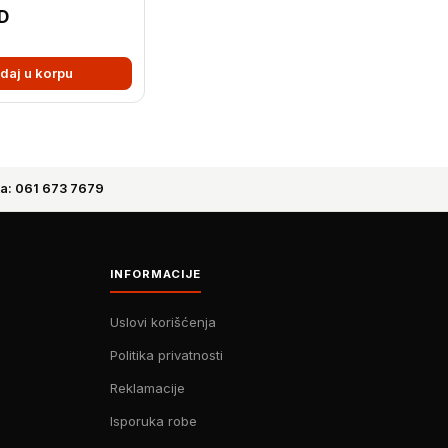
D
daj u korpu
a: 061 673 7679
INFORMACIJE
Uslovi korišćenja
Politika privatnosti
Reklamacije
Isporuka robe