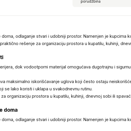
porudžbina
doma, odlaganje stvari i udobniji prostor. Namenjen je kupcima koji
raktično rešenje za organizaciju prostora u kupatilu, kuhinji, dnevn
ti
enterijera, dok vodootporni materijal omogućava dugotrajnu i sigur
ava maksimalno iskorišćavanje uglova koji često ostaju neiskorišće
i se lako koristi i uklapa u svakodnevnu rutinu.
a organizaciju prostora u kupatilu, kuhinji, dnevnoj sobi ili spavać
je doma
doma, odlaganje stvari i udobniji prostor. Namenjen je kupcima koji