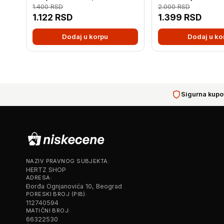
1.400
RSD
2.000
RSD
1.122
RSD
1.399
RSD
Dodaj u korpu
Dodaj u ko
Sigurna kupo
NAZIV PRAVNOG SUBJEKTA:
HERTZ SHOP
ADRESA:
Đorđa Ognjanovića 10, Beograd
PORESKI BROJ (PIB):
112740594
MATIČNI BROJ:
66322530