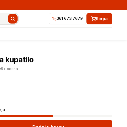
Korpa
061 673 7679
3.549 RSD
Dodaj u korpu
a kupatilo
95+ ocena
nju
Dodaj u korpu