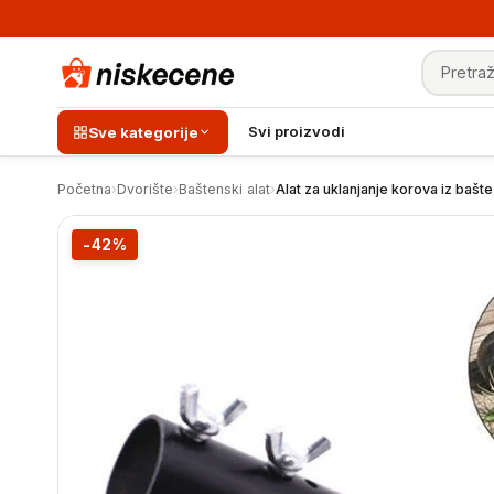
Pretraga
Alat za uklanjanje korova iz bašte
Svi proizvodi
Sve kategorije
Početna
›
Dvorište
›
Baštenski alat
›
Alat za uklanjanje korova iz bašte
-42%