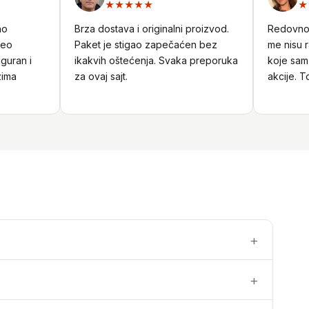
★★★★★
★★
Brza dostava i originalni proizvod.
Redovno ku
Paket je stigao zapečaćen bez
me nisu raz
ran i
ikakvih oštećenja. Svaka preporuka
koje sam pr
a
za ovaj sajt.
akcije. Top