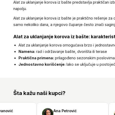
Alat za uklanjanje korova iz bašte predstavlja praktičan i
napolju.
Alat za uklanjanje korova iz bašte je praktično rešenje za 
samo nekoliko dana, a njegovo čupanje često znači saginj
Alat za uklanjanje korova iz bašte: karakterist
Alat za uklanjanje korova omogućava brzo i jednostavno
Namena:
rad i održavanje bašte, dvorišta ili terase
Praktična primena:
prilagođeno sezonskim poslovima
Jednostavno korišćenje:
lako se uključuje u postoj
Šta kažu naši kupci?
ović
Ana Petrović