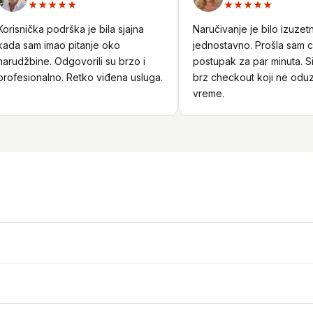
★★★★★
★★★★★
isnička podrška je bila sjajna
Naručivanje je bilo izuzetno
a sam imao pitanje oko
jednostavno. Prošla sam ceo
udžbine. Odgovorili su brzo i
postupak za par minuta. Sigu
fesionalno. Retko viđena usluga.
brz checkout koji ne oduzim
vreme.