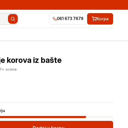
Korpa
061 673 7679
1.449 RSD
Dodaj u korpu
je korova iz bašte
97+ ocena
nju
Dodaj u korpu