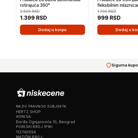
rotirajuća 360°
fleksibilnim mlaznic
2.500
RSD
1.700
RSD
1.399
RSD
999
RSD
Dodaj u korpu
Dodaj u ko
Sigurna kupo
NAZIV PRAVNOG SUBJEKTA:
HERTZ SHOP
ADRESA:
Đorđa Ognjanovića 10, Beograd
PORESKI BROJ (PIB):
112740594
MATIČNI BROJ: