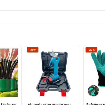
-30%
-27%
 i baštu sa
Aku makaze za rezanje voća
Baštenske r