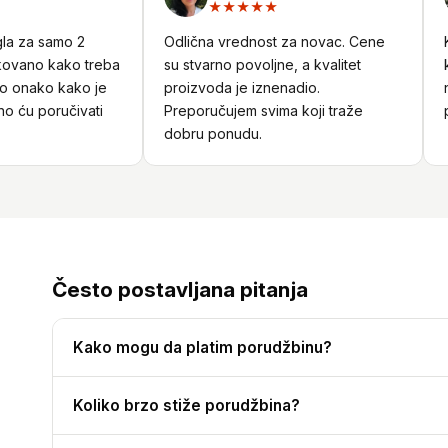
★★★★★
 za samo 2
Odlična vrednost za novac. Cene
Kor
vano kako treba
su stvarno povoljne, a kvalitet
kad
 onako kako je
proizvoda je iznenadio.
nar
 ću poručivati
Preporučujem svima koji traže
pro
dobru ponudu.
Često postavljana pitanja
Kako mogu da platim porudžbinu?
Koliko brzo stiže porudžbina?