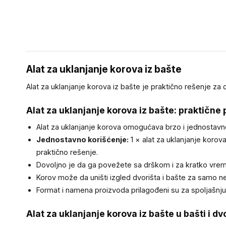
Alat za uklanjanje korova iz bašte
Alat za uklanjanje korova iz bašte je praktično rešenje za 
Alat za uklanjanje korova iz bašte: praktične
Alat za uklanjanje korova omogućava brzo i jednostavno
Jednostavno korišćenje:
1 × alat za uklanjanje korov
praktično rešenje.
Dovoljno je da ga povežete sa drškom i za kratko vreme o
Korov može da uništi izgled dvorišta i bašte za samo n
Format i namena proizvoda prilagođeni su za spoljašnju
Alat za uklanjanje korova iz bašte u bašti i dv