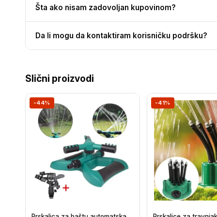
Šta ako nisam zadovoljan kupovinom?
Da li mogu da kontaktiram korisničku podršku?
Slični proizvodi
-44%
-41%
Prskalica za baštu automatska
Prskalice za travnjak