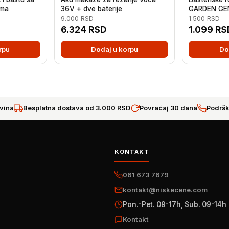
ama
36V + dve baterije
GARDEN GE
9.000
RSD
1.500
RSD
6.324
RSD
1.099
RS
rpu
Dodaj u korpu
Do
vina
Besplatna dostava od 3.000 RSD
Povraćaj 30 dana
Podršk
KONTAKT
061 673 7679
kontakt@niskecene.com
Pon.-Pet. 09-17h, Sub. 09-14h
Kontakt