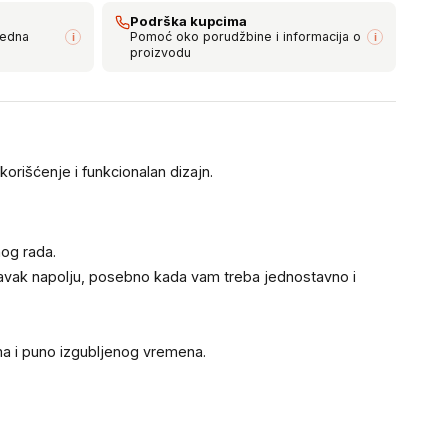
Podrška kupcima
bedna
Pomoć oko porudžbine i informacija o
i
i
proizvodu
orišćenje i funkcionalan dizajn.
nog rada.
oravak napolju, posebno kada vam treba jednostavno i
ma i puno izgubljenog vremena.