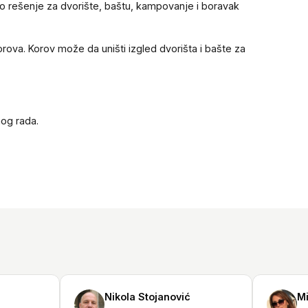
lno rešenje za dvorište, baštu, kampovanje i boravak
orova. Korov može da uništi izgled dvorišta i bašte za
nog rada.
Nikola Stojanović
Mili