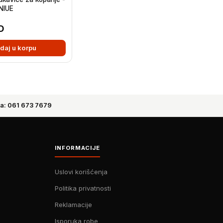
NIUE
D
daj u korpu
a: 061 673 7679
INFORMACIJE
Uslovi korišćenja
Politika privatnosti
Reklamacije
Isporuka robe