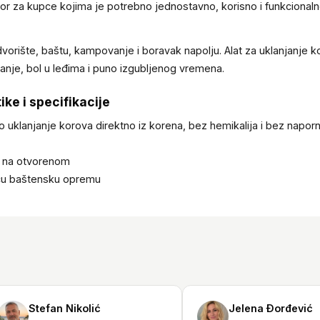
zbor za kupce kojima je potrebno jednostavno, korisno i funkciona
dvorište, baštu, kampovanje i boravak napolju. Alat za uklanjanje k
anje, bol u leđima i puno izgubljenog vremena.
ike i specifikacije
 uklanjanje korova direktno iz korena, bez hemikalija i bez napor
 na otvorenom
eću baštensku opremu
Stefan Nikolić
Jelena Đorđević