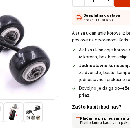
Alat
za
Besplatna dostava
uklanjanje
preko 3.000 RSD
korova
iz
Alat za uklanjanje korova iz
bašte
poslove na otvorenom. Korist
količina
Alat za uklanjanje korova
iz korena, bez hemikalija 
Jednostavno korišćenje
za dvorište, baštu, kamp
jednostavno i praktično r
Dovoljno je da ga povežete
prilaz.
Zašto kupiti kod nas?
Plaćanje pri preuzimanju
Platite kuriru kada vam pake