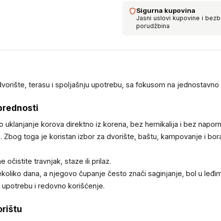
Sigurna kupovina
Jasni uslovi kupovine i bez
porudžbina
dvorište, terasu i spoljašnju upotrebu, sa fokusom na jednostavno k
 prednosti
 uklanjanje korova direktno iz korena, bez hemikalija i bez napor
a. Zbog toga je koristan izbor za dvorište, baštu, kampovanje i b
čistite travnjak, staze ili prilaz.
ekoliko dana, a njegovo čupanje često znači saginjanje, bol u leđi
 upotrebu i redovno korišćenje.
orištu