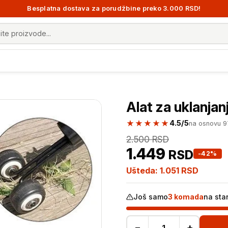
Besplatna dostava za porudžbine preko 3.000 RSD!
 proizvoda
Alat za uklanjan
★★★★★
4.5/5
na osnovu 
2.500
RSD
1.449
RSD
-42%
Ušteda:
1.051
RSD
Još samo
3 komada
na sta
−
+