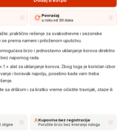
Povraćaj
i
i
u roku od 30 dana
 bašte: praktično rešenje za svakodnevne i sezonske
i se prema nameni i priloženom uputstvu.
 omogućava brzo i jednostavno uklanjanje korova direktno
i bez napornog rada.
:
1 × alat za uklanjanje korova. Zbog toga je koristan izbor
ovanje i boravak napolju, posebno kada vam treba
ešenje.
 sa drškom i za kratko vreme očistite travnjak, staze ili
Kupovina bez registracije
i
i
t stigne
Poručite brzo bez kreiranja naloga