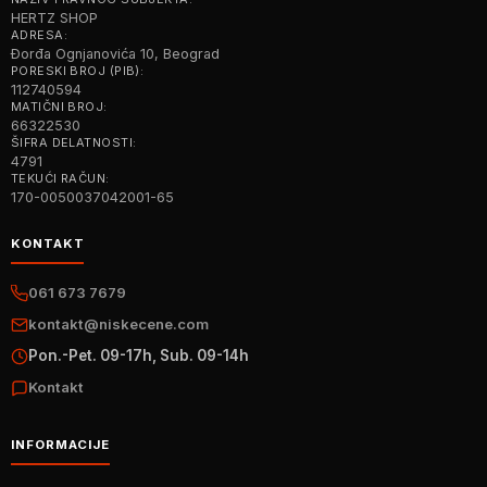
HERTZ SHOP
ADRESA:
Đorđa Ognjanovića 10, Beograd
PORESKI BROJ (PIB):
112740594
MATIČNI BROJ:
66322530
ŠIFRA DELATNOSTI:
4791
TEKUĆI RAČUN:
170-0050037042001-65
KONTAKT
061 673 7679
kontakt@niskecene.com
Pon.-Pet. 09-17h, Sub. 09-14h
Kontakt
INFORMACIJE