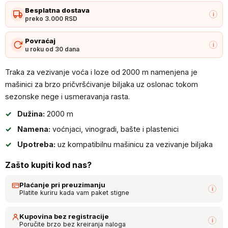
za
Besplatna dostava
vezivanje
i
preko 3.000 RSD
voća
i
Povraćaj
i
u roku od 30 dana
loze
-
Traka za vezivanje voća i loze od 2000 m namenjena je
2000m
mašinici za brzo pričvršćivanje biljaka uz oslonac tokom
količina
sezonske nege i usmeravanja rasta.
Dužina:
2000 m
Namena:
voćnjaci, vinogradi, bašte i plastenici
Upotreba:
uz kompatibilnu mašinicu za vezivanje biljaka
Zašto kupiti kod nas?
Plaćanje pri preuzimanju
i
Platite kuriru kada vam paket stigne
Kupovina bez registracije
i
Poručite brzo bez kreiranja naloga