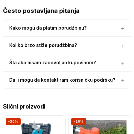
Često postavljana pitanja
Kako mogu da platim porudžbinu?
Koliko brzo stiže porudžbina?
Šta ako nisam zadovoljan kupovinom?
Da li mogu da kontaktiram korisničku podršku?
Slični proizvodi
-30%
-20%