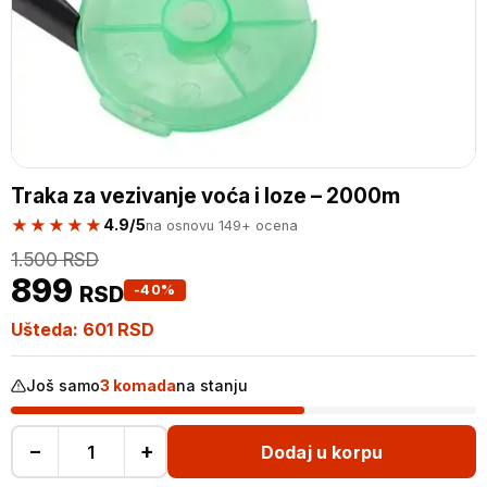
Traka za vezivanje voća i loze – 2000m
★★★★★
4.9/5
na osnovu 149+ ocena
1.500
RSD
899
RSD
-40%
Ušteda:
601
RSD
Još samo
3 komada
na stanju
−
+
Dodaj u korpu
Traka