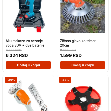
Aku makaze za rezanje
Žičana glava za trimer -
voća 36V + dve baterije
20cm
9.000
RSD
2.000
RSD
6.324
RSD
1.599
RSD
Dodaj u korpu
Dodaj u korpu
-30%
-36%