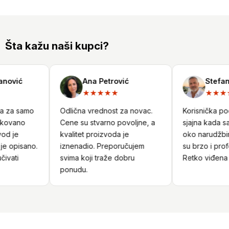
Šta kažu naši kupci?
nović
Ana Petrović
Stefan 
★★★★★
★★★★
a za samo
Odlična vrednost za novac.
Korisnička podr
kovano
Cene su stvarno povoljne, a
sjajna kada sam
d je
kvalitet proizvoda je
oko narudžbine
e opisano.
iznenadio. Preporučujem
su brzo i profe
ivati
svima koji traže dobru
Retko viđena u
ponudu.