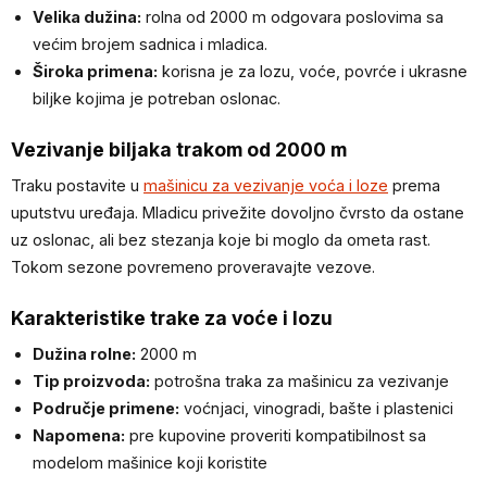
Velika dužina:
rolna od 2000 m odgovara poslovima sa
većim brojem sadnica i mladica.
Široka primena:
korisna je za lozu, voće, povrće i ukrasne
biljke kojima je potreban oslonac.
Vezivanje biljaka trakom od 2000 m
Traku postavite u
mašinicu za vezivanje voća i loze
prema
uputstvu uređaja. Mladicu privežite dovoljno čvrsto da ostane
uz oslonac, ali bez stezanja koje bi moglo da ometa rast.
Tokom sezone povremeno proveravajte vezove.
Karakteristike trake za voće i lozu
Dužina rolne:
2000 m
Tip proizvoda:
potrošna traka za mašinicu za vezivanje
Područje primene:
voćnjaci, vinogradi, bašte i plastenici
Napomena:
pre kupovine proveriti kompatibilnost sa
modelom mašinice koji koristite