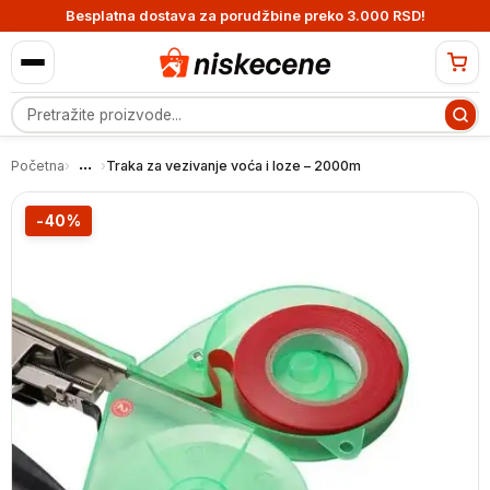
Besplatna dostava za porudžbine preko 3.000 RSD!
Pretraga proizvoda
...
Početna
›
›
Traka za vezivanje voća i loze – 2000m
-40%