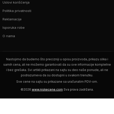
Uslovi korišćenja
Politika privatnosti
Reklamacije
Isporuka robe
O nama
Nastojimo da budemo što precizniji u opisu proizvoda, prikazu slika i
samih cena, ali ne možemo garantovati da su sve informacije kompletne
i bez grešaka. Svi artikli prikazani na sajtu su deo naše ponude, ali ne
podrazumeva da su dostupni u svakom trenutku.
Sve cene na sajtu su prikazane sa uračunatim PDV-om.
©2026
www.niskecene.com
Sva prava zadržana.