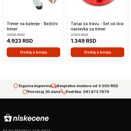
Trimer na baterije - Bežični
Tarup za travu - Set od dva
trimer
nastavka za trimer
7.000
RSD
2.100
RSD
4.923
RSD
1.349
RSD
Dodaj u korpu
Dodaj u korpu
Sigurna kupovina
Besplatna dostava od 3.000 RSD
Povraćaj 30 dana
Podrška: 061 673 7679
NAZIV PRAVNOG SUBJEKTA: