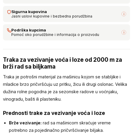
Sigurna kupovina
i
Jasni uslovi kupovine i bezbedna porudžbina
Podrška kupcima
i
Pomoć oko porudžbine i informacija o proizvodu
Traka za vezivanje voća i loze od 2000 m za
brži rad sa biljkama
Traka je potrošni materijal za mašinicu kojom se stabljike i
mladice brzo pričvršćuju uz pritku, žicu ili drugi oslonac. Velika
dužina rolne pogodna je za sezonske radove u voćnjaku,
vinogradu, bašti ili plasteniku.
Prednosti trake za vezivanje voća i loze
Brže vezivanje:
rad sa mašinicom skraćuje vreme
potrebno za pojedinačno pričvršćivanje biljaka.